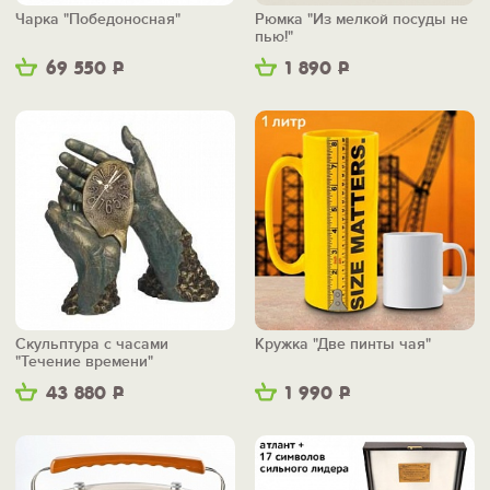
Чарка "Победоносная"
Рюмка "Из мелкой посуды не
пью!"
69 550
Р
1 890
Р
Скульптура с часами
Кружка "Две пинты чая"
"Течение времени"
43 880
Р
1 990
Р