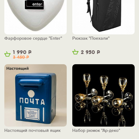
Фарфоровое сердце "Enter"
Рюкзак "Поехали"
1 990
Р
2 950
Р
3 450
Р
Настоящий почтовый ящик
Набор рюмок "Ар-деко"