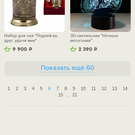
Набор для чая "Подлей-ка,
3D-светильник "Ночные
друг, удачи мне"
мотогонки"
9 900
Р
2 390
Р
Показать ещё 60
1
2
3
4
5
6
7
8
9
10
11
12
13
14
15
21
...