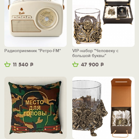
Радиоприемник "Ретро-FM"
VIP-набор "Человеку с
большой буквы"
11 540
Р
47 900
Р