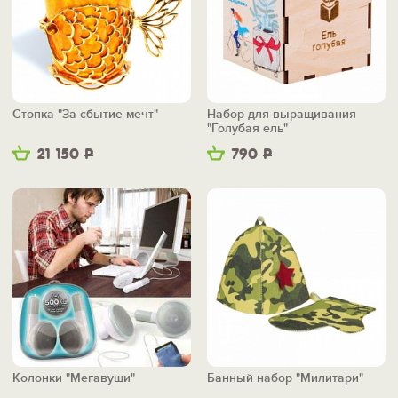
Стопка "За сбытие мечт"
Набор для выращивания
"Голубая ель"
21 150
Р
790
Р
Колонки "Мегавуши"
Банный набор "Милитари"