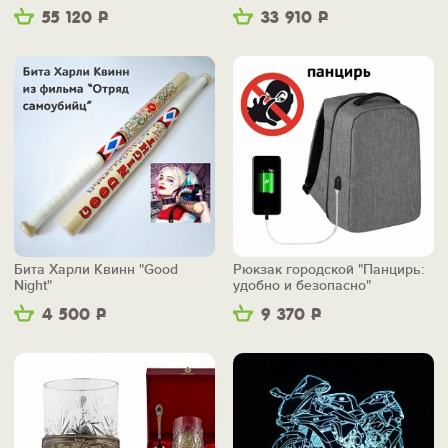
55 120
Р
33 910
Р
Бита Харли Квинн "Good
Рюкзак городской "Панцирь:
Night"
удобно и безопасно"
4 500
Р
9 370
Р