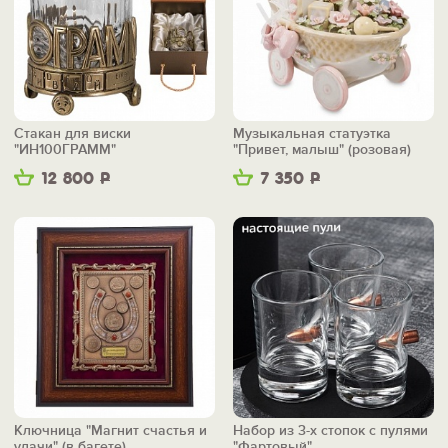
Стакан для виски
Музыкальная статуэтка
"ИН100ГРАММ"
"Привет, малыш" (розовая)
12 800
Р
7 350
Р
Ключница "Магнит счастья и
Набор из 3-х стопок с пулями
удачи" (в багете)
"Фартовый"