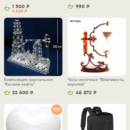
1 500
Р
990
Р
2 900
Р
Композиция хрустальная
Часы песочные "Вежливость
"Качаем нефть"
королей"
33 600
Р
46 870
Р