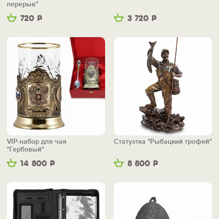
перерыв"
720
Р
3 720
Р
VIP-набор для чая
Статуэтка "Рыбацкий трофей"
"Гербовый"
14 800
Р
8 800
Р