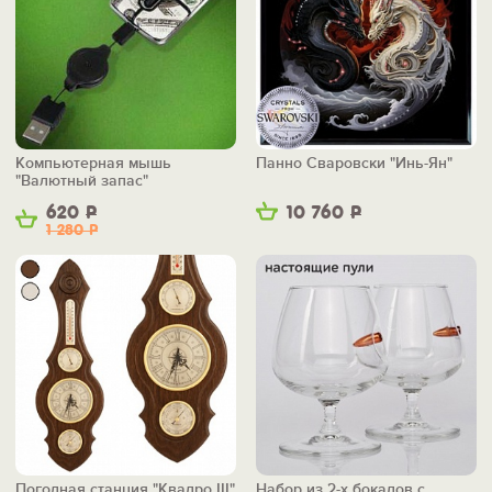
Компьютерная мышь
Панно Сваровски "Инь-Ян"
"Валютный запас"
620
Р
10 760
Р
1 280
Р
Погодная станция "Квадро III"
Набор из 2-х бокалов с