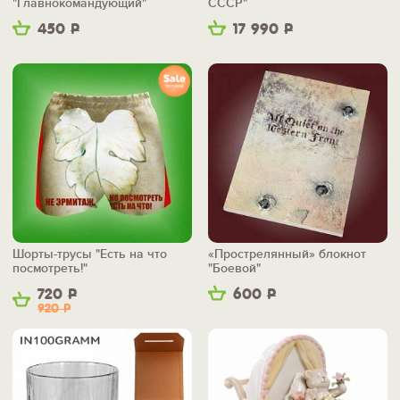
"Главнокомандующий"
СССР"
450
Р
17 990
Р
Шорты-трусы "Есть на что
«Прострелянный» блокнот
посмотреть!"
"Боевой"
720
Р
600
Р
920
Р