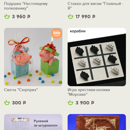
Подушка "Настоящему
Стакан для виски "Главный -
полковнику"
Я"
3 960
Р
17 990
Р
Свеча "Сюрприз"
Игра крестики-нолики
"Морские"
300
Р
3 900
Р