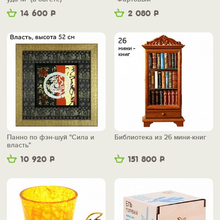
14 600
Р
2 080
Р
Панно по фэн-шуй "Сила и
Библиотека из 26 мини-книг
власть"
10 920
Р
151 800
Р