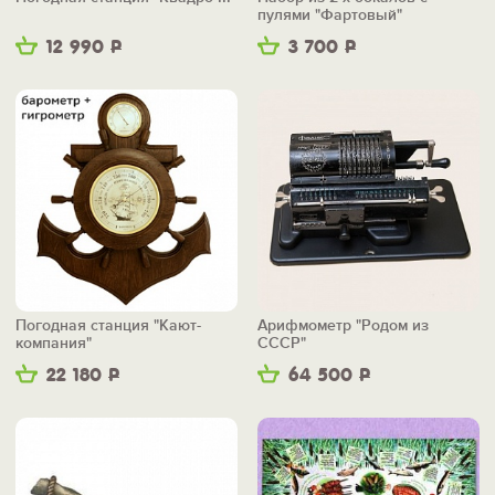
пулями "Фартовый"
12 990
Р
3 700
Р
Погодная станция "Кают-
Арифмометр "Родом из
компания"
СССР"
22 180
Р
64 500
Р