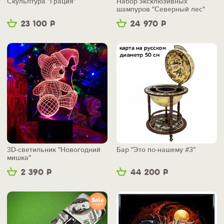
Скульптура "Грация"
Набор эксклюзивных
шампуров "Северный лес"
23 100
Р
24 970
Р
3D-светильник "Новогодний
Бар "Это по-нашему #3"
мишка"
2 390
Р
44 200
Р