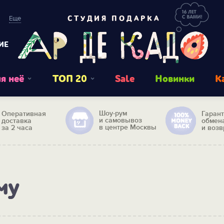
Еще
СТУДИЯ ПОДАРКА
ИЕ
я неё
ТОП 20
Sale
Новинки
К
Шоу-рум
Оперативная
Гаран
и самовывоз
доставка
обмен
в центре Москвы
за 2 часа
и возв
му