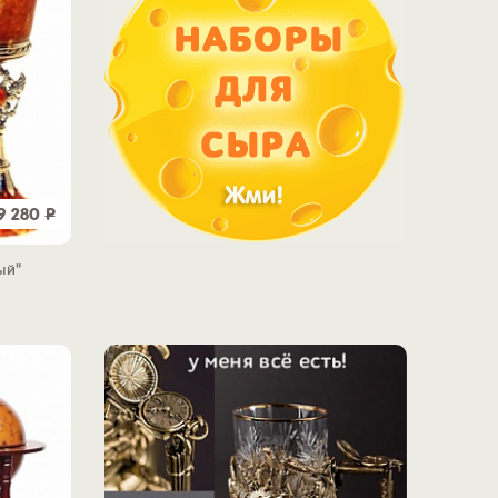
9 280
Р
ый"