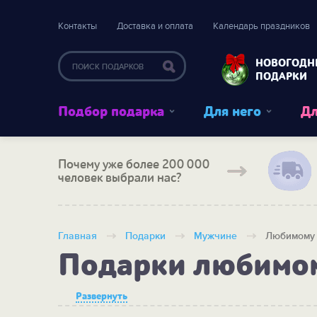
Контакты
Доставка и оплата
Календарь праздников
НОВОГОДН
ПОДАРКИ
Подбор подарка
Для него
Дл
Почему уже более 200 000
человек выбрали нас?
Главная
Подарки
Мужчине
Любимому
Подарки любимо
Развернуть