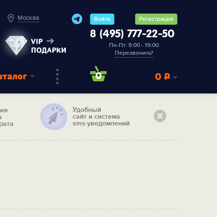
Москва
Войти
Регистрация
8 (495) 777-22-50
VIP
Пн-Пт: 9:00 - 19:00
ПОДАРКИ
Перезвонить?
аталог
0
0
Р
Удобный
тия
сайт и система
а
sms-уведомлений
рата