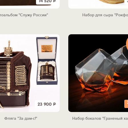
14 520
Р
тоальбом "Служу России"
Набор для сыра "Рокфо
23 900
Р
Фляга "За дам-с!"
Набор бокалов "Граненый ха