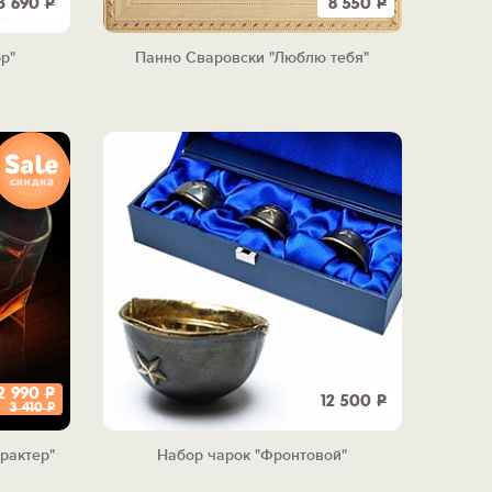
3 690
Р
8 550
Р
р"
Панно Сваровски "Люблю тебя"
2 990
Р
12 500
Р
3 410
Р
рактер"
Набор чарок "Фронтовой"