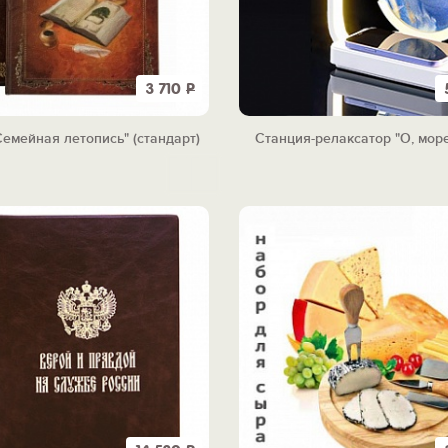
3 710
Р
Семейная летопись" (стандарт)
Станция-релаксатор "О, море