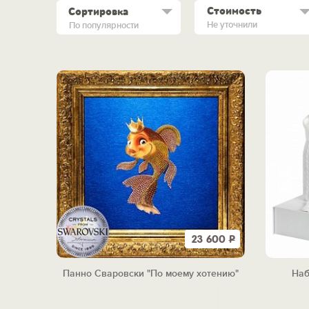
Стоимость
Сортировка
Не уточнили
По популярности
23 600
Р
Панно Сваровски "По моему хотению"
Наб