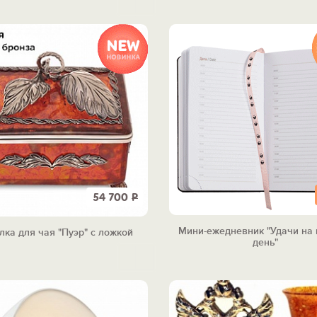
54 700
Р
Мини-ежедневник "Удачи на
лка для чая "Пуэр" с ложкой
день"