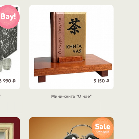
3 990
Р
5 150
Р
"
Мини-книга "О чае"