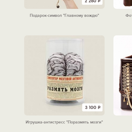
2 260
Р
Подарок-символ "Главному вождю"
Фо
3 100
Р
Игрушка-антистресс "Поразмять мозги"