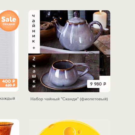
400
Р
9 980
Р
620
Р
 каждый
Набор чайный "Сканди" (фиолетовый)