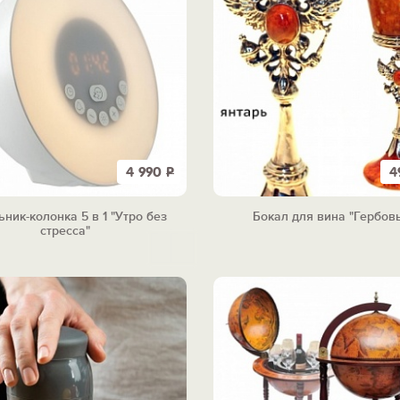
4 990
Р
4
ник-колонка 5 в 1 "Утро без
Бокал для вина "Гербов
стресса"