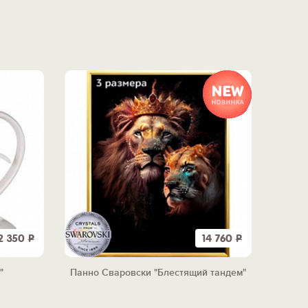
2 350
Р
14 760
Р
"
Панно Сваровски "Блестящий тандем"