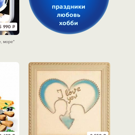
5 990
Р
, море"