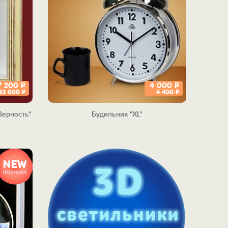
7 200
Р
4 000
Р
32 000
Р
4 400
Р
Верность"
Будильник "XL"