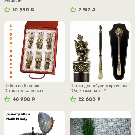
станция"
10 990
Р
2 512
Р
Набор из 6 чарок
Ложка для обуви с крючком
"Строительство как
"Ох, и тяжела ты!"
искусство"
48 900
Р
22 600
Р