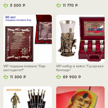
5 200
Р
11 770
Р
VIP подарок-похвала "Ему-
VIP-набор в кейсе "Гусарская
шестьдесят!"
баллада"
11 300
Р
69 900
Р