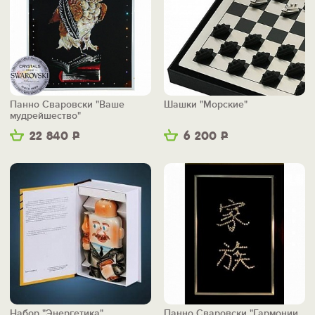
Панно Сваровски "Ваше
Шашки "Морские"
мудрейшество"
22 840
Р
6 200
Р
Набор "Энергетика"
Панно Сваровски "Гармонии