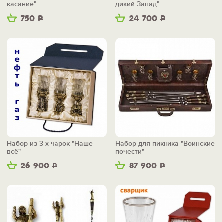
касание"
дикий Запад"
750
Р
24 700
Р
Набор из 3-х чарок "Наше
Набор для пикника "Воинские
всё"
почести"
26 900
Р
87 900
Р