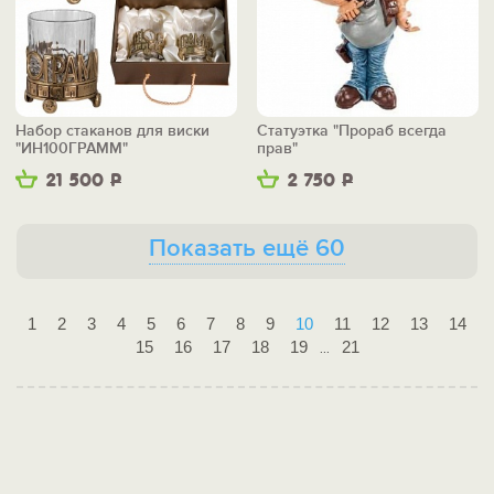
Набор стаканов для виски
Статуэтка "Прораб всегда
"ИН100ГРАММ"
прав"
21 500
Р
2 750
Р
Показать ещё 60
1
2
3
4
5
6
7
8
9
10
11
12
13
14
15
16
17
18
19
21
...