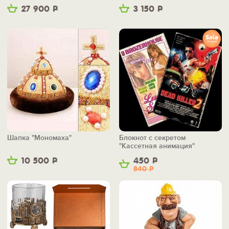
27 900
Р
3 150
Р
Шапка "Мономаха"
Блокнот с секретом
"Кассетная анимация"
10 500
Р
450
Р
840
Р