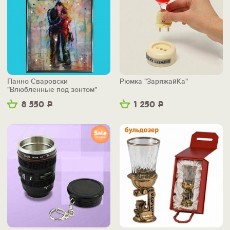
Панно Сваровски
Рюмка "ЗаряжайКа"
"Влюбленные под зонтом"
8 550
Р
1 250
Р