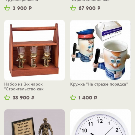
искусство" в ящике
3 900
Р
67 900
Р
Набор из 3-х чарок
Кружка "На страже порядка"
"Строительство как
искусство" в ящике
33 900
Р
1 400
Р