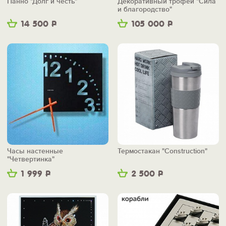
Панно "Долг и честь"
Декоративный трофей "Сила
и благородство"
14 500
Р
105 000
Р
Часы настенные
Термостакан "Construction"
"Четвертинка"
1 999
Р
2 500
Р