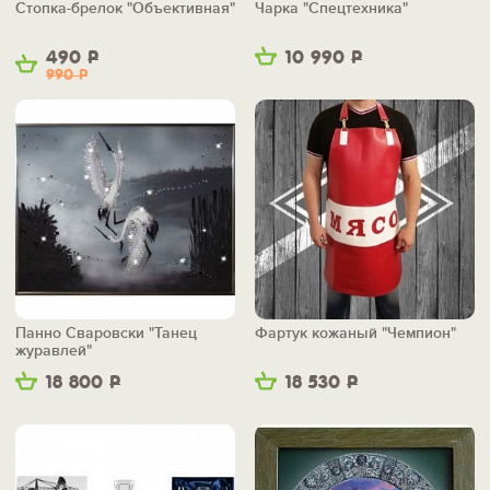
Стопка-брелок "Объективная"
Чарка "Спецтехника"
490
Р
10 990
Р
990
Р
Панно Сваровски "Танец
Фартук кожаный "Чемпион"
журавлей"
18 800
Р
18 530
Р