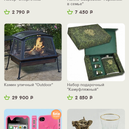
в семье"
2 790
Р
7 450
Р
Камин уличный "Outdoor"
Набор подарочный
"Камуфляжный"
29 900
Р
2 850
Р