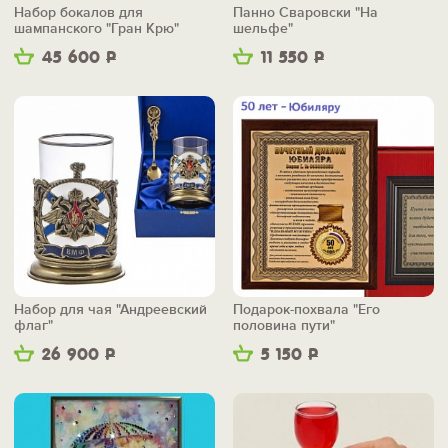
Набор бокалов для
Панно Сваровски "На
шампанского "Гран Крю"
шельфе"
45 600
Р
11 550
Р
Набор для чая "Андреевский
Подарок-похвала "Его
флаг"
половина пути"
26 900
Р
5 150
Р