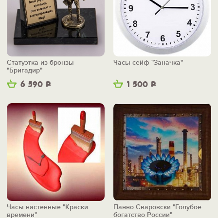
Статуэтка из бронзы
Часы-сейф "Заначка"
"Бригадир"
6 590
Р
1 500
Р
Часы настенные "Краски
Панно Сваровски "Голубое
времени"
богатство России"