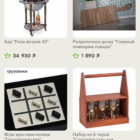
Бар "Роза ветров #2"
Разделочная доска "Главный
помощник повара"
34 930
Р
1 890
Р
Игра крестики-нолики
Набор из 6 чарок
"Грузоперевозки"
"Строительство как