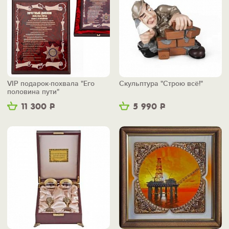
VIP подарок-похвала "Его
Скульптура "Строю всё!"
половина пути"
11 300
Р
5 990
Р