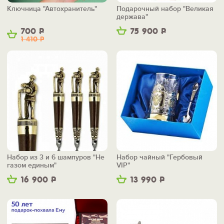
Ключница "Автохранитель"
Подарочный набор "Великая
держава"
700
Р
75 900
Р
1 410
Р
Набор из 3 и 6 шампуров "Не
Набор чайный "Гербовый
газом единым"
VIP"
16 900
Р
13 990
Р