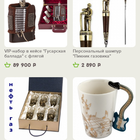
VIP-набор в кейсе "Гусарская
Персональный шампур
баллада" с флягой
"Пикник газовика"
89 900
Р
2 890
Р