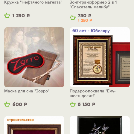
Кружка "Нефтяного магната"
Зонт-трансформер 2 в 1
"Спасатель малибу"
1 250
Р
750
Р
1 250
Р
Маска для сна "Зорро"
Подарок-похвала "Ему-
шестьдесят!"
600
Р
5 150
Р