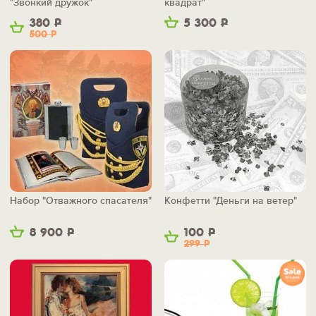
"Звонкий дружок"
квадрат"
380
Р
5 300
Р
500
Р
Набор "Отважного спасателя"
Конфетти "Деньги на ветер"
8 900
Р
100
Р
299
Р