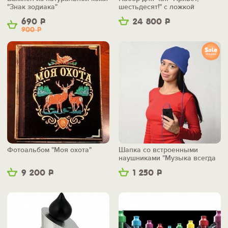
"Знак зодиака"
шестьдесят!" с ложкой
690
Р
24 800
Р
900
Р
Фотоальбом "Моя охота"
Шапка со встроенными
наушниками "Музыка всегда
со мной"
9 200
Р
1 250
Р