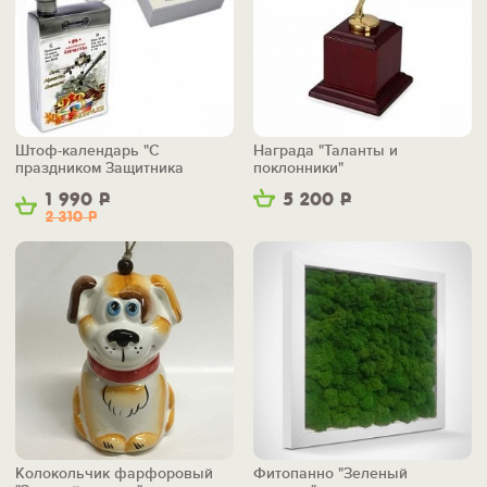
Штоф-календарь "С
Награда "Таланты и
праздником Защитника
поклонники"
Отечества"
1 990
Р
5 200
Р
2 310
Р
Колокольчик фарфоровый
Фитопанно "Зеленый