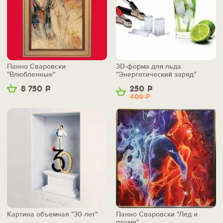
Панно Сваровски
3D-форма для льда
"Влюбленные"
"Энергетический заряд"
8 750
Р
250
Р
400
Р
Картина объемная "30 лет"
Панно Сваровски "Лед и
пламя"