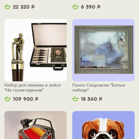
22 320
Р
6 590
Р
Набор для пикника в кейсе
Панно Сваровски "Белые
"Не газом единым"
лебеди"
109 900
Р
18 540
Р