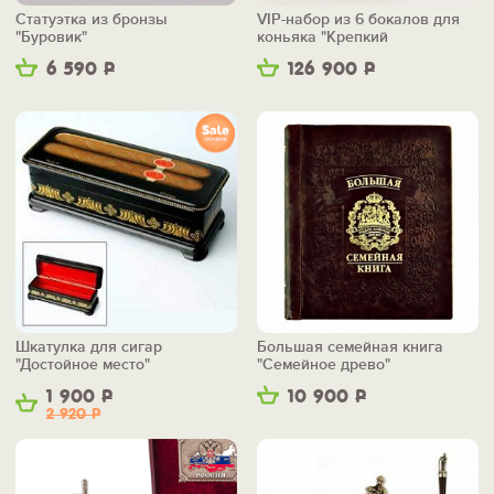
Статуэтка из бронзы
VIP-набор из 6 бокалов для
"Буровик"
коньяка "Крепкий
фундамент"
6 590
Р
126 900
Р
Шкатулка для сигар
Большая семейная книга
"Достойное место"
"Семейное древо"
1 900
Р
10 900
Р
2 920
Р