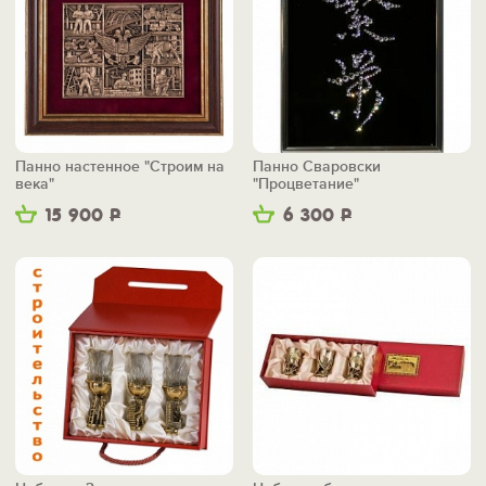
Панно настенное "Строим на
Панно Сваровски
века"
"Процветание"
15 900
Р
6 300
Р