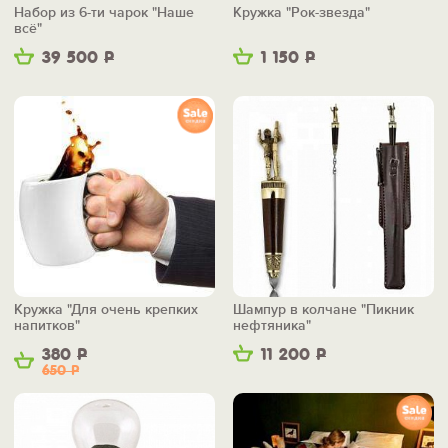
Набор из 6-ти чарок "Наше
Кружка "Рок-звезда"
всё"
39 500
Р
1 150
Р
Кружка "Для очень крепких
Шампур в колчане "Пикник
напитков"
нефтяника"
380
Р
11 200
Р
650
Р