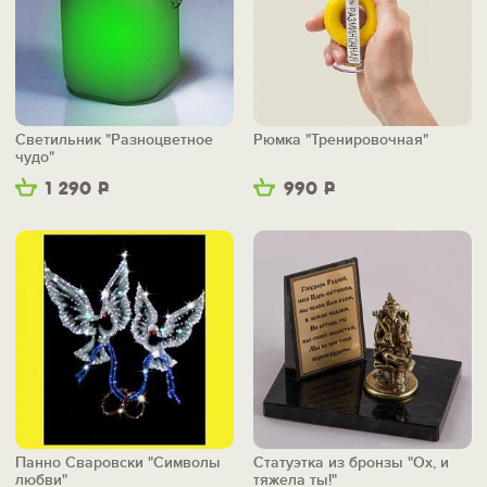
Светильник "Разноцветное
Рюмка "Тренировочная"
чудо"
1 290
Р
990
Р
Панно Сваровски "Символы
Статуэтка из бронзы "Ох, и
любви"
тяжела ты!"