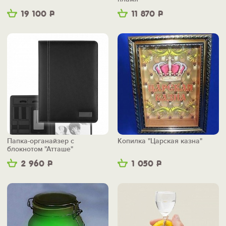
19 100
Р
11 870
Р
Папка-органайзер с
Копилка "Царская казна"
блокнотом "Атташе"
2 960
Р
1 050
Р