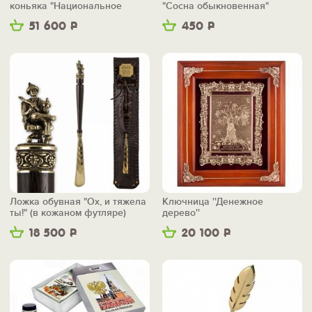
коньяка "Национальное
"Сосна обыкновенная"
достояние"
51 600
Р
450
Р
Ложка обувная "Ох, и тяжела
Ключница ''Денежное
ты!" (в кожаном футляре)
дерево''
18 500
Р
20 100
Р