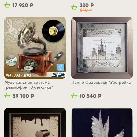
17 920
Р
320
Р
640
Р
Музыкальная система-
Панно Сваровски "Застройка"
граммофон "Эклектика"
59 100
Р
10 540
Р