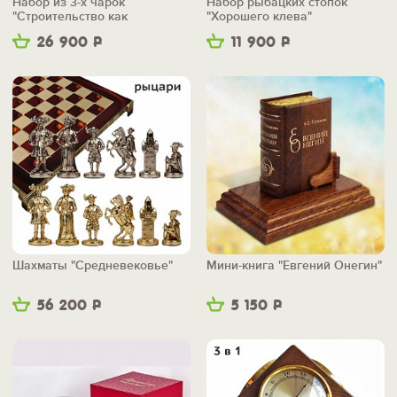
Набор из 3-х чарок
Набор рыбацких стопок
"Строительство как
"Хорошего клева"
искусство"
26 900
Р
11 900
Р
Шахматы "Средневековье"
Мини-книга "Евгений Онегин"
56 200
Р
5 150
Р