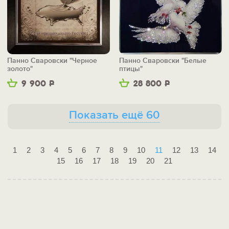
Панно Сваровски "Черное
Панно Сваровски "Белые
золото"
птицы"
9 900
Р
28 800
Р
Показать ещё 60
1
2
3
4
5
6
7
8
9
10
11
12
13
14
15
16
17
18
19
20
21