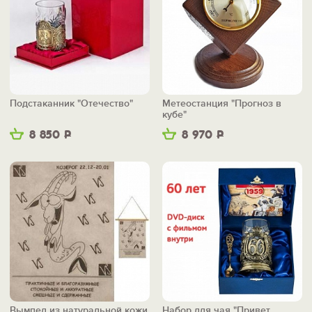
Подстаканник "Отечество"
Метеостанция "Прогноз в
кубе"
8 850
Р
8 970
Р
Вымпел из натуральной кожи
Набор для чая "Привет,