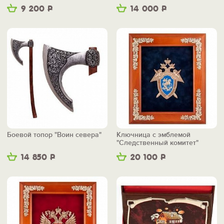
9 200
Р
14 000
Р
Боевой топор "Воин севера"
Ключница с эмблемой
"Следственный комитет"
14 850
Р
20 100
Р