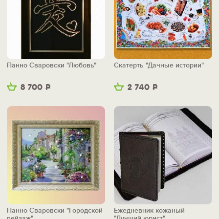
Панно Сваровски "Любовь"
Скатерть "Дачные истории"
8 700
Р
2 740
Р
Панно Сваровски "Городской
Ежедневник кожаный
пейзаж"
"Лучший юрист"