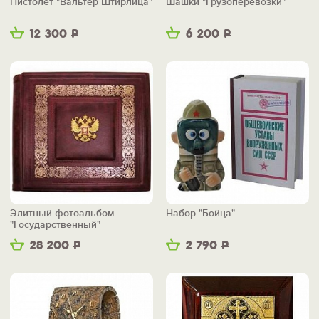
Пистолет "Вальтер Штирлица"
Шашки "Грузоперевозки"
12 300
Р
6 200
Р
Элитный фотоальбом
Набор "Бойца"
"Государственный"
28 200
Р
2 790
Р