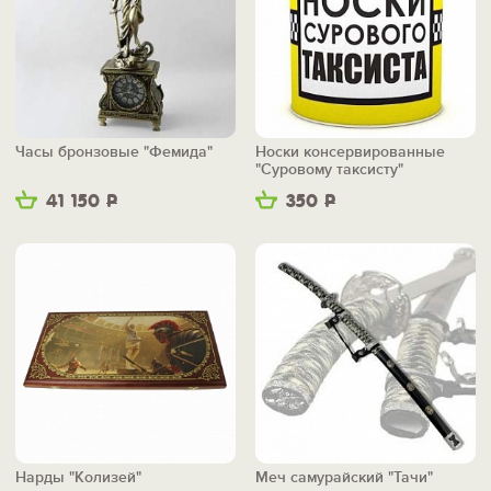
Часы бронзовые "Фемида"
Носки консервированные
"Суровому таксисту"
41 150
Р
350
Р
Нарды "Колизей"
Меч самурайский "Тачи"