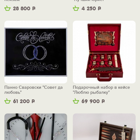
28 800
Р
4 250
Р
Панно Сваровски "Совет да
Подарочный набор в кейсе
любовь"
"Люблю рыбалку"
61 200
Р
69 900
Р