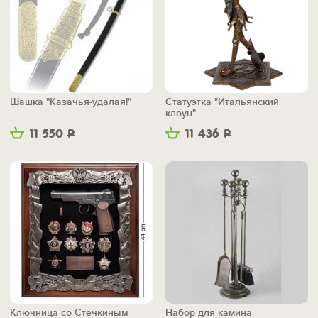
Шашка "Казачья-удалая!"
Статуэтка "Итальянский
клоун"
11 550
Р
11 436
Р
Ключница со Стечкиным
Набор для камина