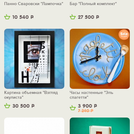
Панно Сваровски "Лампочка"
Бар "Полный комплект"
10 540
Р
27 500
Р
Картина объемная "Взгляд
Часы настенные "Эль
окулиста"
спагетти"
30 500
Р
3 900
Р
7 240
Р