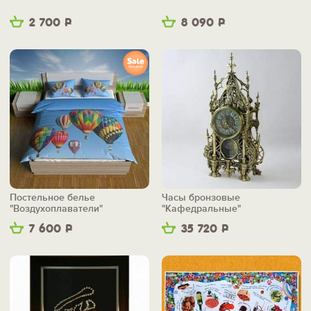
2 700
Р
8 090
Р
Постельное белье
Часы бронзовые
"Воздухоплаватели"
"Кафедральные"
7 600
Р
35 720
Р