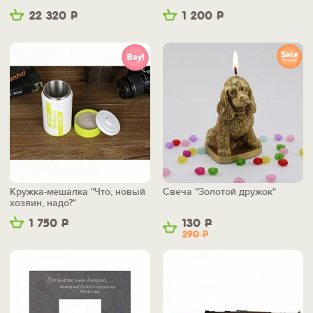
22 320
Р
1 200
Р
Кружка-мешалка "Что, новый
Свеча "Золотой дружок"
хозяин, надо?"
1 750
Р
130
Р
290
Р