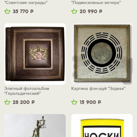
"Советские награды"
"Подмосковные вечера"
35 770
Р
20 990
Р
Элитный фотоальбом
Картина фэн-шуй "Зодиак"
"Геральдический"
28 200
Р
15 900
Р