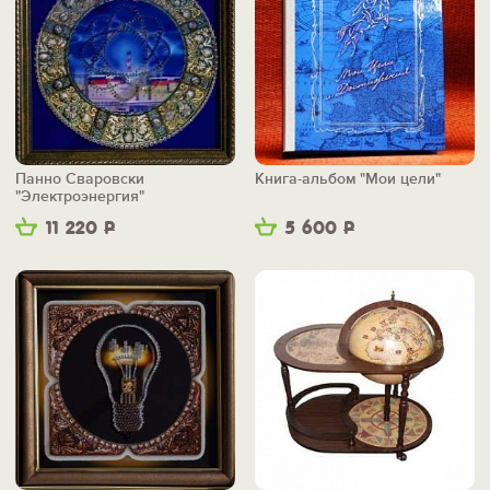
Панно Сваровски
Книга-альбом "Мои цели"
"Электроэнергия"
11 220
Р
5 600
Р