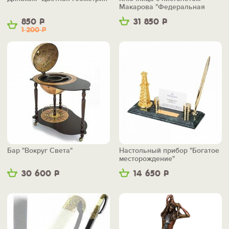
Макарова "Федеральная
служба безопасности"
850
Р
31 850
Р
1 200
Р
Бар "Вокруг Света"
Настольный прибор "Богатое
месторождение"
30 600
Р
14 650
Р