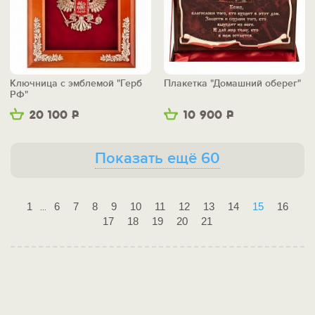
Ключница с эмблемой "Герб
Плакетка "Домашний оберег"
РФ"
20 100
Р
10 900
Р
Показать ещё 60
1
6
7
8
9
10
11
12
13
14
15
16
...
17
18
19
20
21