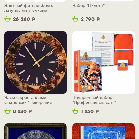
Элитный фотоальбом с
Набор "Пилота"
латунными уголками
"Государственный"
26 260
Р
2 790
Р
Часы с кристаллами
Подарочный набор
Сваровски "Покорение
"Профессия спасать"
Космоса"
8 530
Р
1 550
Р