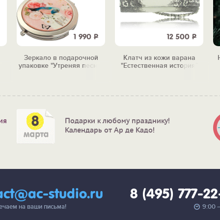
1 990
Р
12 500
Р
Зеркало в подарочной
Клатч из кожи варана
упаковке "Утреняя песня"
"Естественная история"
ия
Подарки к любому празднику!
Календарь от Ар де Кадо!
act@ac-studio.ru
8 (495) 777-2
вечаем на ваши письма!
9:00 