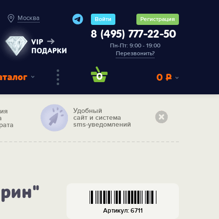
Москва
Войти
Регистрация
8 (495) 777-22-50
VIP
Пн-Пт: 9:00 - 19:00
ПОДАРКИ
Перезвонить?
аталог
0
0
Р
Удобный
тия
сайт и система
а
sms-уведомлений
рата
арин"
Артикул: 6711