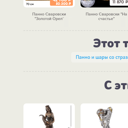
42 700
Р
7 450
Р
11 870
Р
50 300
Р
вски
Панно Сваровски
Панно Сваровски "На
семье"
"Золотой Орел"
счастье"
Этот 
Панно и шары со стра
С э