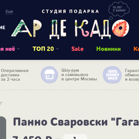
Еще
СТУДИЯ ПОДАРКА
ИЕ
я неё
ТОП 20
Sale
Новинки
К
Шоу-рум
Оперативная
Гаран
и самовывоз
доставка
обмен
в центре Москвы
за 2 часа
и возв
"
Панно Сваровски "Гаг