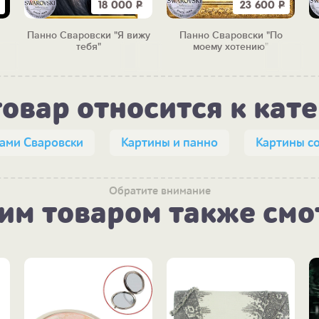
18 000
Р
23 600
Р
Панно Сваровски "Я вижу
Панно Сваровски "По
тебя"
моему хотению"
товар относится к кат
зами Сваровски
Картины и панно
Картины со
Обратите внимание
тим товаром также смо