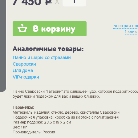
x
7 450
P
Быстрая по
В корзину
1 клик
Аналогичные товары:
Панно и шары со стразами
Сваровски
Для дома
VIP-подарки
Панно Сваровски "Гагарин" это сияющее чудо, которое подарит хоро
будет ярким подарком для вас и ваших близких.
Параметры:
Материалы изделия: стекло, дерево, кристаллы Сваровски
Подарочная упаковка: коробка из картона с полиграфией
Размер подарка: 23,5 х 19 х 2 см
Вес: 1 кг
Производитель: Россия