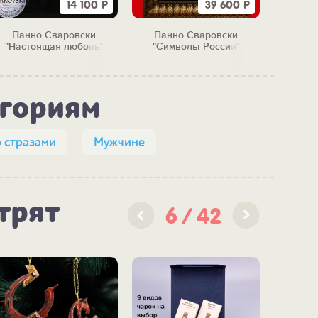
14 100
Р
39 600
Р
Панно Сваровски
Панно Сваровски
Панно 
"Настоящая любовь"
"Символы России"
егориям
 стразами
Мужчине
трят
6
42