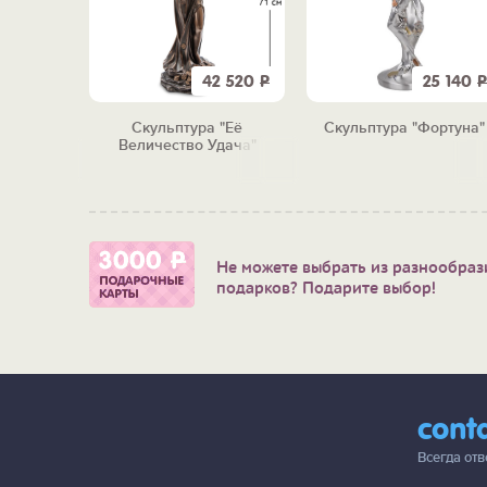
7 190
Р
42 520
Р
25 140
Р
 3 в 1
Скульптура "Её
Скульптура "Фортуна"
лезным"
Величество Удача"
Не можете выбрать из разнообраз
подарков? Подарите выбор!
cont
Всегда от