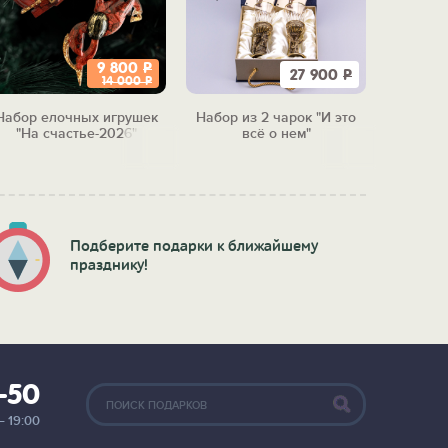
9 800
Р
27 900
Р
14 000
Р
Набор елочных игрушек
Набор из 2 чарок "И это
Набор 
"На счастье-2026"
всё о нем"
"Бол
м
Подберите подарки к ближайшему
празднику!
2-50
— 19:00