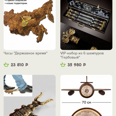
Часы "Державное время"
VIP-набор из 6 шампуров
"Гербовый"
23 810
Р
35 980
Р