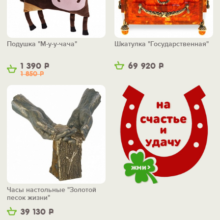
Подушка "М-у-у-чача"
Шкатулка "Государственная"
1 390
Р
69 920
Р
1 850
Р
Часы настольные "Золотой
песок жизни"
39 130
Р