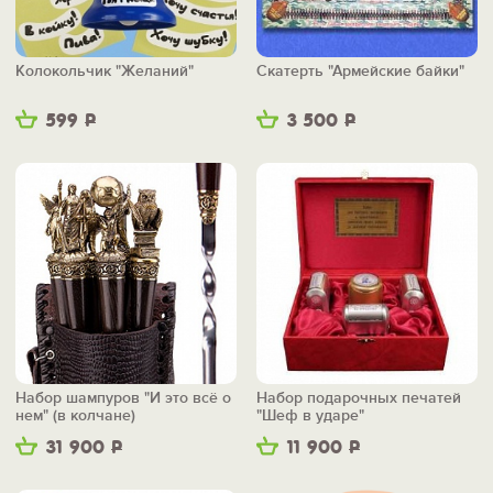
Колокольчик "Желаний"
Скатерть "Армейские байки"
599
Р
3 500
Р
Набор шампуров "И это всё о
Набор подарочных печатей
нем" (в колчане)
"Шеф в ударе"
31 900
Р
11 900
Р