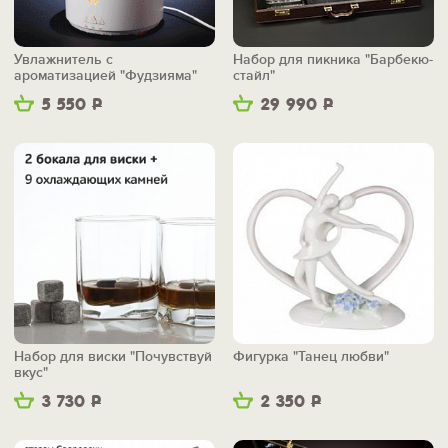
Увлажнитель с
Набор для пикника "Барбекю-
ароматизацией "Фудзияма"
стайл"
5 550
Р
29 990
Р
Набор для виски "Почувствуй
Фигурка "Танец любви"
вкус"
3 730
Р
2 350
Р