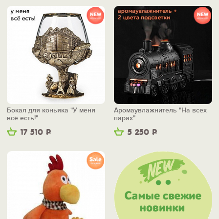
Бокал для коньяка "У меня
Аромаувлажнитель "На всех
всё есть!"
парах"
17 510
Р
5 250
Р