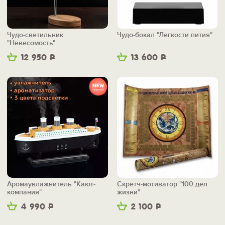
Чудо-светильник
Чудо-бокал "Легкости пития"
"Невесомость"
12 950
Р
13 600
Р
Аромаувлажнитель "Кают-
Скретч-мотиватор "100 дел
компания"
жизни"
4 990
Р
2 100
Р