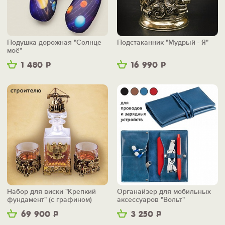
Подушка дорожная "Солнце
Подстаканник "Мудрый - Я"
моё"
1 480
Р
16 990
Р
Набор для виски "Крепкий
Органайзер для мобильных
фундамент" (с графином)
аксессуаров "Вольт"
69 900
Р
3 250
Р