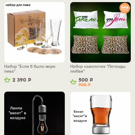
Набор "Если б было море
Набор наволочек "Легенды
пива"
любви"
2 390
Р
500
Р
900
Р