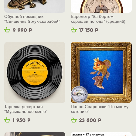
Обувной помощник
Барометр "За бортом
"Священный жук-скарабей"
хорошая погода" (средний)
9 990
Р
17 150
Р
Тарелка десертная
Панно Сваровски "По моему
"Музыкальное меню"
хотению"
1 950
Р
23 600
Р