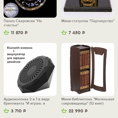
Панно Сваровски "На
Мини-статуэтка "Партнерство"
счастье"
11 870
Р
7 450
Р
Аудиоколонка 2 в 1 в виде
Мини-библиотека "Маленькая
бриллианта "И играю, и
сокровищница" (12 книг)
заряжаю"
3 710
Р
22 990
Р