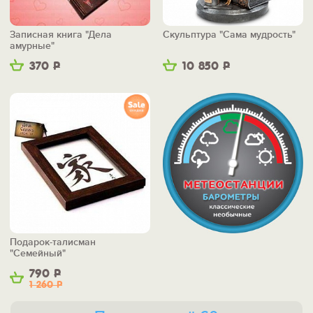
Записная книга "Дела
Скульптура "Сама мудрость"
амурные"
370
Р
10 850
Р
Подарок-талисман
"Семейный"
790
Р
1 260
Р