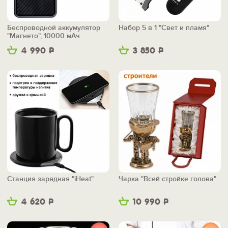
Беспроводной аккумулятор
Набор 5 в 1 "Свет и пламя"
"Магнето", 10000 мАч
4 990
Р
3 850
Р
Станция зарядная "iHeat"
Чарка "Всей стройке голова"
4 620
Р
10 990
Р