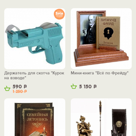
Держатель для скотча "Курок
Мини-книга "Всё по Фрейду"
на взводе"
590
Р
5 150
Р
1 250
Р