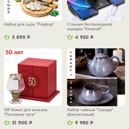
Набор для сыра "Рокфор"
Станция беспроводной
зарядки "Юнихаб"
3 690
Р
4 920
Р
VIP-бокал для коньяка
Набор чайный "Сканди"
"Половина пути"
(фиолетовый)
31 900
Р
9 980
Р