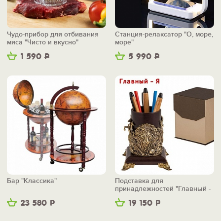
Чудо-прибор для отбивания
Станция-релаксатор "О, море,
мяса "Чисто и вкусно"
море"
1 590
Р
5 990
Р
Бар "Классика"
Подставка для
принадлежностей "Главный -
Я"
23 580
Р
19 150
Р