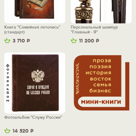
Книга "Семейная летопись"
Персональный шампур
(стандарт)
"Главный - Я"
3 710
Р
11 200
Р
Фотоальбом "Служу России"
14 520
Р