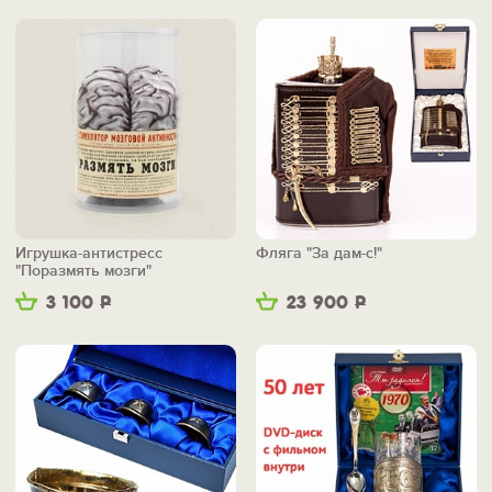
Игрушка-антистресс
Фляга "За дам-с!"
"Поразмять мозги"
3 100
Р
23 900
Р