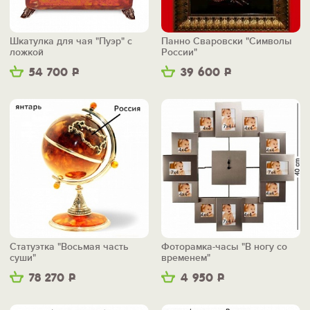
Шкатулка для чая "Пуэр" с
Панно Сваровски "Символы
ложкой
России"
54 700
Р
39 600
Р
Статуэтка "Восьмая часть
Фоторамка-часы "В ногу со
суши"
временем"
78 270
Р
4 950
Р