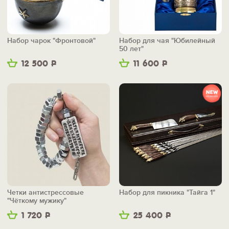
Набор чарок "Фронтовой"
Набор для чая "Юбилейный
50 лет"
12 500
Р
11 600
Р
Четки антистрессовые
Набор для пикника "Тайга 1"
"Чёткому мужику"
1 720
Р
25 400
Р