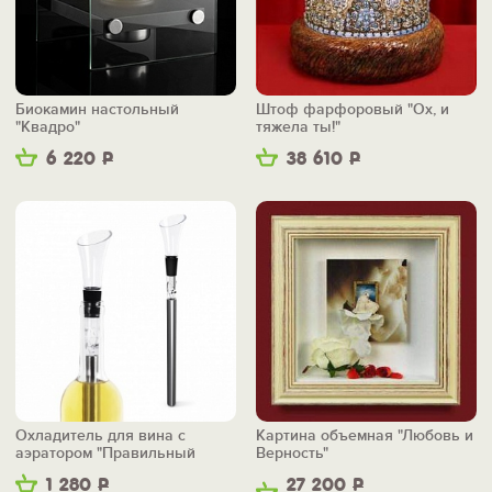
Биокамин настольный
Штоф фарфоровый "Ох, и
"Квадро"
тяжела ты!"
6 220
Р
38 610
Р
Охладитель для вина с
Картина объемная "Любовь и
аэратором "Правильный
Верность"
вкус"
1 280
Р
27 200
Р