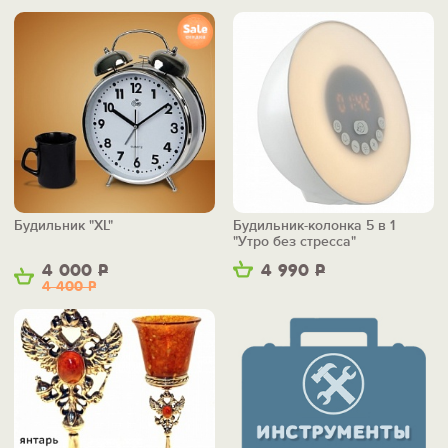
Будильник "XL"
Будильник-колонка 5 в 1
"Утро без стресса"
4 000
Р
4 990
Р
4 400
Р