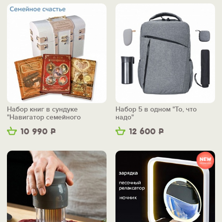
Набор книг в сундуке
Набор 5 в одном "То, что
"Навигатор семейного
надо"
счастья"
10 990
Р
12 600
Р