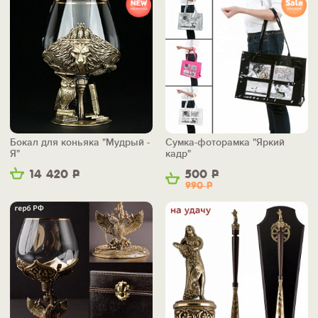
Бокал для коньяка "Мудрый -
Сумка-фоторамка "Яркий
Я"
кадр"
14 420
Р
500
Р
990
Р