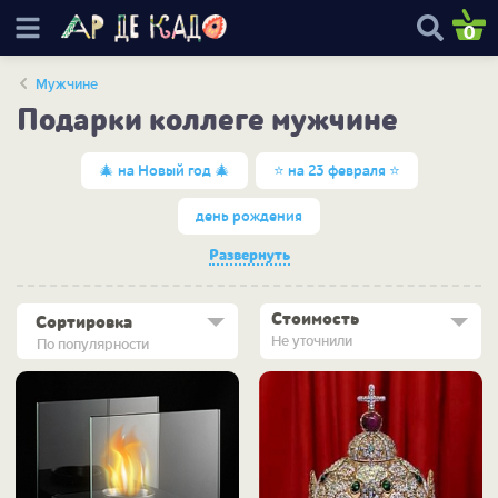
0
Мужчине
Подарки коллеге мужчине
🎄 на Новый год 🎄
⭐ на 23 февраля ⭐
день рождения
Развернуть
Стоимость
Сортировка
Не уточнили
По популярности