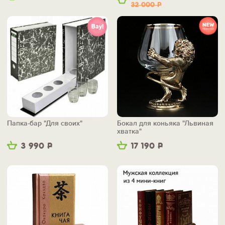
32 000
Р
Папка-бар "Для своих"
Бокал для коньяка "Львиная
хватка"
3 990
Р
17 190
Р