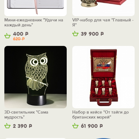
Мини-ежедневник "Удачи на
VIP-набор для чая "Главный -
каждый день"
Я"
400
Р
39 900
Р
620
Р
3D-светильник "Сама
Набор в кейсе "От тайги до
мудрость"
британских морей"
2 390
Р
61 900
Р