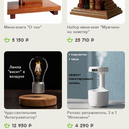
Мини-книга "О чае"
Набор мини-книг "Мужчине
на заметку"
5 150
Р
25 710
Р
Чудо-светильник
Релакс-увлажнитель 3 в 1
"Антигравитатор"
"Иллюзион"
12 950
Р
4 290
Р