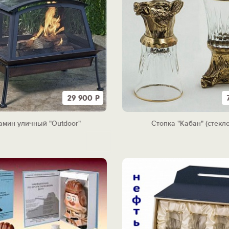
29 900
Р
амин уличный "Outdoor"
Стопка "Кабан" (стекло