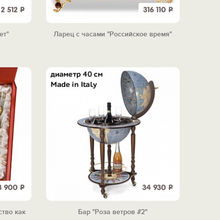
2 512
Р
316 110
Р
ет"
Ларец с часами "Российское время"
8 900
Р
34 930
Р
ство как
Бар "Роза ветров #2"