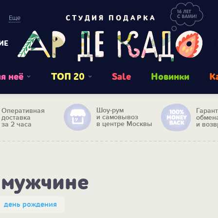
Еще
СТУДИЯ ПОДАРКА
ИЕ
я неё
ТОП 20
Sale
Новинки
К
Шоу-рум
Оперативная
Гаран
и самовывоз
доставка
обмен
в центре Москвы
за 2 часа
и возв
 мужчине
день рождения