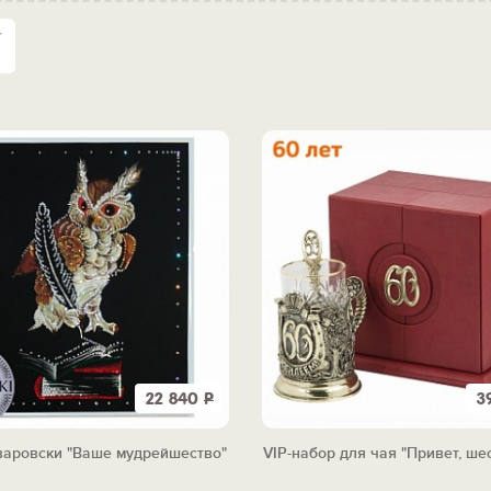
22 840
Р
3
варовски "Ваше мудрейшество"
VIP-набор для чая "Привет, шес