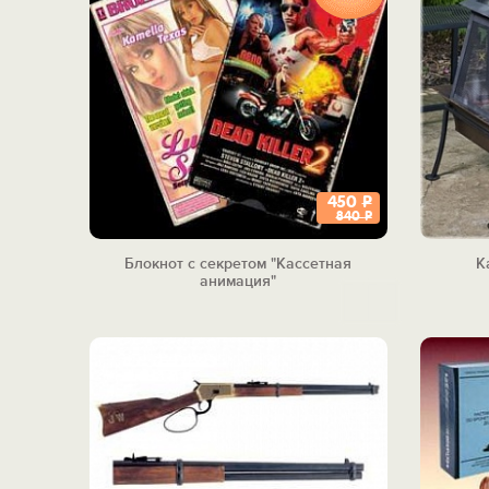
450
Р
840
Р
Блокнот с секретом "Кассетная
К
анимация"