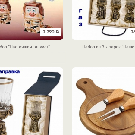
2 790
Р
2
бор "Настоящий танкист"
Набор из 3-х чарок "Наше