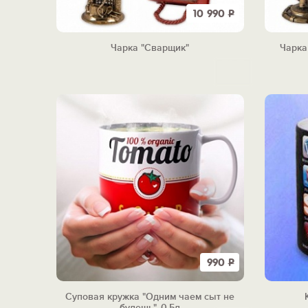
10 990
Р
Чарка "Сварщик"
Чарка
990
Р
Суповая кружка "Одним чаем сыт не
будешь", 0,5л