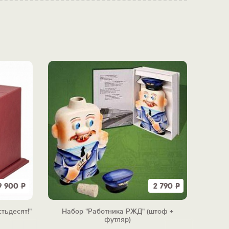
9 900
Р
2 790
Р
тьдесят!"
Набор "Работника РЖД" (штоф +
футляр)