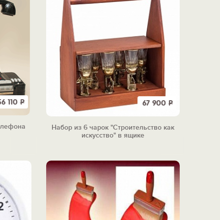
56 110
Р
67 900
Р
елефона
Набор из 6 чарок "Строительство как
искусство" в ящике