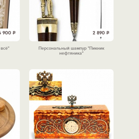
6 900
Р
2 890
Р
 всё"
Персональный шампур "Пикник
нефтяника"