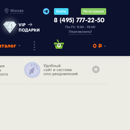
Москва
Войти
Регистрация
8 (495) 777-22-50
VIP
Пн-Пт: 9:00 - 19:00
ПОДАРКИ
Перезвонить?
аталог
0
0
Р
Удобный
тия
сайт и система
а
sms-уведомлений
рата