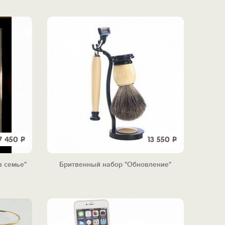
7 450
Р
13 550
Р
в семье"
Бритвенный набор "Обновление"