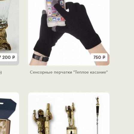
7 200
Р
750
Р
)
Сенсорные перчатки "Теплое касание"