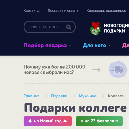
Контакты
Доставка и оплата
Календарь праздников
НОВОГОДН
ПОДАРКИ
Подбор подарка
Для него
Дл
Почему уже более 200 000
человек выбрали нас?
Главная
Подарки
Мужчине
Коллеге
Подарки коллеге
🎄 на Новый год 🎄
⭐ на 23 февраля ⭐