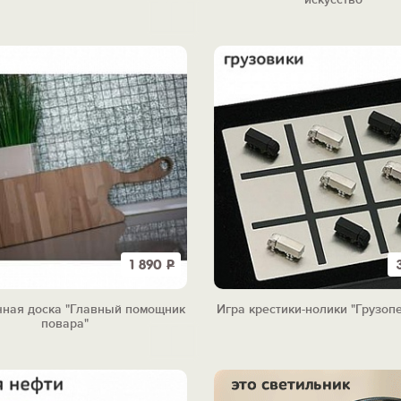
1 890
Р
чная доска "Главный помощник
Игра крестики-нолики "Грузоп
повара"