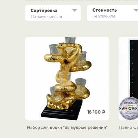
Стоимость
Сортировка
Не уточнили
По популярности
18 100
Р
Набор для водки "За мудрые решения"
Панно С