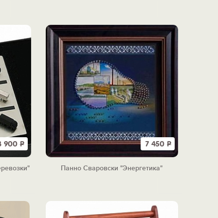
3 900
Р
7 450
Р
еревозки"
Панно Сваровски "Энергетика"