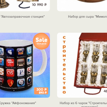
10 990
Р
 "Автозаправочная станция"
Набор для сыра "Мимол
300
Р
4
590
Р
Кружка "Айфономания"
Набор из 6 чарок "Строитель
искусство"