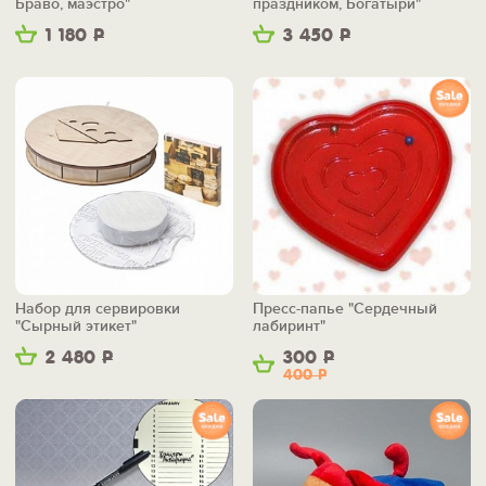
Браво, маэстро"
праздником, Богатыри"
1 180
Р
3 450
Р
Набор для сервировки
Пресс-папье "Сердечный
"Сырный этикет"
лабиринт"
2 480
Р
300
Р
400
Р