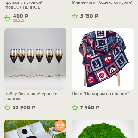
Кружка с пуговкой
Мини-книга "Кодекс самурая"
"подСОЛНЕЧНОЕ
НАСТРОЕНИЕ"
400
Р
5 150
Р
720
Р
Набор бокалов «Черное и
Плед "По морям по волнам"
золото»
22 900
Р
7 960
Р