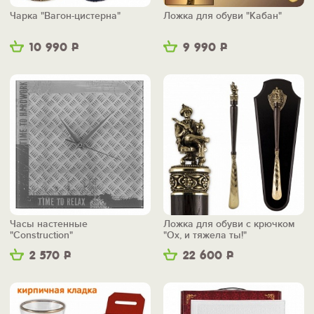
Чарка "Вагон-цистерна"
Ложка для обуви "Кабан"
10 990
Р
9 990
Р
Часы настенные
Ложка для обуви с крючком
"Construction"
"Ох, и тяжела ты!"
2 570
Р
22 600
Р