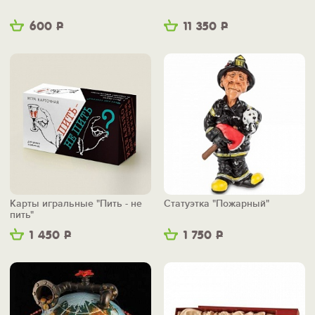
600
Р
11 350
Р
Карты игральные "Пить - не
Статуэтка "Пожарный"
пить"
1 450
Р
1 750
Р