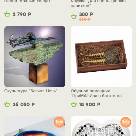
Набор "Бравый солдат"
Кружка "Для очень крепких
напитков"
2 790
Р
380
Р
650
Р
Скульптура "Богиня Ночь"
Обувной помощник
"ПриМАНИваю богатство"
36 050
Р
18 900
Р