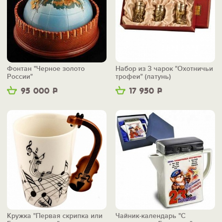
Фонтан "Черное золото
Набор из 3 чарок "Охотничьи
России"
трофеи" (латунь)
95 000
Р
17 950
Р
Кружка "Первая скрипка или
Чайник-календарь "С