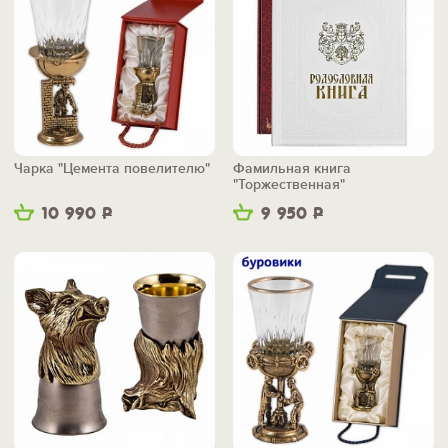
Чарка "Цемента повелителю"
Фамильная книга
"Торжественная"
10 990
Р
9 950
Р