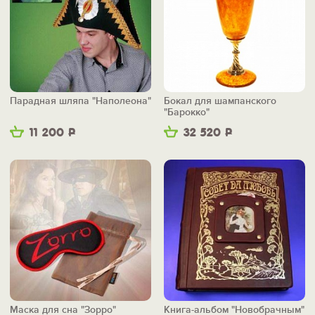
Парадная шляпа "Наполеона"
Бокал для шампанского
"Барокко"
11 200
Р
32 520
Р
Маска для сна "Зорро"
Книга-альбом "Новобрачным"