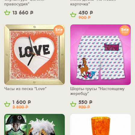
правосудия"
карточка"
13 660
Р
450
Р
900
Р
Часы из песка "Love"
Шорты-трусы "Настоящему
жеребцу"
1 600
Р
550
Р
2 800
Р
920
Р