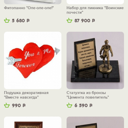
Фитопанно "Оле-оле-оле!"
Набор для пикника "Воинские
почести"
5 680
Р
87 900
Р
Подушка декоративная
Статуэтка из бронзы
"Вместе навсегда"
"Цемента повелитель"
990
Р
6 590
Р