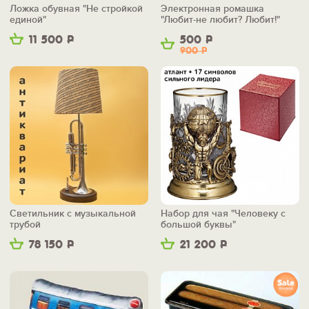
Ложка обувная "Не стройкой
Электронная ромашка
единой"
"Любит-не любит? Любит!"
11 500
Р
500
Р
900
Р
Светильник с музыкальной
Набор для чая "Человеку с
трубой
большой буквы"
78 150
Р
21 200
Р