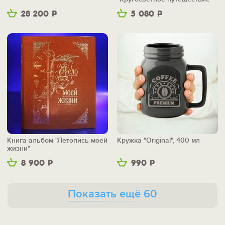
28 200
Р
5 080
Р
Книга-альбом "Летопись моей
Кружка "Original", 400 мл
жизни"
8 900
Р
990
Р
Показать ещё 60