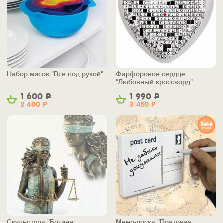
Набор мисок "Всё под рукой"
Фарфоровое сердце
"Любовный кроссворд"
1 600
Р
1 990
Р
2 400
Р
3 450
Р
Скульптура "Богиня
Мемо-доска "Почтовая