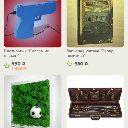
Светильник "Совсем не
Записная книжка "Заряд
опасен"
позитива"
590
Р
980
Р
1 450
Р