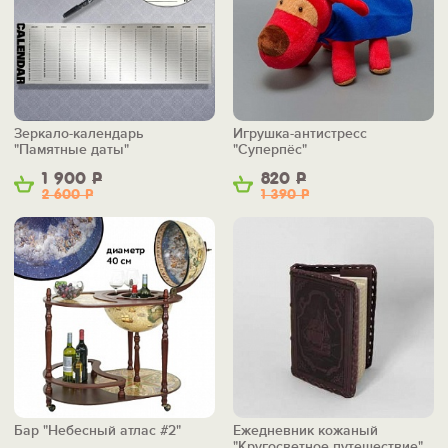
Зеркало-календарь
Игрушка-антистресс
"Памятные даты"
"Суперпёс"
1 900
Р
820
Р
2 600
Р
1 390
Р
Бар "Небесный атлас #2"
Ежедневник кожаный
"Кругосветное путешествие"