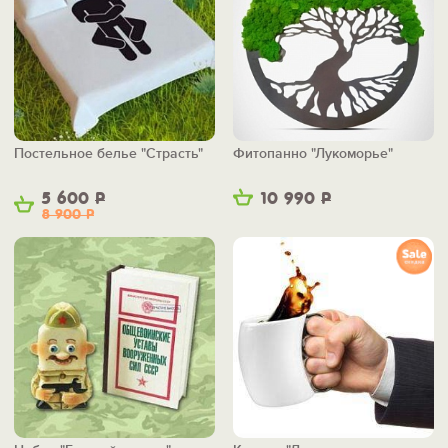
Постельное белье "Страсть"
Фитопанно "Лукоморье"
5 600
Р
10 990
Р
8 900
Р