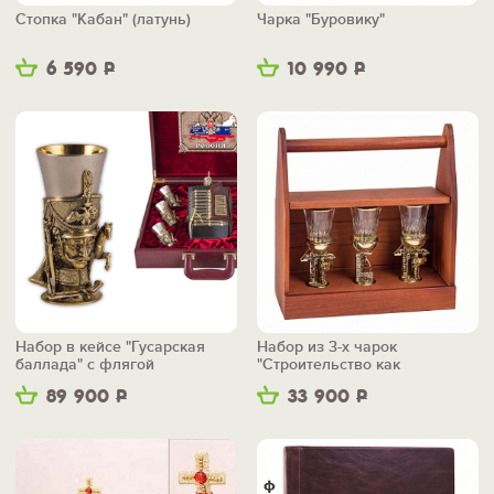
Стопка "Кабан" (латунь)
Чарка "Буровику"
6 590
Р
10 990
Р
Набор в кейсе "Гусарская
Набор из 3-х чарок
баллада" с флягой
"Строительство как
искусство" в ящике
89 900
Р
33 900
Р