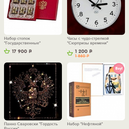
Набор стопок
Часы с чудо-стрелкой
"Государственные"
"Сюрпризы времени"
17 900
Р
1 200
Р
1 860
Р
Панно Сваровски "Гордость
Набор "Нефтяной"
России"