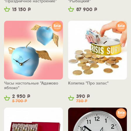
"Праздничное настроение"
"Рыбацкий"
15 150
Р
87 900
Р
Часы настольные "Адамово
Копилка "Про запас"
яблоко"
2 950
Р
390
Р
5 700
Р
730
Р