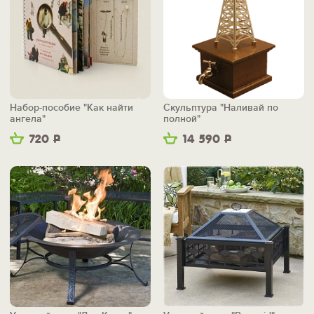
Набор-пособие "Как найти
Скульптура "Наливай по
ангела"
полной"
720
Р
14 590
Р