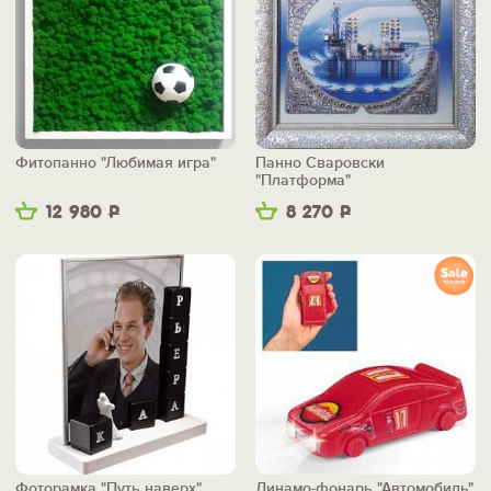
Фитопанно "Любимая игра"
Панно Сваровски
"Платформа"
12 980
Р
8 270
Р
Фоторамка "Путь наверх"
Динамо-фонарь "Автомобиль"