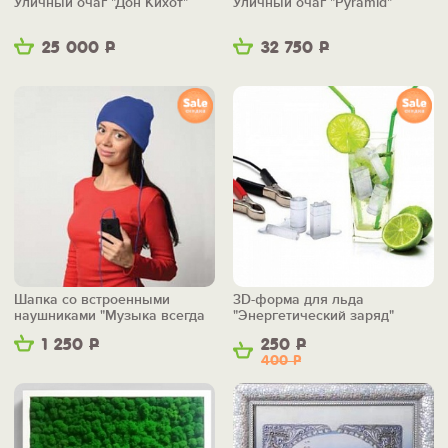
Уличный очаг "Дон Кихот"
Уличный очаг "Pyramid"
25 000
Р
32 750
Р
Шапка со встроенными
3D-форма для льда
наушниками "Музыка всегда
"Энергетический заряд"
со мной"
1 250
Р
250
Р
400
Р