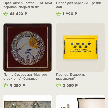
Органайзер настольный "Мой
Набор для барбекю "Третий
паровоз, вперед лети"
дан"
22 470
Р
1 990
Р
Панно Сваровски "Мастеру-
Поднос "Бодрость
строителю" (большое)
вызывали?"
9 250
Р
2 650
Р