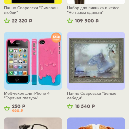
Панно Сваровски "Символы
Набор для пикника в кейсе
любви"
"Не газом единым"
22 320
Р
109 900
Р
Melt-чехол для iPhone 4
Панно Сваровски "Белые
"Горячая глазурь"
лебеди"
250
Р
18 540
Р
990
Р