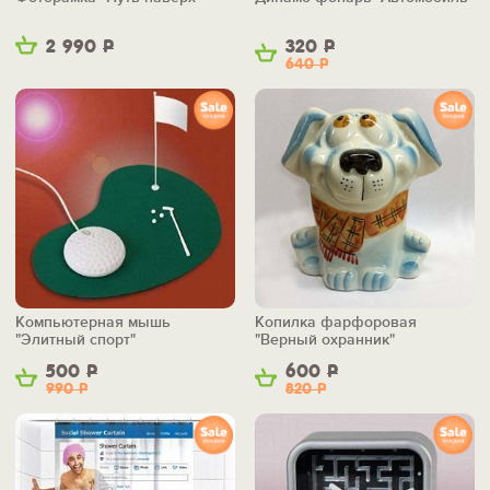
2 990
Р
320
Р
640
Р
Компьютерная мышь
Копилка фарфоровая
"Элитный спорт"
"Верный охранник"
500
Р
600
Р
990
Р
820
Р