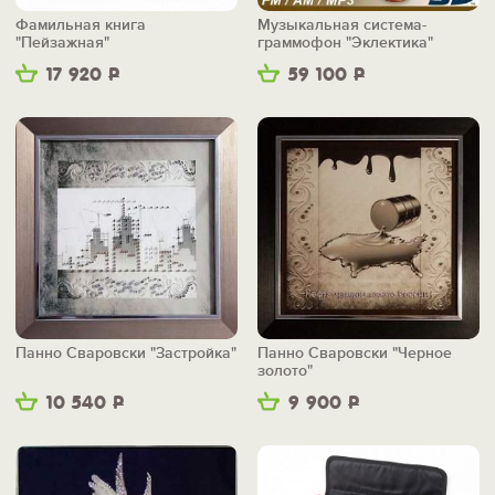
Фамильная книга
Музыкальная система-
"Пейзажная"
граммофон "Эклектика"
17 920
Р
59 100
Р
Панно Сваровски "Застройка"
Панно Сваровски "Черное
золото"
10 540
Р
9 900
Р