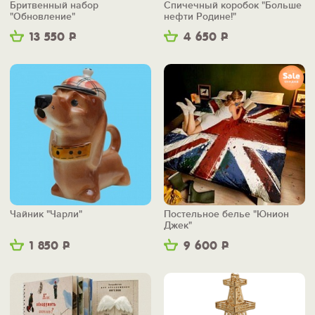
Бритвенный набор
Спичечный коробок "Больше
"Обновление"
нефти Родине!"
13 550
Р
4 650
Р
Чайник "Чарли"
Постельное белье "Юнион
Джек"
1 850
Р
9 600
Р