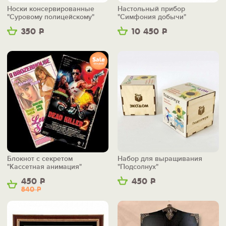
Носки консервированные
Настольный прибор
"Суровому полицейскому"
"Симфония добычи"
350
Р
10 450
Р
Блокнот с секретом
Набор для выращивания
"Кассетная анимация"
"Подсолнух"
450
Р
450
Р
840
Р