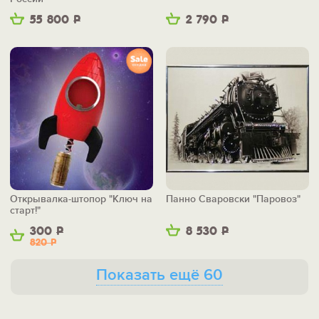
55 800
Р
2 790
Р
Открывалка-штопор "Ключ на
Панно Сваровски "Паровоз"
старт!"
300
Р
8 530
Р
820
Р
Показать ещё 60