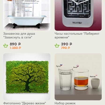
Занавеска для душа
Часы настольные "Лабиринт
"Зависнуть в сети"
времени"
890
Р
390
Р
1 350
Р
790
Р
Фитопанно "Дерево жизни"
Набор рюмок