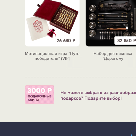
26 680
Р
32 850
Р
Мотивационная игра "Путь
Набор для пикника
победителя" (VIP)
"Дорогому
путешественнику"
Не можете выбрать из разнообраз
подарков? Подарите выбор!