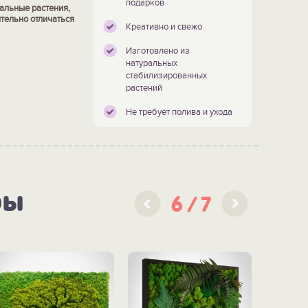
подарков
альные растения,
тельно отличаться
Креативно и свежо
Изготовлено из
натуральных
стабилизированных
растений
Не требует полива и ухода
ры
6
7