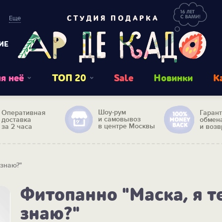
Еще
СТУДИЯ ПОДАРКА
ИЕ
я неё
ТОП 20
Sale
Новинки
К
Шоу-рум
Оперативная
Гаран
и самовывоз
доставка
обмен
в центре Москвы
за 2 часа
и возв
 знаю?"
Фитопанно "Маска, я т
знаю?"