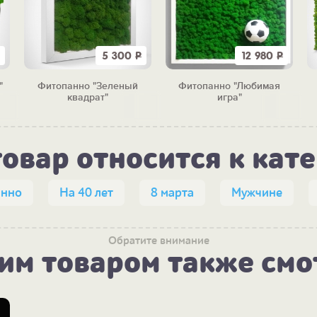
5 300
Р
12 980
Р
"
Фитопанно "Зеленый
Фитопанно "Любимая
квадрат"
игра"
товар относится к кат
анно
На 40 лет
8 марта
Мужчине
Обратите внимание
тим товаром также смо