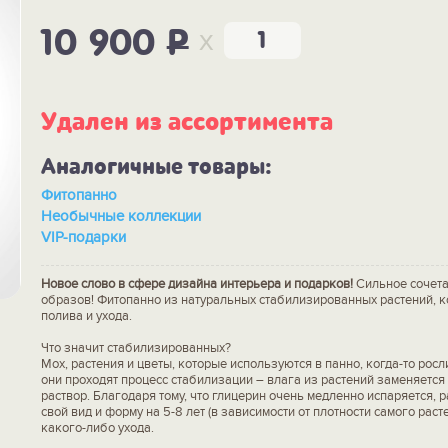
x
10 900
P
Удален из ассортимента
Аналогичные товары:
Фитопанно
Необычные коллекции
VIP-подарки
Новое слово в сфере дизайна интерьера и подарков!
Сильное сочета
образов! Фитопанно из натуральных стабилизированных растений, к
полива и ухода.
Что значит стабилизированных?
Мох, растения и цветы, которые используются в панно, когда-то росл
они проходят процесс стабилизации – влага из растений заменяется
раствор. Благодаря тому, что глицерин очень медленно испаряется, 
свой вид и форму на 5-8 лет (в зависимости от плотности самого раст
какого-либо ухода.