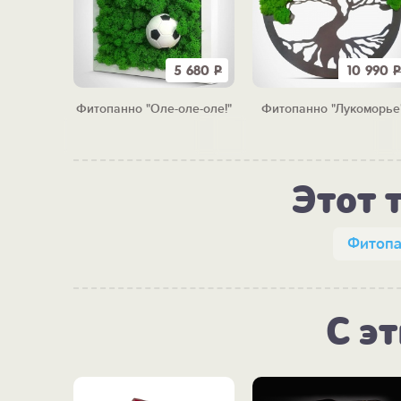
9 100
Р
5 680
Р
10 990
Р
мрудный
Фитопанно "Оле-оле-оле!"
Фитопанно "Лукоморье
Этот 
Фитоп
С э