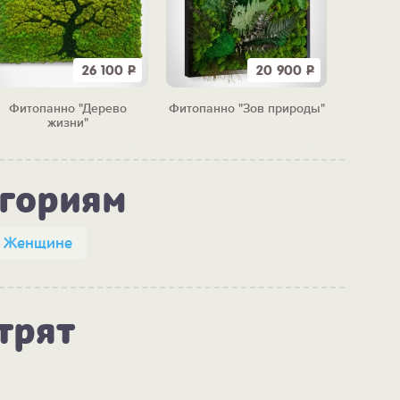
26 100
Р
20 900
Р
Фитопанно "Дерево
Фитопанно "Зов природы"
Фитопа
жизни"
егориям
Женщине
трят