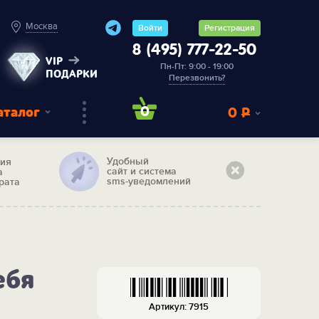
Москва
Войти
Регистрация
8 (495) 777-22-50
VIP
Пн-Пт: 9:00 - 19:00
ПОДАРКИ
Перезвонить?
аталог
0
0
Р
Удобный
тия
сайт и система
а
sms-уведомлений
рата
ебя
Артикул: 7915