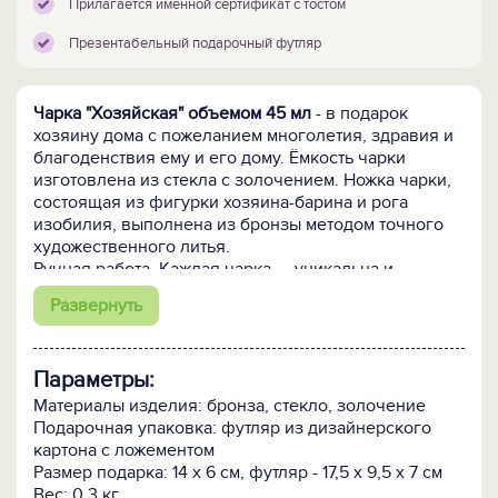
Прилагается именной сертификат с тостом
Презентабельный подарочный футляр
Чарка "Хозяйская" объемом 45 мл
- в подарок
хозяину дома с пожеланием многолетия, здравия и
благоденствия ему и его дому. Ёмкость чарки
изготовлена из стекла с золочением. Ножка чарки,
состоящая из фигурки хозяина-барина и рога
изобилия, выполнена из бронзы методом точного
художественного литья.
Ручная работа. Каждая чарка — уникальна и
неповторима.
Развернуть
Футляр из дизайнерский картона
с атласным
ложементом, магнитным клапаном и ручкой. Его
Параметры:
удобно носить, комфортно дарить.
Материалы изделия: бронза, стекло, золочение
К чарке прилагается именной сертификат
с
Подарочная упаковка: футляр из дизайнерского
указанием персонального номера чарки,
картона с ложементом
рекомендуемого тоста при вручении и
Размер подарка: 14 х 6 см, футляр - 17,5 х 9,5 х 7 см
мотивирующих поговорок.
Вес: 0.3 кг