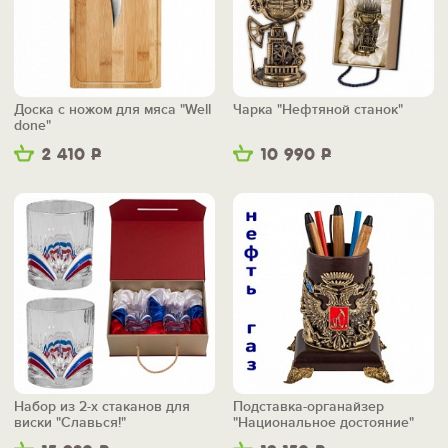
Доска с ножом для мяса "Well
Чарка "Нефтяной станок"
done"
2 410
Р
10 990
Р
Набор из 2-х стаканов для
Подставка-органайзер
виски "Славься!"
"Национальное достояние"