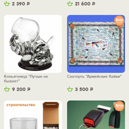
2 390
Р
21 600
Р
Коньячница "Лучше не
Скатерть "Армейские байки"
бывает"
9 200
Р
3 500
Р