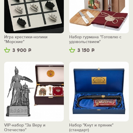
Игра крестики-нолики
Набор гурмана "Готовлю с
"Морские"
удовольствием"
3 900
Р
3 150
Р
VIP-набор "За Веру и
Набор "Кнут и пряник"
Отечество"
(стандарт)