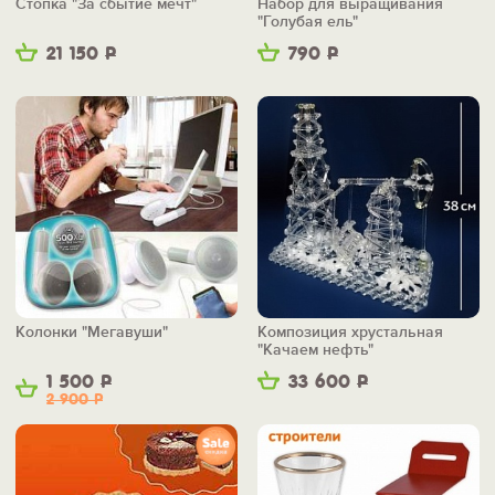
Стопка "За сбытие мечт"
Набор для выращивания
"Голубая ель"
21 150
Р
790
Р
Колонки "Мегавуши"
Композиция хрустальная
"Качаем нефть"
1 500
Р
33 600
Р
2 900
Р