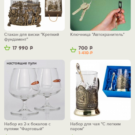
Стакан для виски "Крепкий
Ключница "Автохранитель"
фундамент"
17 990
Р
700
Р
1 410
Р
Набор из 2-х бокалов с
Набор для чая "С легким
пулями "Фартовый"
паром"