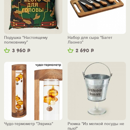
Подушка "Настоящему
Набор для сыра "Багет
полковнику"
Лаонез"
3 960
Р
2 690
Р
Чудо-термометр "Эврика"
Рюмка "Из мелкой посуды не
пью!"