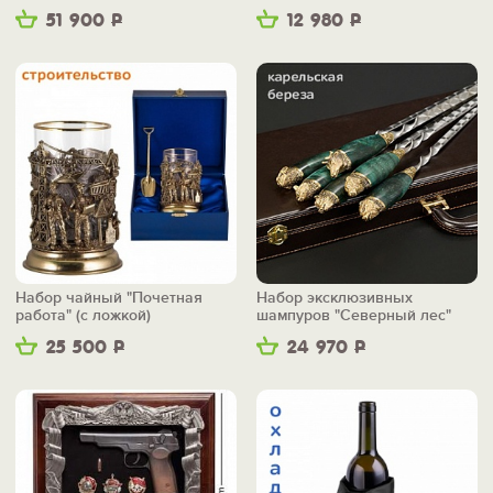
51 900
Р
12 980
Р
Набор чайный "Почетная
Набор эксклюзивных
работа" (с ложкой)
шампуров "Северный лес"
25 500
Р
24 970
Р