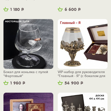
1 180
Р
6 600
Р
Бокал для коньяка с пулей
VIP-набор для руководителя
"Фартовый"
"Главный - Я" (с бокалом для
коньяка)
1 960
Р
54 900
Р