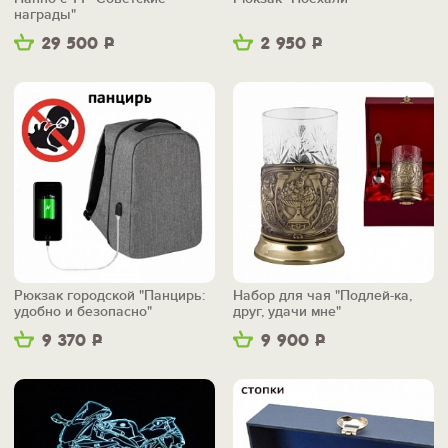
награды"
29 500
Р
2 950
Р
Рюкзак городской "Панцирь:
Набор для чая "Подлей-ка,
удобно и безопасно"
друг, удачи мне"
9 370
Р
9 900
Р