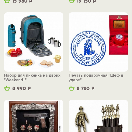
15 980
Р
19 150
Р
Набор для пикника на двоих
Печать подарочная "Шеф в
"Weekend+"
ударе"
8 990
Р
5 780
Р