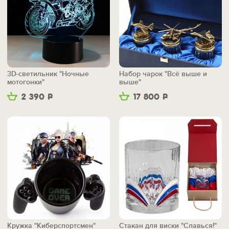
3D-светильник "Ночные
Набор чарок "Всё выше и
мотогонки"
выше"
2 390
Р
17 800
Р
Кружка "Киберспортсмен"
Стакан для виски "Славься!"