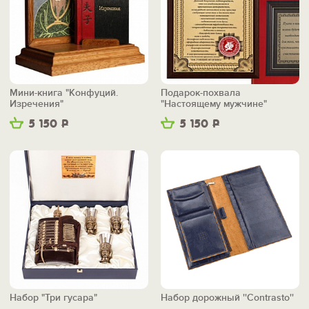
Мини-книга "Конфуций.
Подарок-похвала
Изречения"
"Настоящему мужчине"
5 150
Р
5 150
Р
Набор "Три гусара"
Набор дорожный ''Contrasto''