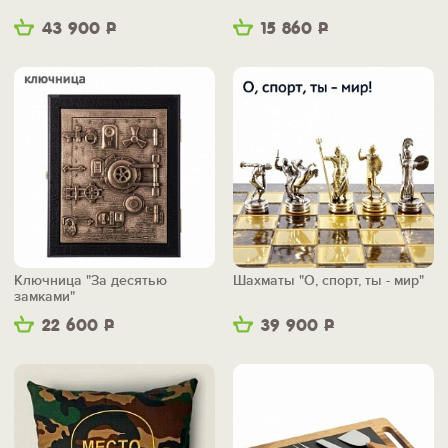
43 900
Р
15 860
Р
Ключница "За десятью
Шахматы "О, спорт, ты - мир"
замками"
22 600
Р
39 900
Р