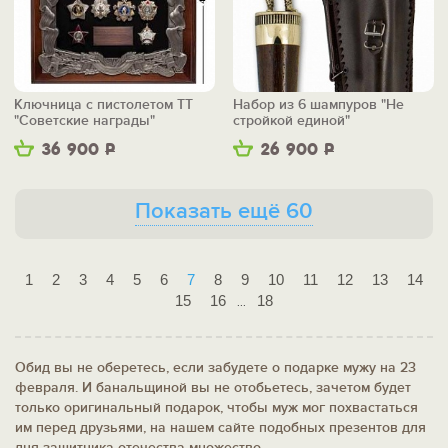
Ключница с пистолетом ТТ
Набор из 6 шампуров "Не
"Советские награды"
стройкой единой"
36 900
Р
26 900
Р
Показать ещё 60
1
2
3
4
5
6
7
8
9
10
11
12
13
14
15
16
18
...
Обид вы не оберетесь, если забудете о подарке мужу на 23
февраля. И банальщиной вы не отобьетесь, зачетом будет
только оригинальный подарок, чтобы муж мог похвастаться
им перед друзьями, на нашем сайте подобных презентов для
дня защитника отечества множество.