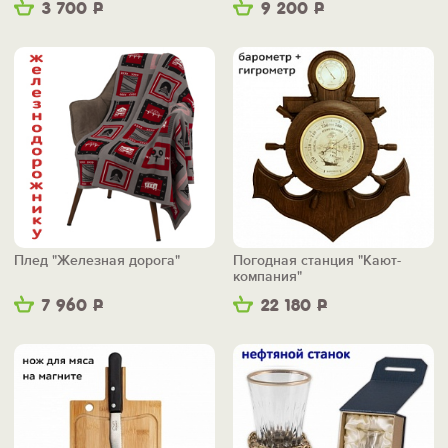
3 700
Р
9 200
Р
Плед "Железная дорога"
Погодная станция "Кают-
компания"
7 960
Р
22 180
Р