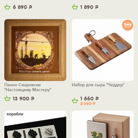
6 890
Р
1 890
Р
Панно Сваровски
Набор для сыра "Чеддер"
"Настоящему Мастеру"
13 900
Р
1 660
Р
2 140
Р