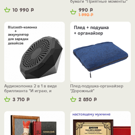
бумаги "Приятные моменты"
10 990
Р
990
Р
1 990
Р
Аудиоколонка 2 в 1 в виде
Плед-подушка-органайзер
бриллианта "И играю, и
"Дорожный"
заряжаю"
3 710
Р
2 850
Р