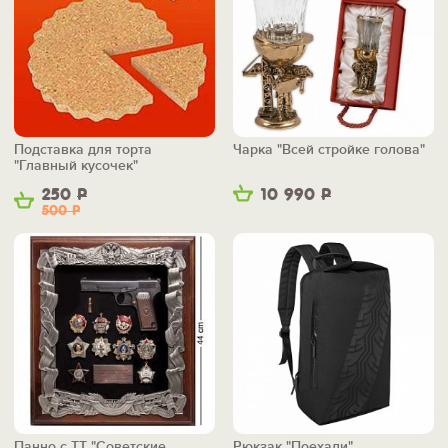
Подставка для торта
Чарка "Всей стройке голова"
"Главный кусочек"
250
Р
10 990
Р
500
Р
Панно с ТТ "Советские
Рюкзак "Поехали"