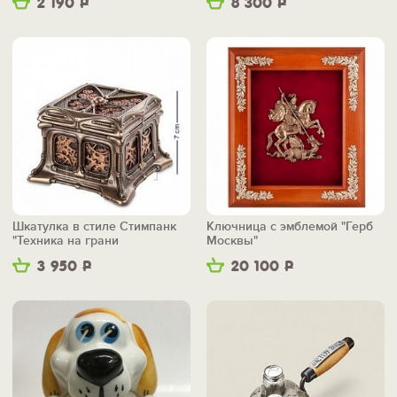
2 190
Р
8 300
Р
Шкатулка в стиле Стимпанк
Ключница с эмблемой "Герб
"Техника на грани
Москвы"
фантастики"
3 950
Р
20 100
Р