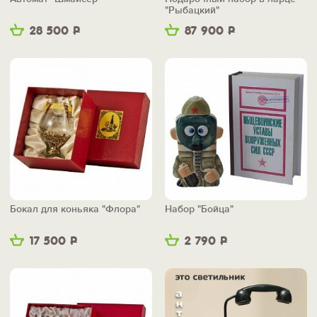
"Рыбацкий"
28 500
Р
87 900
Р
Бокал для коньяка "Флора"
Набор "Бойца"
17 500
Р
2 790
Р