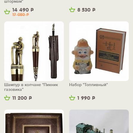
штормам"
14 490
Р
8 530
Р
17 050
Р
Шампур в колчане "Пикник
Набор "Топливный"
газовика"
11 200
Р
1 990
Р