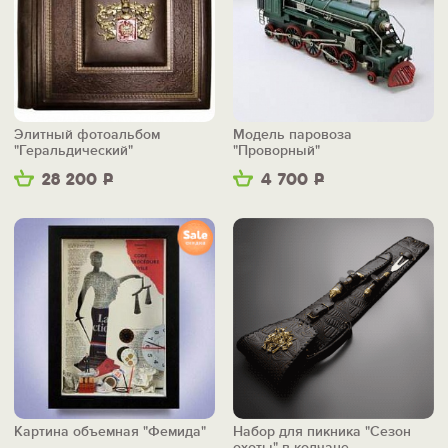
Элитный фотоальбом
Модель паровоза
"Геральдический"
"Проворный"
28 200
Р
4 700
Р
Картина объемная "Фемида"
Набор для пикника "Сезон
охоты" в колчане