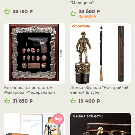
"Медицина"
38 150
Р
38 680
Р
45 500
Р
Ключница с пистолетом
Ложка обувная "Не стройкой
Макарова "Федеральная
единой (в тубе)
служба безопасности"
31 850
Р
13 400
Р