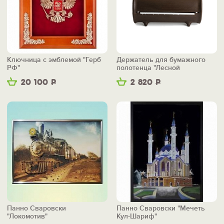
Ключница с эмблемой "Герб
Держатель для бумажного
РФ"
полотенца "Лесной
помощник"
20 100
Р
2 820
Р
Панно Сваровски
Панно Сваровски "Мечеть
"Локомотив"
Кул-Шариф"