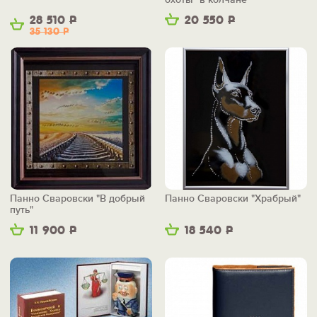
28 510
Р
20 550
Р
35 130
Р
Панно Сваровски "В добрый
Панно Сваровски "Храбрый"
путь"
11 900
Р
18 540
Р