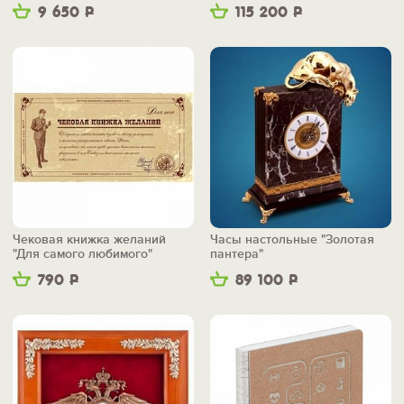
9 650
Р
115 200
Р
Чековая книжка желаний
Часы настольные "Золотая
"Для самого любимого"
пантера"
790
Р
89 100
Р