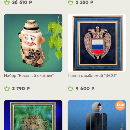
36 610
Р
2 350
Р
Набор "Веселый охотник"
Панно с эмблемой "ФСО"
2 790
Р
9 600
Р