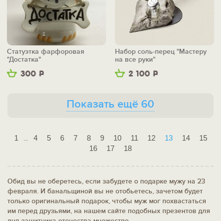
Статуэтка фарфоровая
Набор соль-перец "Мастеру
"Достатка"
на все руки"
300
Р
2 100
Р
Показать ещё 60
1
4
5
6
7
8
9
10
11
12
13
14
15
...
16
17
18
Обид вы не оберетесь, если забудете о подарке мужу на 23
февраля. И банальщиной вы не отобьетесь, зачетом будет
только оригинальный подарок, чтобы муж мог похвастаться
им перед друзьями, на нашем сайте подобных презентов для
дня защитника отечества множество.