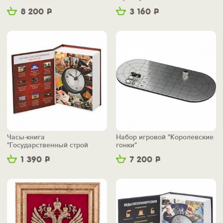
8 200
Р
3 160
Р
Часы-книга
Набор игровой "Королевские
"Государственный строй
гонки"
России"
1 390
Р
7 200
Р