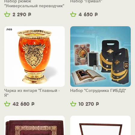
Набор рюмок
Набор "Привал"
"Универсальный переводчик"
2 290
Р
4 650
Р
Чарка из янтаря "Главный -
Набор "Сотрудника ГИБДД"
Я"
42 680
Р
10 270
Р