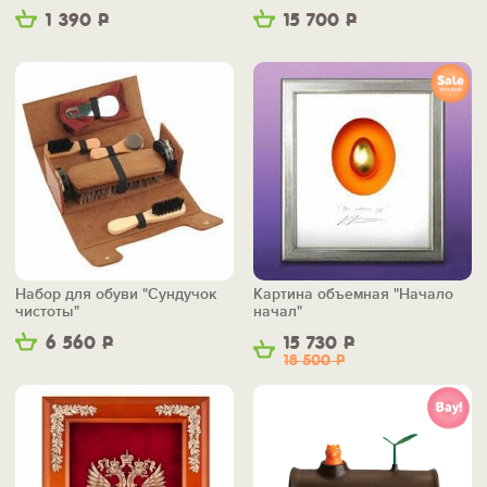
1 390
Р
15 700
Р
Набор для обуви "Сундучок
Картина объемная "Начало
чистоты"
начал"
6 560
Р
15 730
Р
18 500
Р