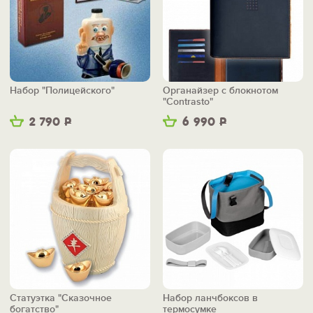
Набор "Полицейского"
Органайзер с блокнотом
"Contrasto"
2 790
Р
6 990
Р
Статуэтка "Сказочное
Набор ланчбоксов в
богатство"
термосумке