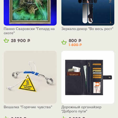
Панно Сваровски "Гепард на
Зеркало-декор "Во весь рост"
охоте"
28 900
Р
800
Р
1 600
Р
Вешалка "Горячие чувства"
Дорожный органайзер
"Доброго пути"