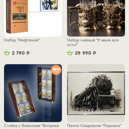
Набор "Нефтяной"
Набор чайный "У меня всё
есть!"
2 790
Р
29 990
Р
Стойка с бокалами "Вопреки
Панно Сваровски "Паровоз"