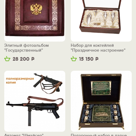
Элитный фотоальбом
Набор для коктейлей
"Государственный"
"Праздничное настроение"
28 200
Р
15 150
Р
Автомат "Шмайсер"
Подарочный набор в ларце