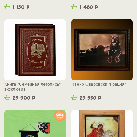
1 150
Р
1 480
Р
Книга "Семейная летопись"
Панно Сваровски "Грация"
эксклюзив
29 900
Р
29 550
Р