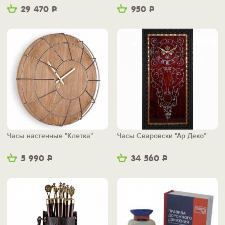
29 470
Р
950
Р
Часы настенные "Клетка"
Часы Сваровски "Ар Деко"
5 990
Р
34 560
Р