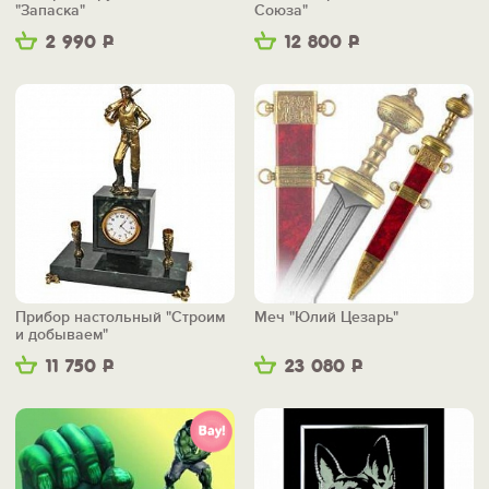
"Запаска"
Союза"
2 990
Р
12 800
Р
Прибор настольный "Строим
Меч "Юлий Цезарь"
и добываем"
11 750
Р
23 080
Р