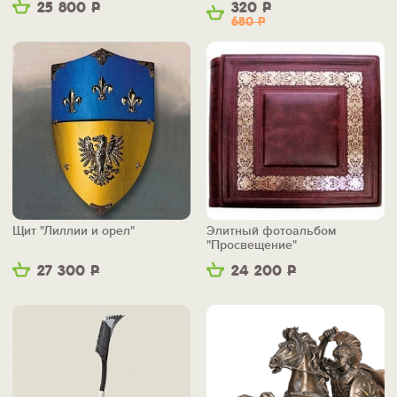
25 800
Р
320
Р
680
Р
Щит "Лиллии и орел"
Элитный фотоальбом
"Просвещение"
27 300
Р
24 200
Р