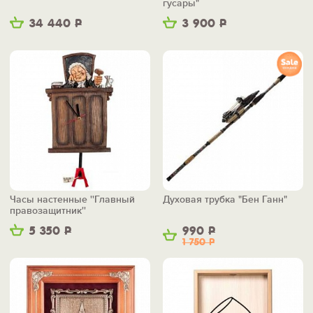
гусары"
34 440
Р
3 900
Р
Часы настенные ''Главный
Духовая трубка "Бен Ганн"
правозащитник''
5 350
Р
990
Р
1 750
Р