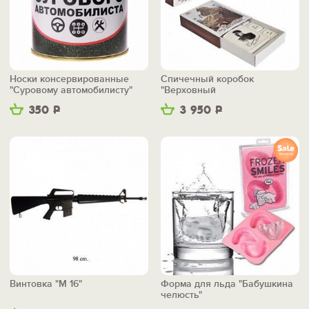
Носки консервированные
Спичечный коробок
"Суровому автомобилисту"
"Верховный
главнокомандующий"
350
Р
3 950
Р
Винтовка "М 16"
Форма для льда "Бабушкина
челюсть"