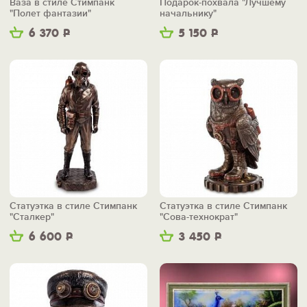
Ваза в стиле Стимпанк
Подарок-похвала "Лучшему
"Полет фантазии"
начальнику"
6 370
Р
5 150
Р
Статуэтка в стиле Стимпанк
Статуэтка в стиле Стимпанк
"Сталкер"
"Сова-технократ"
6 600
Р
3 450
Р