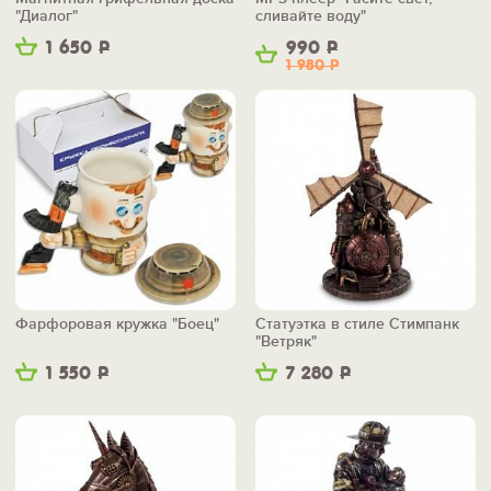
"Диалог"
сливайте воду"
1 650
Р
990
Р
1 980
Р
Фарфоровая кружка "Боец"
Статуэтка в стиле Стимпанк
"Ветряк"
1 550
Р
7 280
Р