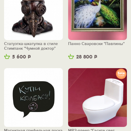
Статуэтка-шкатулка в стиле
Панно Сваровски "Павлины"
Стимпанк "Чумной доктор"
5 600
Р
28 800
Р
Магнитная грифельная доска
MP3-плеер "Гасите свет,