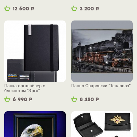
12 600
Р
3 200
Р
Папка-органайзер с
Панно Сваровски "Тепловоз"
блокнотом "Эрго"
6 990
Р
8 450
Р