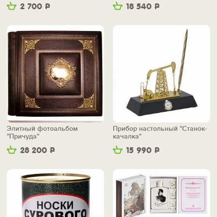
2 700
Р
18 540
Р
Элитный фотоальбом
Прибор настольный "Станок-
"Причуда"
качалка"
28 200
Р
15 990
Р