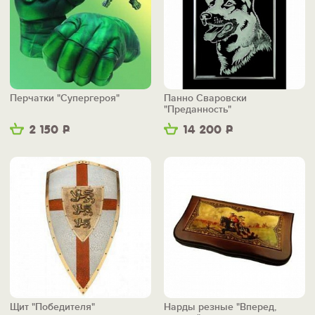
Перчатки "Супергероя"
Панно Сваровски
"Преданность"
2 150
Р
14 200
Р
Щит "Победителя"
Нарды резные "Вперед,