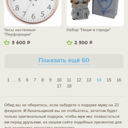
Часы настенные
Набор "Наши в городе"
"Перфорация"
5 600
Р
2 500
Р
Показать ещё 60
1
5
6
7
8
9
10
11
12
13
14
15
16
...
17
18
Обид вы не оберетесь, если забудете о подарке мужу на 23
февраля. И банальщиной вы не отобьетесь, зачетом будет
только оригинальный подарок, чтобы муж мог похвастаться
им перед друзьями, на нашем сайте подобных презентов для
дня защитника отечества множество.