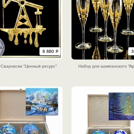
8 880
Р
3
 Сваровски "Ценный ресурс"
Набор для шампанского "Ар