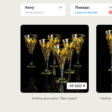
Кому
Поводы
Не выбрано
уход на пенсию
49 500
Р
Набор для вина "Виттория"
Набор 