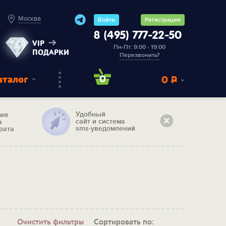
Москва
Войти
Регистрация
8 (495) 777-22-50
VIP
Пн-Пт: 9:00 - 19:00
ПОДАРКИ
Перезвонить?
аталог
0
0
Р
Удобный
тия
сайт и система
а
sms-уведомлений
рата
Очистить фильтры
Сортировать по: