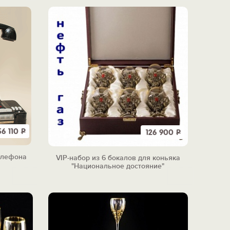
56 110
Р
126 900
Р
елефона
VIP-набор из 6 бокалов для коньяка
"Национальное достояние"