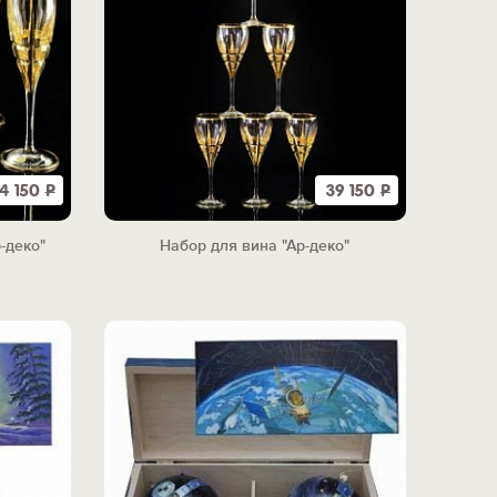
4 150
Р
39 150
Р
-деко"
Набор для вина "Ар-деко"