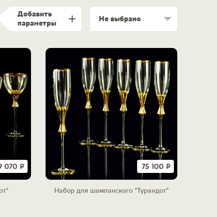
Добавить
Не выбрано
параметры
9 070
Р
75 100
Р
от"
Набор для шампанского "Турандот"