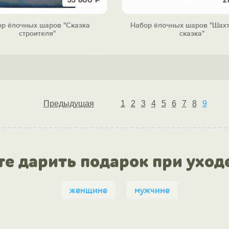
33 600
Р
2
р ёлочных шаров "Сказка
Набор ёлочных шаров "Шах
строителя"
сказка"
Предыдущая
1
2
3
4
5
6
7
8
9
те дарить подарок при уход
женщине
мужчине