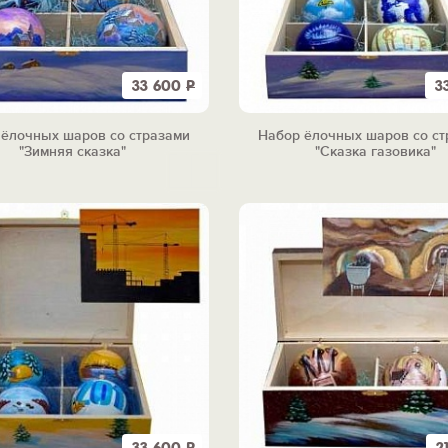
33 600
Р
3
 ёлочных шаров со стразами
Набор ёлочных шаров со ст
"Зимняя сказка"
"Сказка газовика"