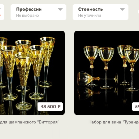
Профессии
Стоимость
Не выбрано
Не уточнили
48 500
Р
5
для шампанского "Виттория"
Набор для вина "Туранд