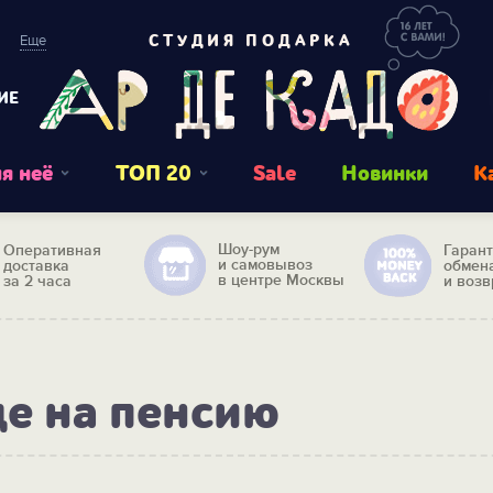
Еще
СТУДИЯ ПОДАРКА
ИЕ
я неё
ТОП 20
Sale
Новинки
К
Шоу-рум
Оперативная
Гаран
и самовывоз
доставка
обмен
в центре Москвы
за 2 часа
и возв
де на пенсию