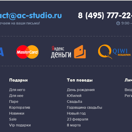
act@ac-studio.ru
8 (495) 777-2
вечаем на ваши письма!
9:00 
Подарки
Топ поводы
Ли
Для него
День рождения
Вхо
Для нее
Юбилей
Рег
Паре
Свадьба
Корпоратив
Годовщина свадьбы
Новинки
Новый год
Sale
23 февраля
Vip подарки
8 марта