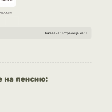
1 000
Р
терская
Показана 9 страница из 9
е на пенсию: