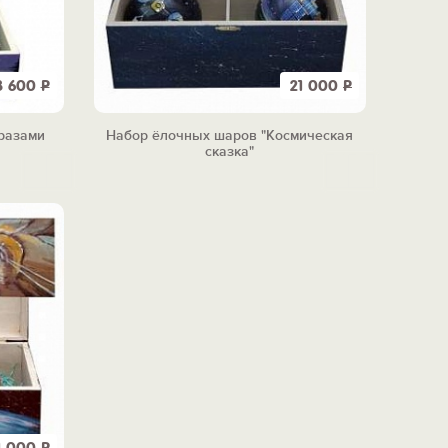
3 600
Р
21 000
Р
разами
Набор ёлочных шаров "Космическая
сказка"