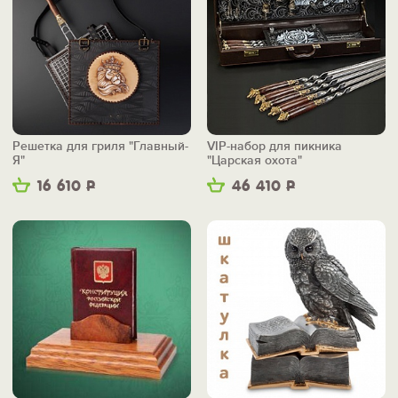
Решетка для гриля "Главный-
VIP-набор для пикника
Я"
"Царская охота"
16 610
Р
46 410
Р