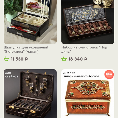
Шкатулка для украшений
Набор из 6-ти стопок "Под
"Эклектика" (малая)
дичь"
11 530
Р
16 340
Р