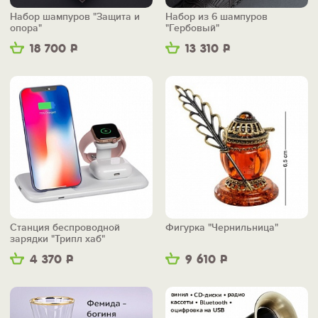
Набор шампуров "Защита и
Набор из 6 шампуров
опора"
"Гербовый"
18 700
Р
13 310
Р
Станция беспроводной
Фигурка "Чернильница"
зарядки "Трипл хаб"
4 370
Р
9 610
Р