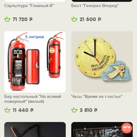
Скульптура "Главный-Я"
Бюст "Генерал Вперед"
71 720
Р
21 600
Р
Бар настольный "На всякий
Часы "Время на счастье"
пожарный" (малый)
11 440
Р
3 810
Р