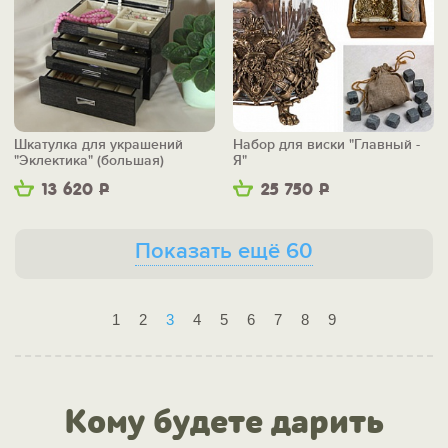
Шкатулка для украшений
Набор для виски "Главный -
"Эклектика" (большая)
Я"
13 620
Р
25 750
Р
Показать ещё 60
1
2
3
4
5
6
7
8
9
Кому будете дарить