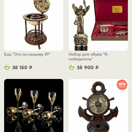
Бар "Это по-нашему #1"
Набор для обуви "Я -
победитель"
38 160
Р
36 900
Р