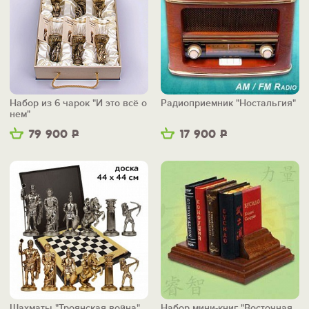
Набор из 6 чарок "И это всё о
Радиоприемник "Ностальгия"
нем"
79 900
Р
17 900
Р
Шахматы "Троянская война"
Набор мини-книг "Восточная