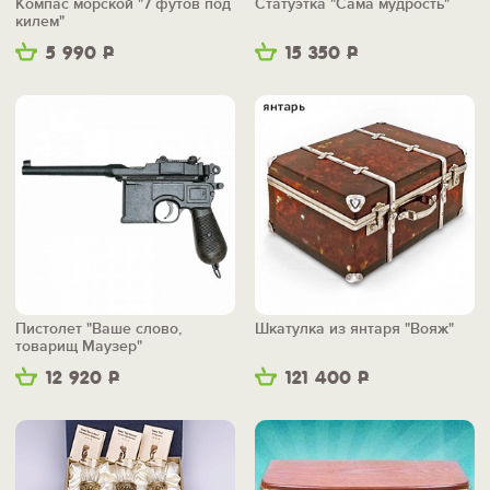
Компас морской "7 футов под
Статуэтка "Сама мудрость"
килем"
5 990
Р
15 350
Р
Пистолет "Ваше слово,
Шкатулка из янтаря "Вояж"
товарищ Маузер"
12 920
Р
121 400
Р