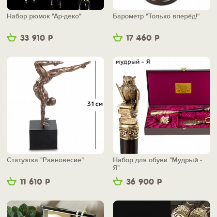
Набор рюмок "Ар-деко"
Барометр "Только вперёд!"
33 910
Р
17 460
Р
Статуэтка "Равновесие"
Набор для обуви "Мудрый -
Я"
11 610
Р
36 900
Р