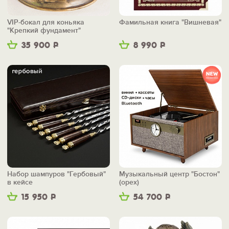
VIP-бокал для коньяка
Фамильная книга "Вишневая"
"Крепкий фундамент"
35 900
Р
8 990
Р
Набор шампуров "Гербовый"
Музыкальный центр "Бостон"
в кейсе
(орех)
15 950
Р
54 700
Р