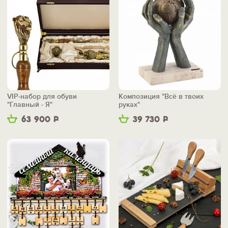
VIP-набор для обуви
Композиция "Всё в твоих
"Главный - Я"
руках"
63 900
Р
39 730
Р