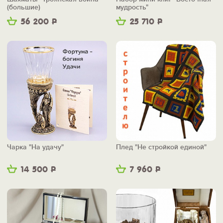
(большие)
мудрость"
56 200
Р
25 710
Р
Чарка "На удачу"
Плед "Не стройкой единой"
14 500
Р
7 960
Р