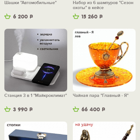
Шашки "Автомобильные"
Набор из 6 шампуров "Сезон
охоты" в кейсе
6 200
Р
15 260
Р
Станция 3 в 1 "Майкроклимат"
Чайная пара "Главный - Я"
3 990
Р
66 400
Р