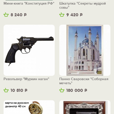
Мини-книга "Конституция РФ"
Шкатулка "Секреты мудрой
совы"
8 240
Р
9 420
Р
Револьвер "Муркин наган"
Панно Сваровски "Соборная
мечеть"
10 810
Р
180 000
Р