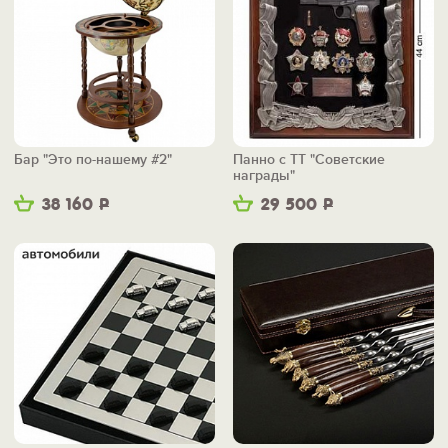
Бар "Это по-нашему #2"
Панно с ТТ "Советские
награды"
38 160
Р
29 500
Р