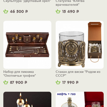
Скульптура "Двуглавый орел"
Статуэтка "Клятва
врачевателей"
46 500
Р
15 490
Р
Набор для пикника
Стакан для виски "Родом из
"Охотничьи трофеи"
СССР"
87 900
Р
17 990
Р