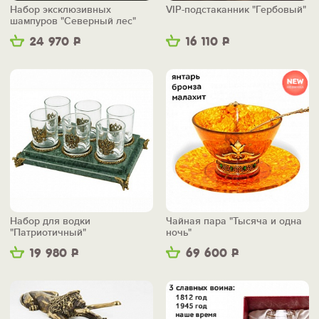
Набор эксклюзивных
VIP-подстаканник "Гербовый"
шампуров "Северный лес"
24 970
Р
16 110
Р
Набор для водки
Чайная пара "Тысяча и одна
"Патриотичный"
ночь"
19 980
Р
69 600
Р