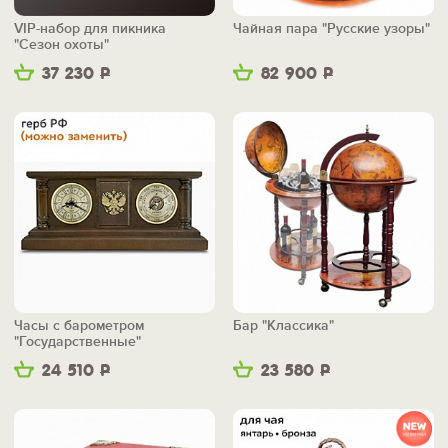
VIP-набор для пикника
Чайная пара "Русские узоры"
"Сезон охоты"
37 230
Р
82 900
Р
Часы с барометром
Бар "Классика"
"Государственные"
24 510
Р
23 580
Р