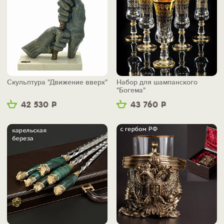
Скульптура "Движение вверх"
Набор для шампанского
"Богема"
42 530
Р
43 760
Р