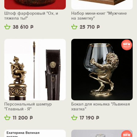
Штоф фарфоровый "Ох, и
Набор мини-книг "Мужчине
тяжела ты!"
на заметку"
38 610
Р
25 710
Р
Персональный шампур
Бокал для коньяка "Львиная
"Главный - Я"
хватка"
11 200
Р
17 190
Р