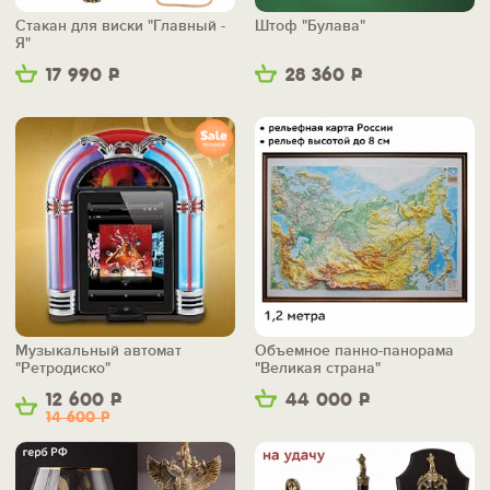
Стакан для виски "Главный -
Штоф "Булава"
Я"
17 990
Р
28 360
Р
Музыкальный автомат
Объемное панно-панорама
"Ретродиско"
"Великая страна"
12 600
Р
44 000
Р
14 600
Р