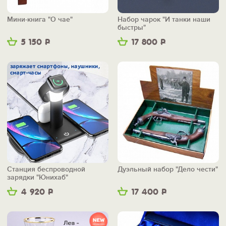
Мини-книга "О чае"
Набор чарок "И танки наши
быстры"
5 150
Р
17 800
Р
Станция беспроводной
Дуэльный набор "Дело чести"
зарядки "Юнихаб"
4 920
Р
17 400
Р