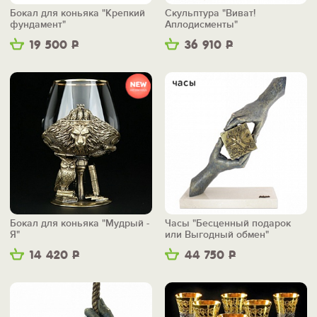
Бокал для коньяка "Крепкий
Скульптура "Виват!
фундамент"
Аплодисменты"
19 500
Р
36 910
Р
Бокал для коньяка "Мудрый -
Часы "Бесценный подарок
Я"
или Выгодный обмен"
14 420
Р
44 750
Р