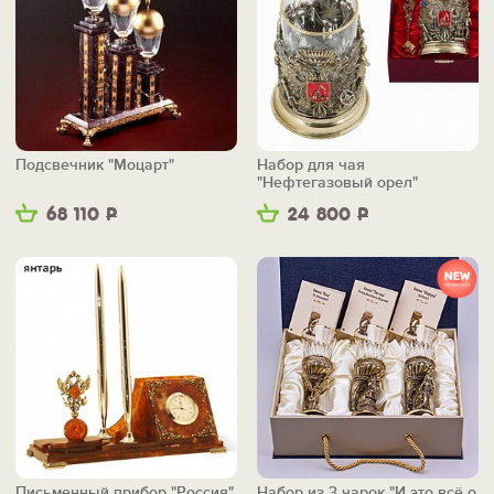
Подсвечник "Моцарт"
Набор для чая
"Нефтегазовый орел"
68 110
Р
24 800
Р
Письменный прибор "Россия"
Набор из 3 чарок "И это всё о