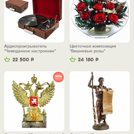
Аудиопроигрыватель
Цветочная композиция
"Чемоданное настроение"
"Вишневые розы"
22 500
Р
24 180
Р