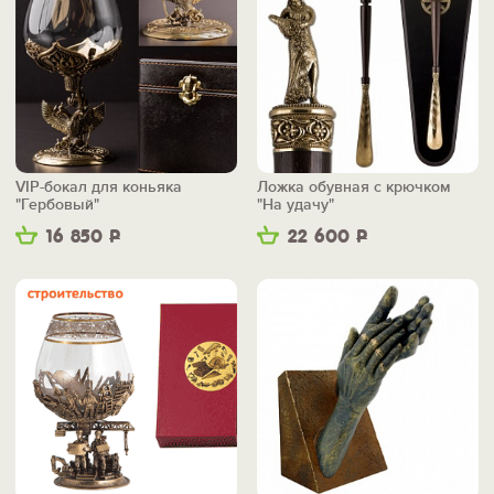
VIP-бокал для коньяка
Ложка обувная с крючком
"Гербовый"
"На удачу"
16 850
Р
22 600
Р