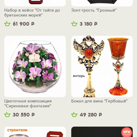
Набор в кейсе "От тайги до
Зонт-трость "Грозный"
британских морей"
61 900
Р
3 180
Р
Цветочная композиция
Бокал для вина "Гербовый"
"Сиреневая фантазия"
30 550
Р
49 280
Р