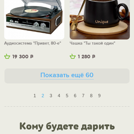
Аудиосистема "Привет, 80-е"
Чашка "Ты такой один"
19 300
Р
1 280
Р
Показать ещё 60
1
2
3
4
5
6
7
8
9
Кому будете дарить