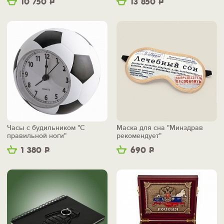
10 750
Р
13 850
Р
Часы с будильником "С
Маска для сна "Минздрав
правильной ноги"
рекомендует"
1 380
Р
690
Р