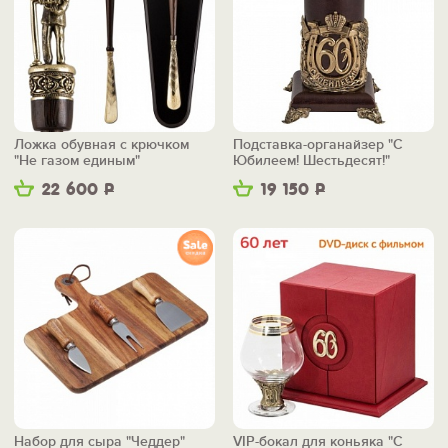
Ложка обувная с крючком
Подставка-органайзер "С
"Не газом единым"
Юбилеем! Шестьдесят!"
22 600
Р
19 150
Р
Набор для сыра "Чеддер"
VIP-бокал для коньяка "С