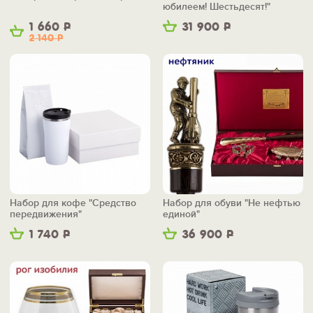
юбилеем! Шестьдесят!"
1 660
Р
31 900
Р
2 140
Р
Набор для кофе "Средство
Набор для обуви "Не нефтью
передвижения"
единой"
1 740
Р
36 900
Р