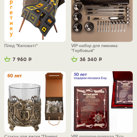
Плед "Киловатт"
VIP-набор для пикника
"Гербовый"
7 960
Р
36 340
Р
Стакан для виски "Привет,
VIP подарок-похвала "Его