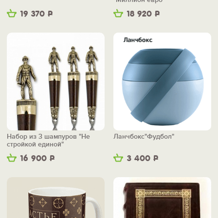
19 370
Р
18 920
Р
Набор из 3 шампуров "Не
Ланчбокс"Фудбол"
стройкой единой"
16 900
Р
3 400
Р