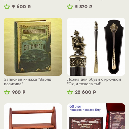
9 600
Р
5 370
Р
Записная книжка "Заряд
Ложка для обуви с крючком
позитива"
"Ох, и тяжела ты!"
980
Р
22 600
Р