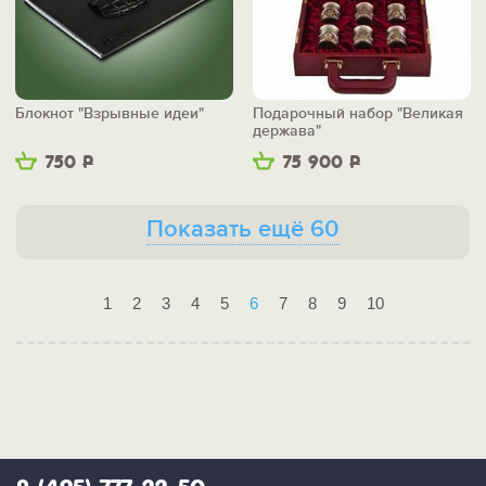
Блокнот "Взрывные идеи"
Подарочный набор "Великая
держава"
750
Р
75 900
Р
Показать ещё 60
1
2
3
4
5
6
7
8
9
10