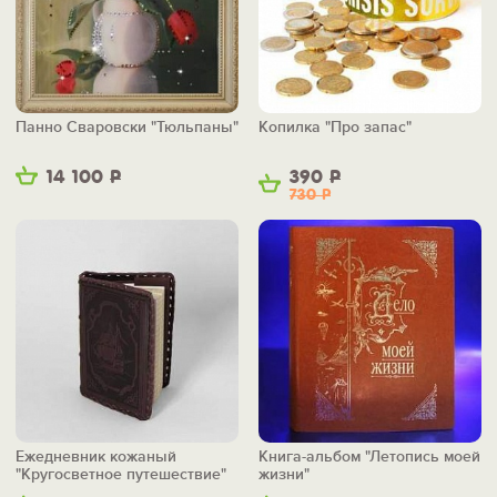
Панно Сваровски "Тюльпаны"
Копилка "Про запас"
14 100
Р
390
Р
730
Р
Ежедневник кожаный
Книга-альбом "Летопись моей
"Кругосветное путешествие"
жизни"