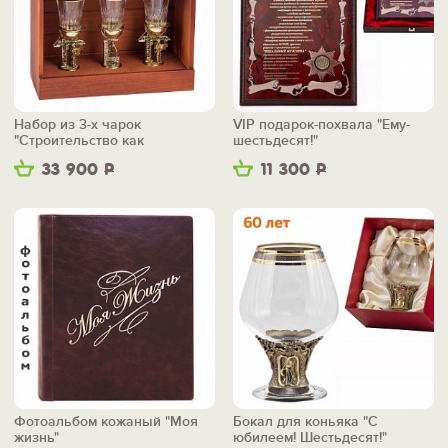
Набор из 3-х чарок
VIP подарок-похвала "Ему-
"Строительство как
шестьдесят!"
искусство" в ящике
33 900
Р
11 300
Р
Фотоальбом кожаный "Моя
Бокал для коньяка "С
жизнь"
юбилеем! Шестьдесят!"