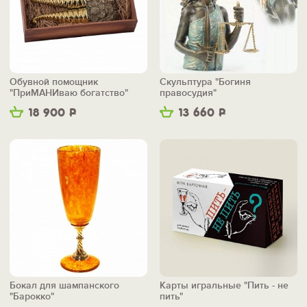
Обувной помощник
Скульптура "Богиня
"ПриМАНИваю богатство"
правосудия"
18 900
Р
13 660
Р
Бокал для шампанского
Карты игральные "Пить - не
"Барокко"
пить"