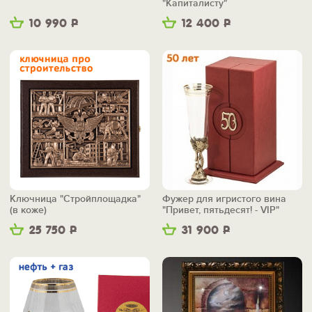
"Капиталисту"
10 990
Р
12 400
Р
Ключница "Стройплощадка"
Фужер для игристого вина
(в коже)
"Привет, пятьдесят! - VIP"
25 750
Р
31 900
Р