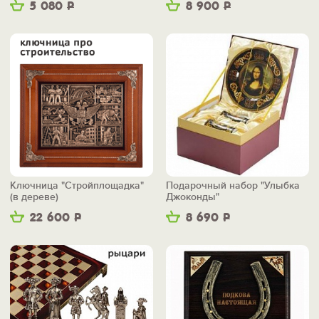
5 080
Р
8 900
Р
Ключница "Стройплощадка"
Подарочный набор "Улыбка
(в дереве)
Джоконды"
22 600
Р
8 690
Р