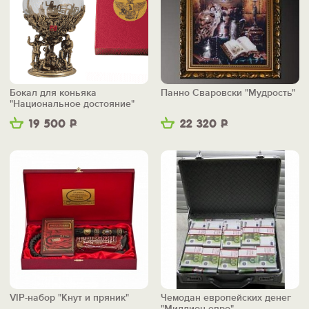
Бокал для коньяка
Панно Сваровски "Мудрость"
"Национальное достояние"
19 500
Р
22 320
Р
VIP-набор "Кнут и пряник"
Чемодан европейских денег
"Миллион евро"