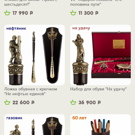
шестьдесят!"
половина пути"
17 990
Р
11 300
Р
Ложка обувная с крючком
Набор для обуви "На удачу"
"Не нефтью единой"
22 600
Р
36 900
Р