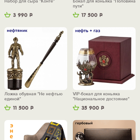
Набор для сыра "Конте"
Бокал для коньяка "Половина
пути"
3 990
Р
17 500
Р
Ложка обувная "Не нефтью
VIP-бокал для коньяка
единой"
"Национальное достояние"
11 500
Р
35 900
Р