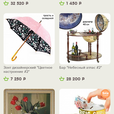
32 520
Р
1 450
Р
Зонт дизайнерский "Цветное
Бар "Небесный атлас #2"
настроение #2"
7 250
Р
28 200
Р