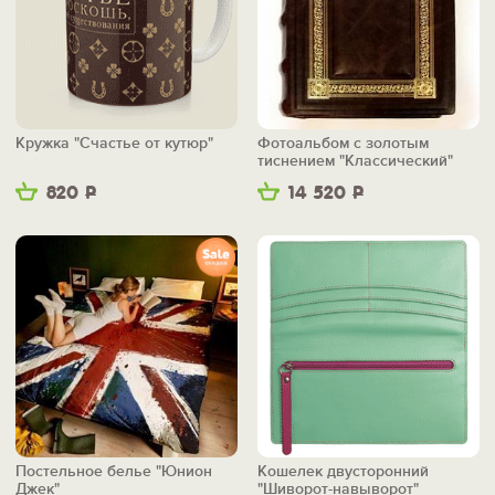
Кружка "Счастье от кутюр"
Фотоальбом с золотым
тиснением "Классический"
820
Р
14 520
Р
Постельное белье "Юнион
Кошелек двусторонний
Джек"
"Шиворот-навыворот"