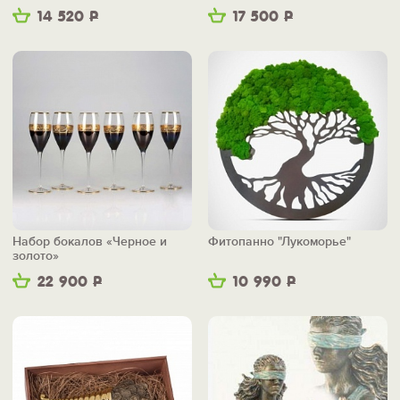
14 520
Р
17 500
Р
Набор бокалов «Черное и
Фитопанно "Лукоморье"
золото»
22 900
Р
10 990
Р