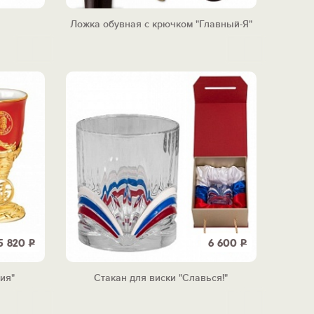
Ложка обувная с крючком "Главный-Я"
5 820
Р
6 600
Р
ия"
Стакан для виски "Славься!"