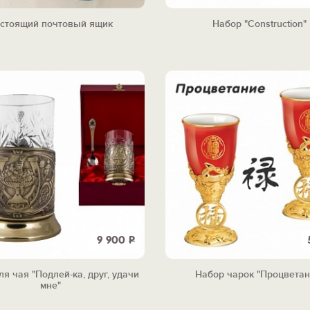
стоящий почтовый ящик
Набор "Construction"
9 900
Р
я чая "Подлей-ка, друг, удачи
Набор чарок "Процветан
мне"