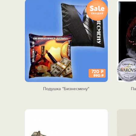
720
Р
990
Р
Подушка "Бизнесмену"
Па