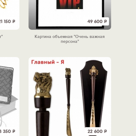
21 150
Р
49 600
Р
т"
Картина объемная "Очень важная
персона"
3 350
Р
22 600
Р