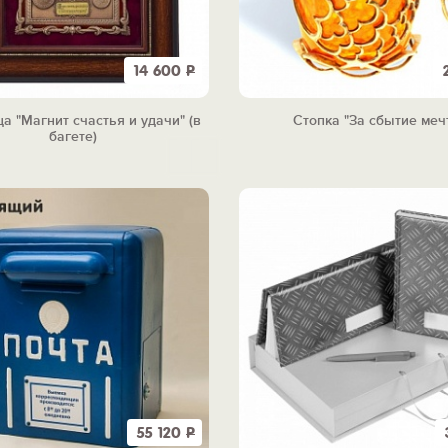
14 600
Р
а "Магнит счастья и удачи" (в
Стопка "За сбытие меч
багете)
55 120
Р