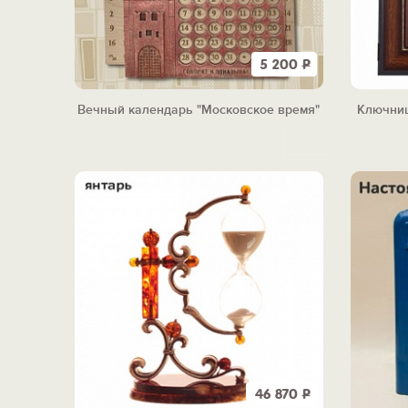
5 200
Р
Вечный календарь "Московское время"
Ключниц
46 870
Р