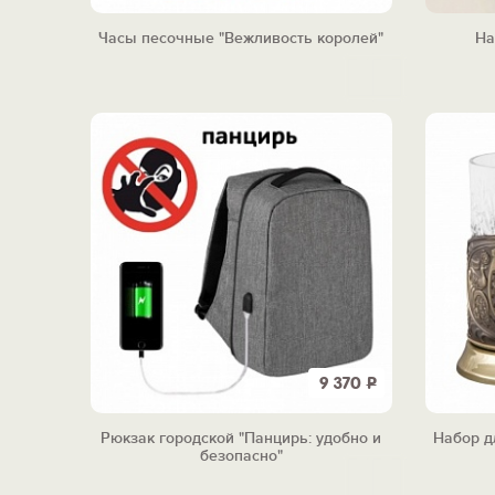
Часы песочные "Вежливость королей"
На
9 370
Р
Рюкзак городской "Панцирь: удобно и
Набор дл
безопасно"