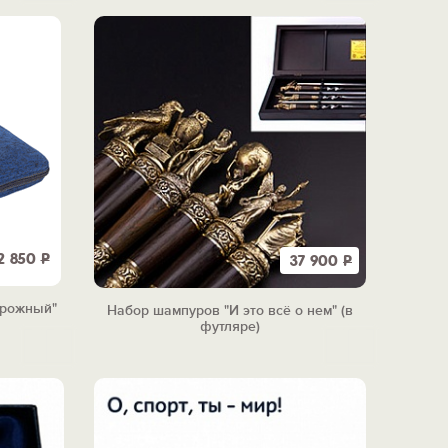
2 850
Р
37 900
Р
орожный"
Набор шампуров "И это всё о нем" (в
футляре)