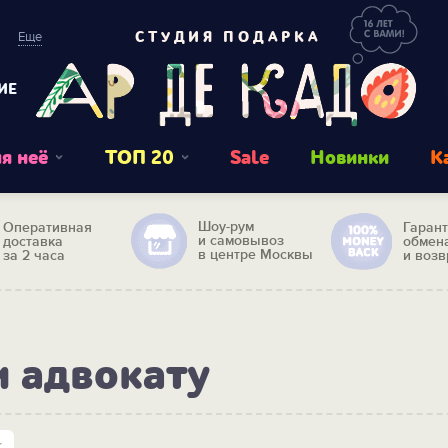
Еще
СТУДИЯ ПОДАРКА
ИЕ
я неё
ТОП 20
Sale
Новинки
К
Шоу-рум
Оперативная
Гаран
и самовывоз
доставка
обмен
в центре Москвы
за 2 часа
и возв
и адвокату