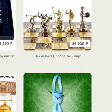
8 290
Р
39 900
Р
ружится"
Шахматы "О, спорт, ты - мир"