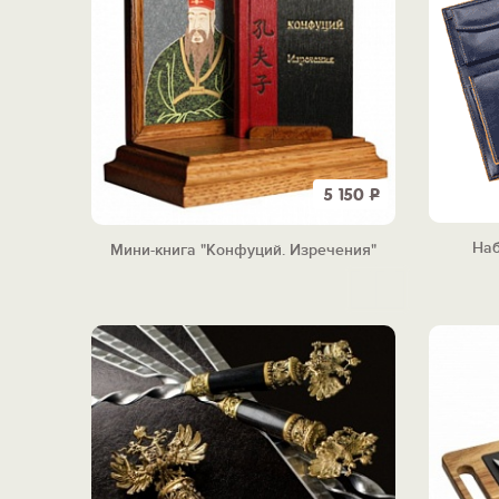
5 150
Р
Наб
Мини-книга "Конфуций. Изречения"