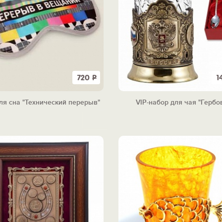
720
Р
1
ля сна "Технический перерыв"
VIP-набор для чая "Гербо