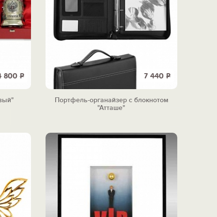
4 800
Р
7 440
Р
вый"
Портфель-органайзер с блокнотом
"Атташе"