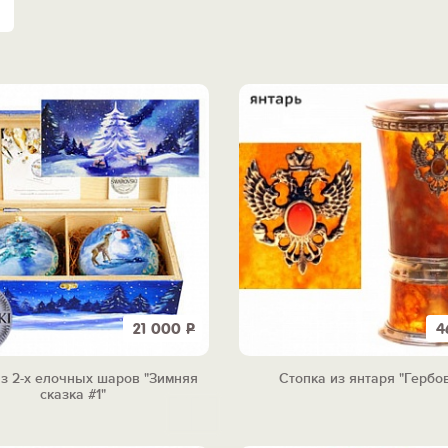
21 000
Р
4
з 2-х елочных шаров "Зимняя
Стопка из янтаря "Гербо
сказка #1"