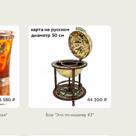
6 580
Р
44 200
Р
вая"
Бар "Это по-нашему #3"