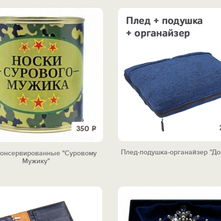
350
Р
Плед-подушка-органайзер "Д
консервированные "Суровому
Мужику"