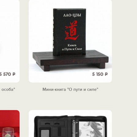
5 570
Р
5 150
Р
 особа"
Мини-книга "О пути и силе"