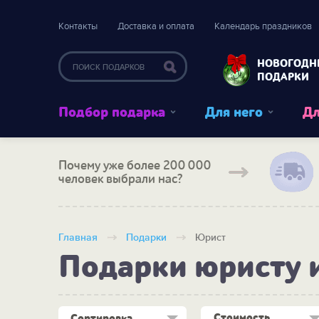
Контакты
Доставка и оплата
Календарь праздников
НОВОГОДН
ПОДАРКИ
Подбор подарка
Для него
Дл
Почему уже более 200 000
человек выбрали нас?
Главная
Подарки
Юрист
Подарки юристу 
Стоимость
Сортировка