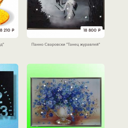
8 210
Р
18 800
Р
д"
Панно Сваровски "Танец журавлей"