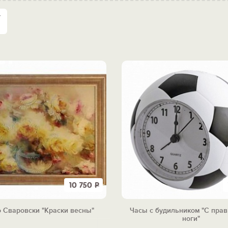
10 750
Р
 Сваровски "Краски весны"
Часы с будильником "С пра
ноги"