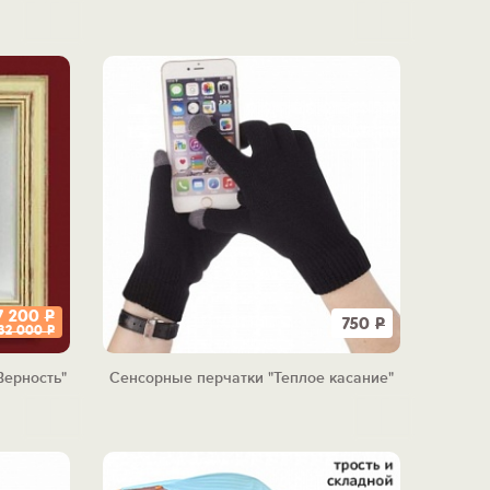
7 200
Р
750
Р
32 000
Р
Верность"
Сенсорные перчатки "Теплое касание"