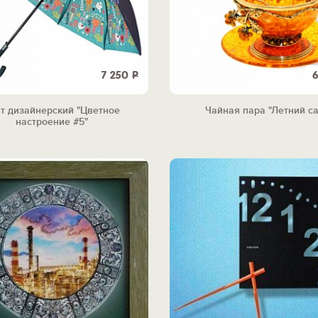
7 250
Р
6
т дизайнерский "Цветное
Чайная пара "Летний са
настроение #5"