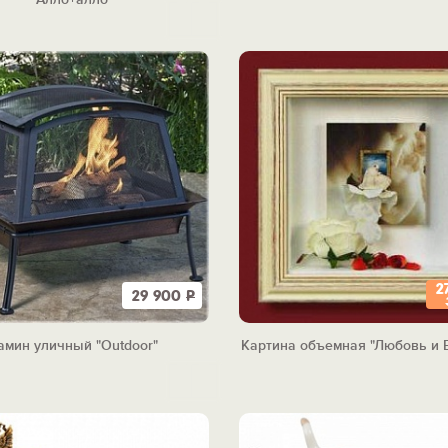
2
29 900
Р
амин уличный "Outdoor"
Картина объемная "Любовь и 