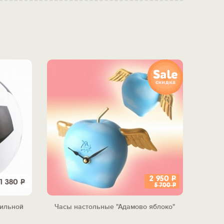
2 950
Р
1 380
Р
5 700
Р
вильной
Часы настольные "Адамово яблоко"