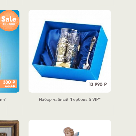
380
Р
13 990
Р
660
Р
ня"
Набор чайный "Гербовый VIP"