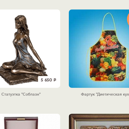
5 650
Р
Статуэтка "Соблазн"
Фартук "Диетическая кух