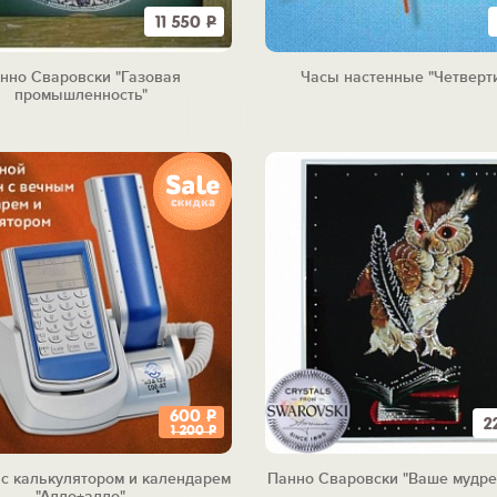
11 550
Р
нно Сваровски "Газовая
Часы настенные "Четверт
промышленность"
600
Р
2
1 200
Р
с калькулятором и календарем
Панно Сваровски "Ваше мудре
"Алло+алло"