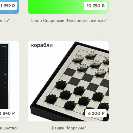
1 999
Р
10 750
Р
инка"
Панно Сваровски "Весенние васильки"
2 840
Р
6 200
Р
йшество"
Шашки "Морские"