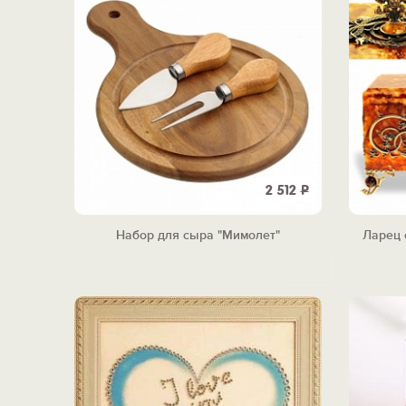
2 512
Р
Набор для сыра "Мимолет"
Ларец 