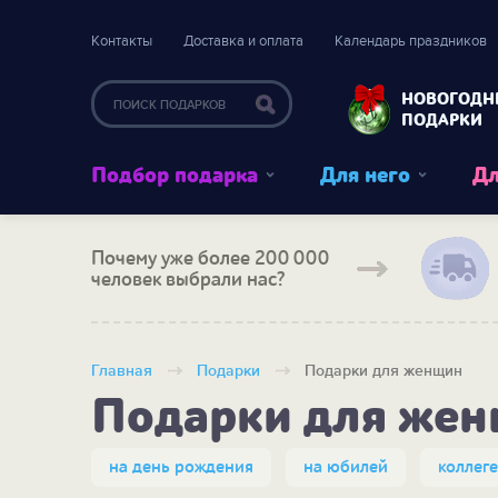
Контакты
Доставка и оплата
Календарь праздников
НОВОГОДН
ПОДАРКИ
Подбор подарка
Для него
Дл
Почему уже более 200 000
человек выбрали нас?
Главная
Подарки
Подарки для женщин
Подарки для же
на день рождения
на юбилей
коллеге