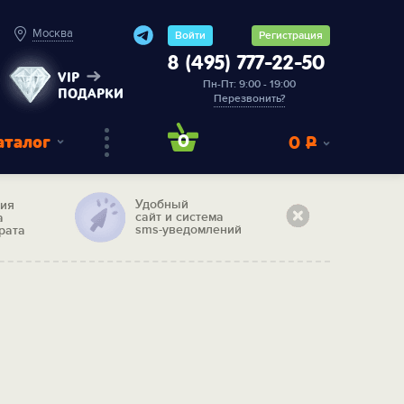
Москва
Войти
Регистрация
8 (495) 777-22-50
VIP
Пн-Пт: 9:00 - 19:00
ПОДАРКИ
Перезвонить?
аталог
0
0
Р
Удобный
тия
сайт и система
а
sms-уведомлений
рата