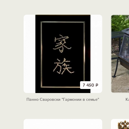
7 450
Р
Панно Сваровски "Гармонии в семье"
К