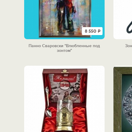
8 550
Р
Панно Сваровски "Влюбленные под
Зон
зонтом"