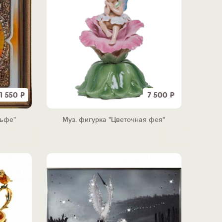
11 550
Р
7 500
Р
льфе"
Муз. фигурка "Цветочная фея"