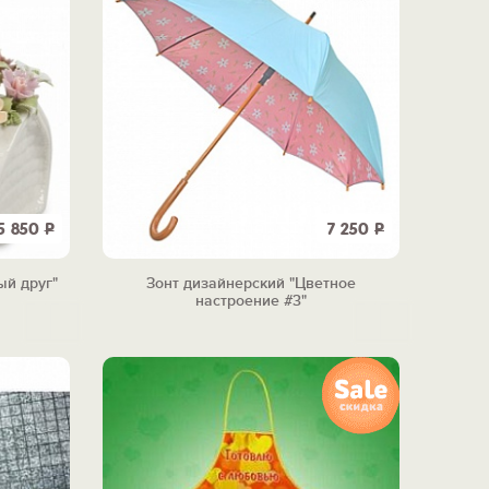
5 850
Р
7 250
Р
ый друг"
Зонт дизайнерский "Цветное
настроение #3"