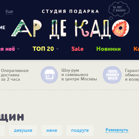
Еще
СТУДИЯ ПОДАРКА
ИЕ
я неё
ТОП 20
Sale
Новинки
К
Шоу-рум
Оперативная
Гаран
и самовывоз
доставка
обмен
в центре Москвы
за 2 часа
и возв
нщин
Развернуть
девушке
жене
подруге