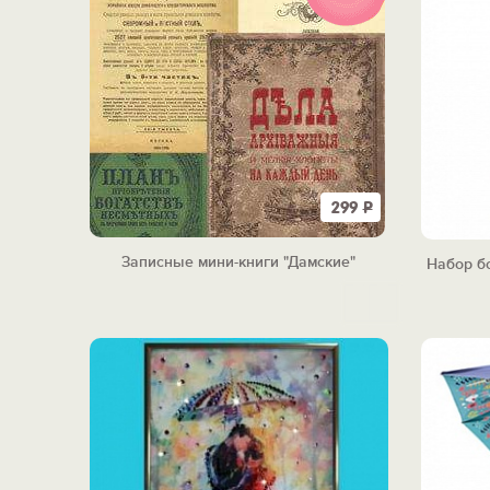
299
Р
Записные мини-книги "Дамские"
Набор б