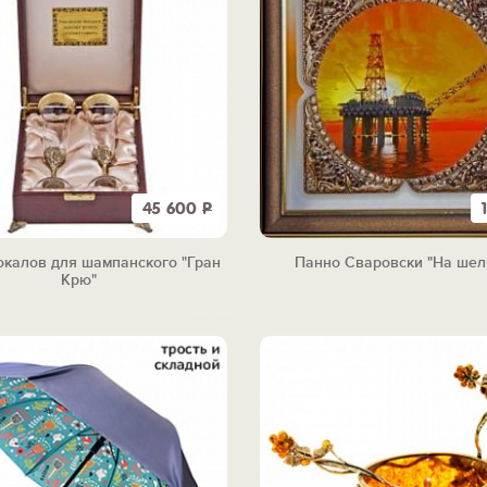
45 600
Р
окалов для шампанского "Гран
Панно Сваровски "На ше
Крю"