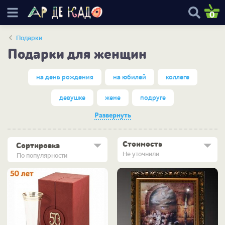
0
Подарки
Подарки для женщин
на день рождения
на юбилей
коллеге
девушке
жене
подруге
Развернуть
Стоимость
Сортировка
Не уточнили
По популярности