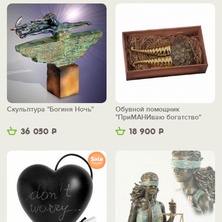
Скульптура "Богиня Ночь"
Обувной помощник
"ПриМАНИваю богатство"
36 050
Р
18 900
Р