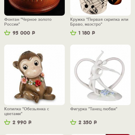
Фонтан "Черное золото
Кружка "Первая скрипка или
России"
Браво, маэстро"
95 000
Р
1 180
Р
Копилка "Обезьянка с
Фигурка "Танец любви"
цветами"
2 990
Р
2 350
Р