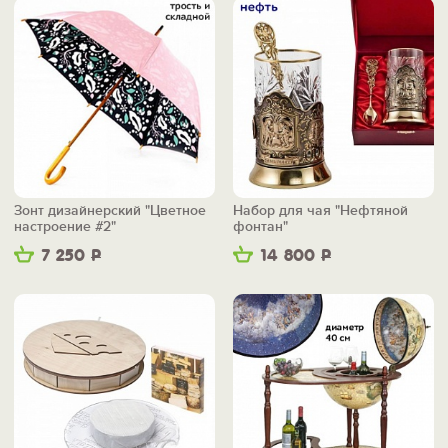
Зонт дизайнерский "Цветное
Набор для чая "Нефтяной
настроение #2"
фонтан"
7 250
Р
14 800
Р