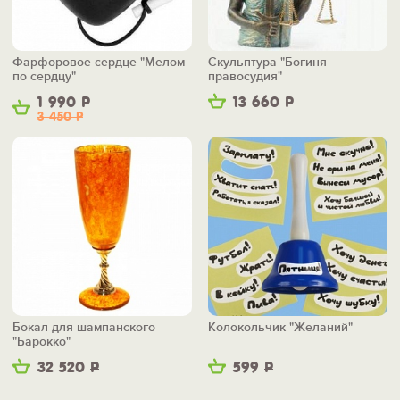
Фарфоровое сердце "Мелом
Скульптура "Богиня
по сердцу"
правосудия"
1 990
Р
13 660
Р
3 450
Р
Бокал для шампанского
Колокольчик "Желаний"
"Барокко"
32 520
Р
599
Р