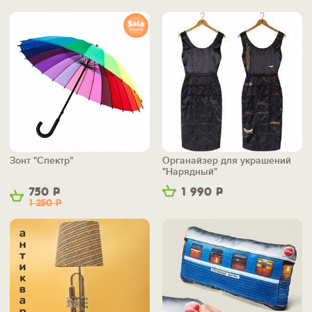
Зонт "Спектр"
Органайзер для украшений
"Нарядный"
750
Р
1 990
Р
1 250
Р