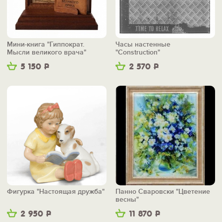
Мини-книга "Гиппократ.
Часы настенные
Мысли великого врача"
"Construction"
5 150
Р
2 570
Р
Фигурка "Настоящая дружба"
Панно Сваровски "Цветение
весны"
2 950
Р
11 870
Р