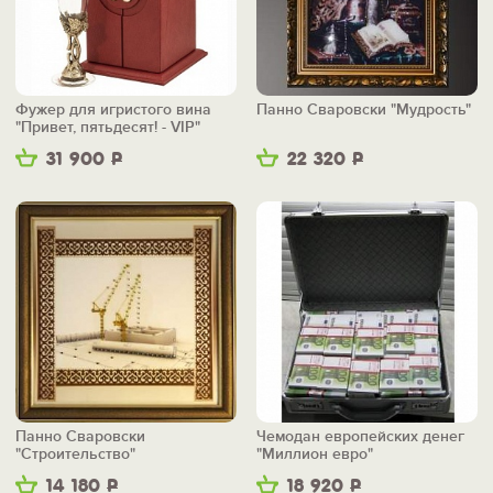
Фужер для игристого вина
Панно Сваровски "Мудрость"
"Привет, пятьдесят! - VIP"
31 900
Р
22 320
Р
Панно Сваровски
Чемодан европейских денег
"Строительство"
"Миллион евро"
14 180
Р
18 920
Р