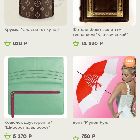
Кружка "Счастье от кутюр"
Фотоальбом с золотым
тиснением "Классический"
820
Р
14 520
Р
Кошелек двусторонний
Зонт "Мулен Руж"
"Шиворот-навыворот"
5 370
Р
750
Р