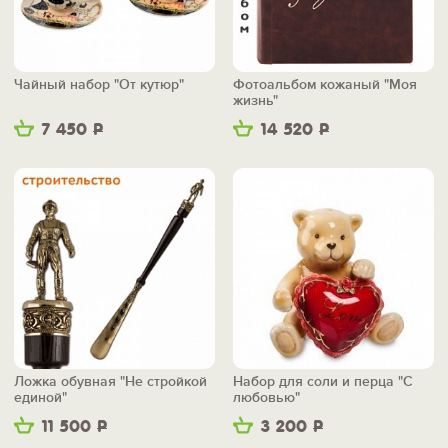
Чайный набор "От кутюр"
Фотоальбом кожаный "Моя
жизнь"
7 450
Р
14 520
Р
Ложка обувная "Не стройкой
Набор для соли и перца "С
единой"
любовью"
11 500
Р
3 200
Р