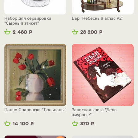
Набор для сервировки
Бар "Небесный атлас #2"
"Сырный этикет"
2 480
Р
28 200
Р
Панно Сваровски "Тюльпаны"
Записная книга "Дела
амурные"
14 100
Р
370
Р