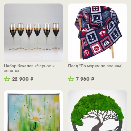
Набор бокалов «Черное и
Плед "По морям по волнам"
золото»
22 900
Р
7 960
Р