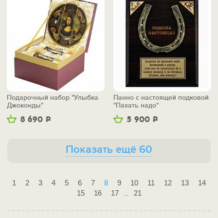
Подарочный набор "Улыбка
Панно с настоящей подковой
Джоконды"
"Пахать надо"
8 690
Р
5 900
Р
Показать ещё 60
1
2
3
4
5
6
7
8
9
10
11
12
13
14
15
16
17
21
...