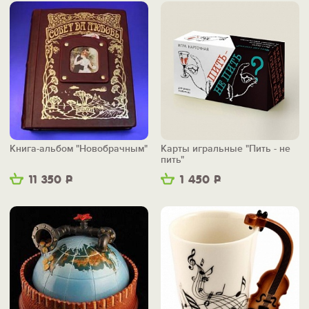
Книга-альбом "Новобрачным"
Карты игральные "Пить - не
пить"
11 350
Р
1 450
Р