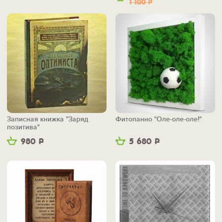
1 100
Р
Записная книжка "Заряд
Фитопанно "Оле-оле-оле!"
позитива"
980
Р
5 680
Р