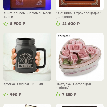
Книга-альбом "Летопись моей
Ключница "Стройплощадка"
жизни"
(в дереве)
8 900
Р
22 600
Р
Кружка "Original", 400 мл
Шкатулка "Настоящая
любовь"
990
Р
7 350
Р