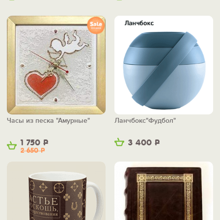
Часы из песка "Амурные"
Ланчбокс"Фудбол"
1 750
Р
3 400
Р
2 650
Р