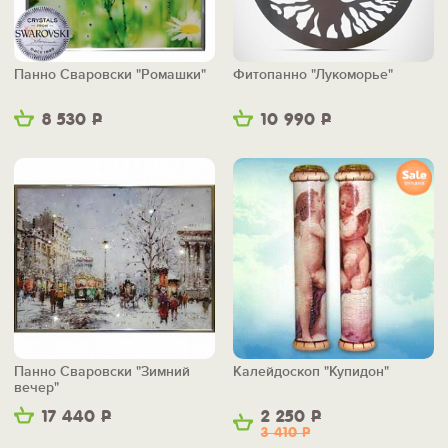
Панно Сваровски "Ромашки"
Фитопанно "Лукоморье"
8 530
Р
10 990
Р
Панно Сваровски "Зимний
Калейдоскоп "Купидон"
вечер"
17 440
Р
2 250
Р
3 410
Р