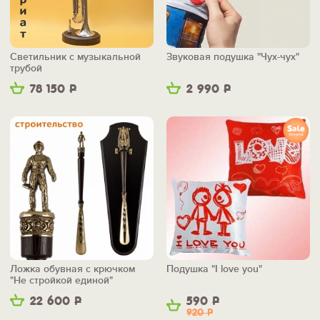
Светильник с музыкальной
Звуковая подушка "Чух-чух"
трубой
78 150
Р
2 990
Р
Ложка обувная с крючком
Подушка "I love you"
"Не стройкой единой"
22 600
Р
590
Р
920
Р