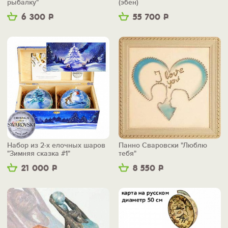
рыбалку"
(эбен)
6 300
Р
55 700
Р
Набор из 2-х елочных шаров
Панно Сваровски "Люблю
"Зимняя сказка #1"
тебя"
21 000
Р
8 550
Р