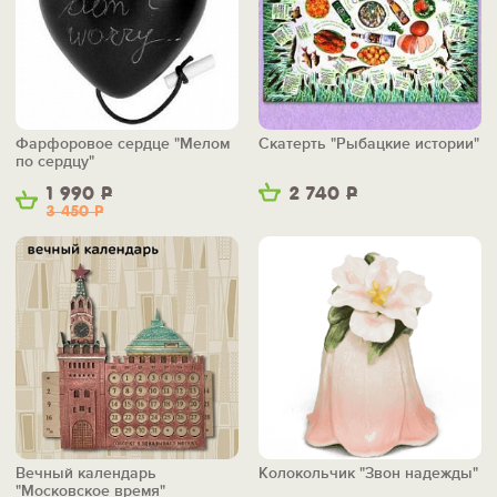
Фарфоровое сердце "Мелом
Скатерть "Рыбацкие истории"
по сердцу"
1 990
Р
2 740
Р
3 450
Р
Вечный календарь
Колокольчик "Звон надежды"
"Московское время"