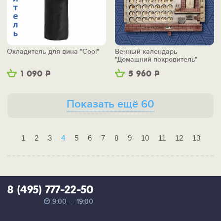
Охладитель для вина "Cool"
Вечный календарь
"Домашний покровитель"
1 090
Р
5 960
Р
Показать ещё 60
1
2
3
4
5
6
7
8
9
10
11
12
13
8 (495) 777-22-50
9:00 — 19:00