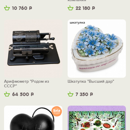
10 760
Р
22 180
Р
Арифмометр "Родом из
Шкатулка "Высший дар"
СССР"
64 500
Р
7 350
Р