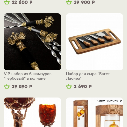
22 600
Р
39 900
Р
VIP-набор из 6 шампуров
Набор для сыра "Багет
"Гербовый" в колчане
Лаонез"
29 890
Р
2 690
Р