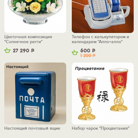
Цветочная композиция
Телефон с калькулятором и
"Солнечное регги"
календарем "Алло+алло"
27 290
Р
600
Р
1 200
Р
Настоящий почтовый ящик
Набор чарок "Процветания"