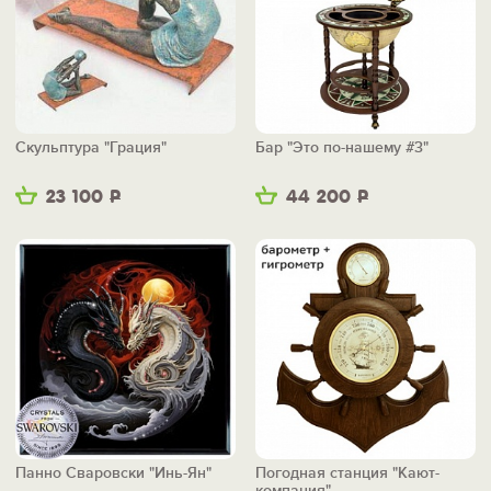
Скульптура "Грация"
Бар "Это по-нашему #3"
23 100
Р
44 200
Р
Панно Сваровски "Инь-Ян"
Погодная станция "Кают-
компания"