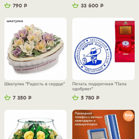
790
Р
33 600
Р
Шкатулка "Радость в сердце"
Печать подарочная "Папа
одобряет"
7 350
Р
5 780
Р