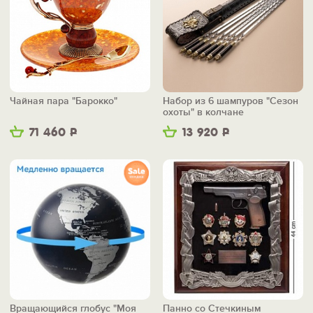
Чайная пара "Барокко"
Набор из 6 шампуров "Сезон
охоты" в колчане
71 460
Р
13 920
Р
Вращающийся глобус "Моя
Панно со Стечкиным