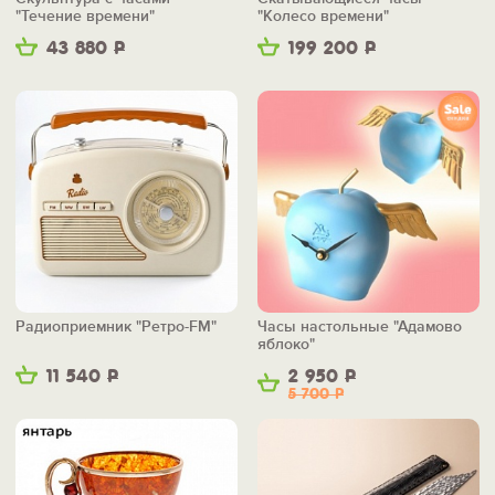
"Течение времени"
"Колесо времени"
43 880
Р
199 200
Р
Радиоприемник "Ретро-FM"
Часы настольные "Адамово
яблоко"
11 540
Р
2 950
Р
5 700
Р