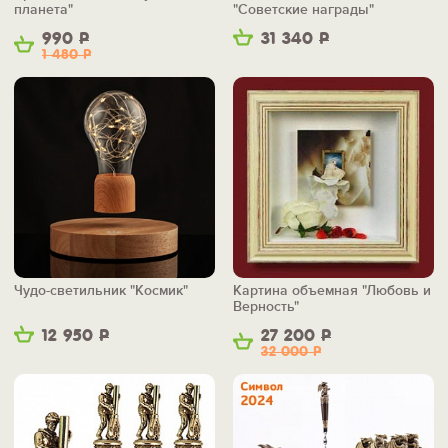
планета"
"Советские награды"
990
Р
31 340
Р
1 480
Р
Чудо-светильник "Космик"
Картина объемная "Любовь и
Верность"
12 950
Р
27 200
Р
32 000
Р