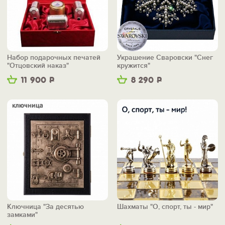
Набор подарочных печатей
Украшение Сваровски "Снег
"Отцовский наказ"
кружится"
11 900
Р
8 290
Р
Ключница "За десятью
Шахматы "О, спорт, ты - мир"
замками"