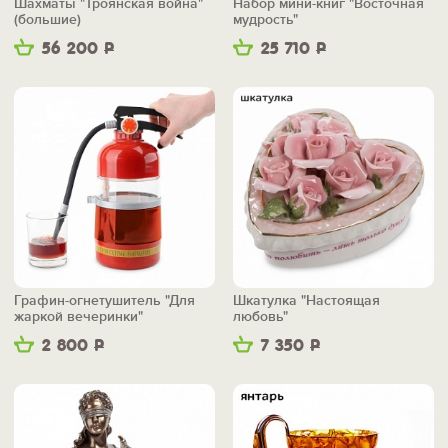
Шахматы "Троянская война"
Набор мини-книг "Восточная
(большие)
мудрость"
56 200
Р
25 710
Р
Графин-огнетушитель "Для
Шкатулка "Настоящая
жаркой вечеринки"
любовь"
2 800
Р
7 350
Р