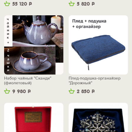
55 120
Р
5 820
Р
Набор чайный "Сканди"
Плед-подушка-органайзер
(фиолетовый)
"Дорожный"
9 980
Р
2 850
Р