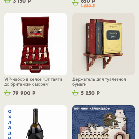
3 150
Р
850
Р
1 250
Р
VIP-набор в кейсе "От тайги
Держатель для туалетной
до британских морей"
бумаги
79 900
Р
5 250
Р