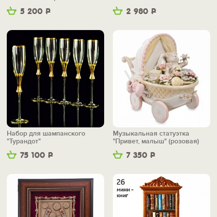
5 200
Р
2 980
Р
Набор для шампанского
Музыкальная статуэтка
"Турандот"
"Привет, малыш" (розовая)
75 100
Р
7 350
Р