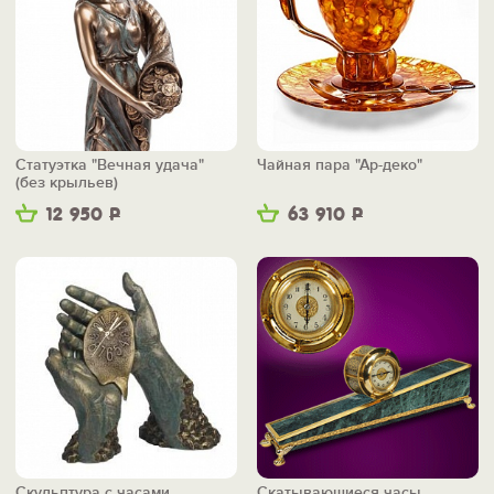
Статуэтка "Вечная удача"
Чайная пара "Ар-деко"
(без крыльев)
12 950
Р
63 910
Р
Скульптура с часами
Скатывающиеся часы