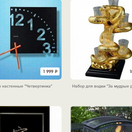
1 999
Р
 настенные "Четвертинка"
Набор для водки "За мудрые 