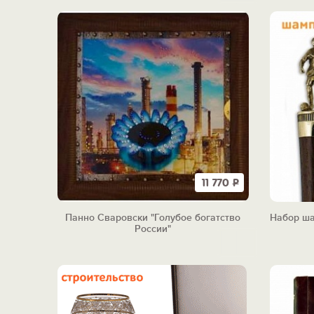
11 770
Р
Панно Сваровски "Голубое богатство
Набор ша
России"