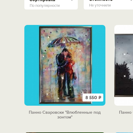
Не уточнили
По популярности
8 550
Р
Панно Сваровски "Влюбленные под
Панно 
зонтом"