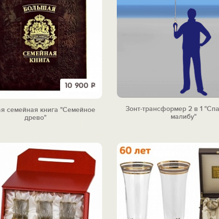
10 900
Р
Зонт-трансформер 2 в 1 "Сп
я семейная книга "Семейное
малибу"
древо"