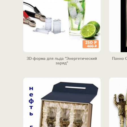
250
Р
400
Р
3D-форма для льда "Энергетический
Панно С
заряд"