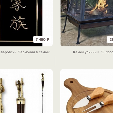
7 450
Р
2
варовски "Гармонии в семье"
Камин уличный "Outdoo