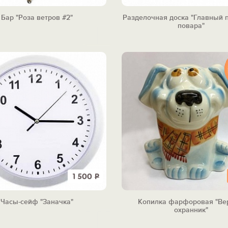
Бар "Роза ветров #2"
Разделочная доска "Главный 
повара"
1 500
Р
Часы-сейф "Заначка"
Копилка фарфоровая "Ве
охранник"