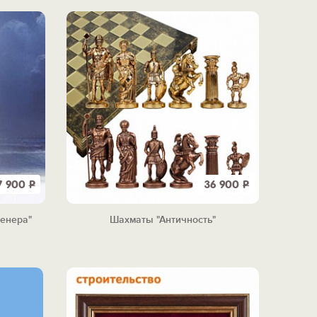
7 900
Р
36 900
Р
енера"
Шахматы "Античность"