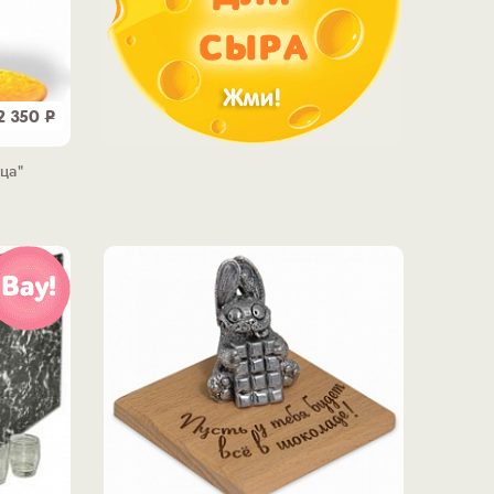
2 350
Р
ца"