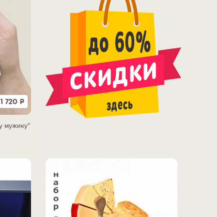
1 720
Р
у мужику"