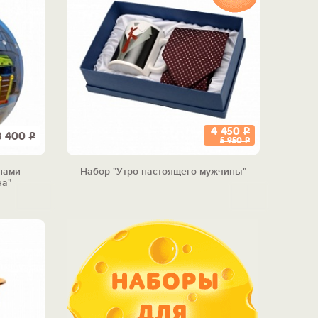
4 450
Р
8 400
Р
5 950
Р
лами
Набор "Утро настоящего мужчины"
на"