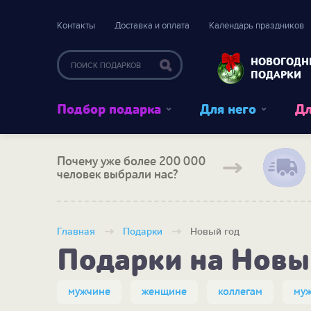
Контакты
Доставка и оплата
Календарь праздников
НОВОГОДН
ПОДАРКИ
Подбор подарка
Для него
Дл
Почему уже более 200 000
человек выбрали нас?
Главная
Подарки
Новый год
Подарки на Новы
мужчине
женщине
коллегам
му