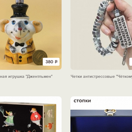
380
Р
ная игрушка "Джентльмен"
Четки антистрессовые "Чётком