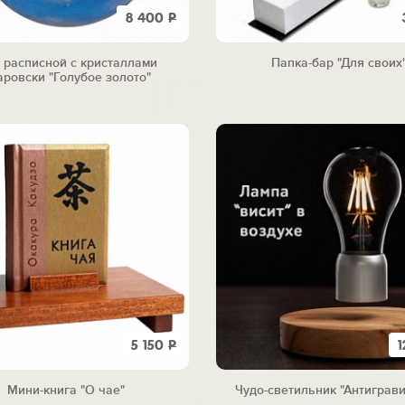
8 400
Р
 расписной с кристаллами
Папка-бар "Для своих
аровски "Голубое золото"
5 150
Р
1
Мини-книга "О чае"
Чудо-светильник "Антиграви