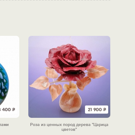
8 400
Р
21 900
Р
лами
Роза из ценных пород дерева "Царица
цветов"