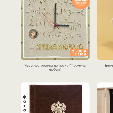
2 500
Р
3 830
Р
Часы-фоторамка из песка "Формула
Ёлоч
любви"