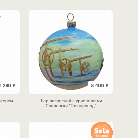
1 280
Р
8 400
Р
атором
Шар расписной с кристаллами
Сваровски "Газопровод"