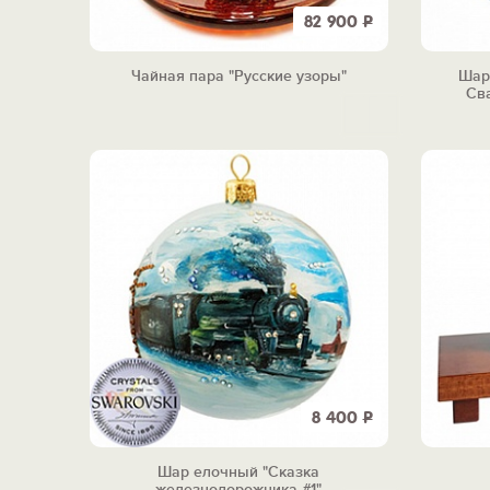
82 900
Р
Чайная пара "Русские узоры"
Шар
Св
8 400
Р
Шар елочный "Сказка
железнодорожника #1"