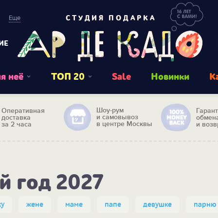
Еще
СТУДИЯ ПОДАРКА
ИЕ
я неё
ТОП 20
Sale
Новинки
К
Шоу-рум
Оперативная
Гаран
и самовывоз
доставка
обмен
в центре Москвы
за 2 часа
и возв
й год 2027
жу
жене
маме
папе
девушке
парню