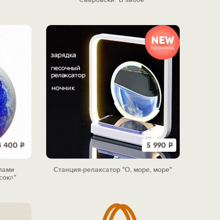
8 400
Р
5 990
Р
лами
Станция-релаксатор "О, море, море"
сока"