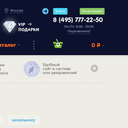
Москва
Войти
Регистрация
8 (495) 777-22-50
VIP
Пн-Пт: 9:00 - 19:00
ПОДАРКИ
Перезвонить?
аталог
0
0
Р
Удобный
тия
сайт и система
а
sms-уведомлений
рата
начальнику