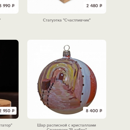
3 990
Р
2 480
Р
"
Статуэтка "Счастливчик"
2 950
Р
8 400
Р
татор"
Шар расписной с кристаллами
Сваровски "В забое"