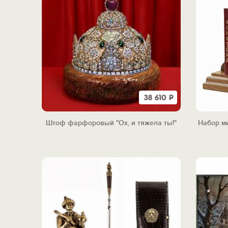
38 610
Р
Штоф фарфоровый "Ох, и тяжела ты!"
Набор ми