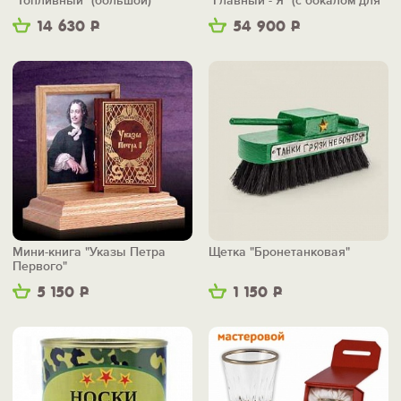
"Топливный" (большой)
"Главный - Я" (с бокалом для
коньяка)
14 630
Р
54 900
Р
Мини-книга "Указы Петра
Щетка "Бронетанковая"
Первого"
5 150
Р
1 150
Р