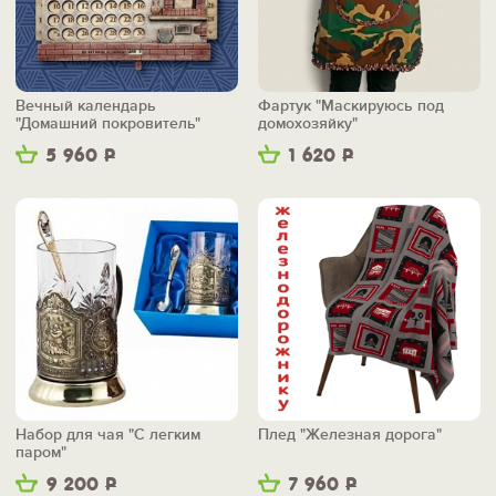
Вечный календарь
Фартук "Маскируюсь под
"Домашний покровитель"
домохозяйку"
5 960
Р
1 620
Р
Набор для чая "С легким
Плед "Железная дорога"
паром"
9 200
Р
7 960
Р