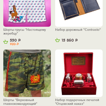
Шорты-трусы "Настоящему
Набор дорожный ''Contrasto''
жеребцу"
550
Р
15 860
Р
920
Р
Шорты "Верховный
Набор подарочных печатей
главнокомандующий"
"Отцовский наказ"