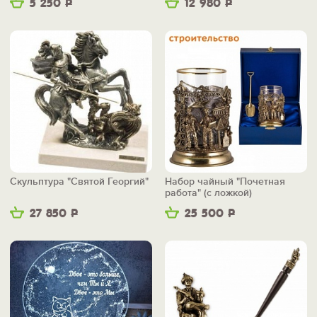
5 250
Р
12 980
Р
Скульптура "Святой Георгий"
Набор чайный "Почетная
работа" (с ложкой)
27 850
Р
25 500
Р