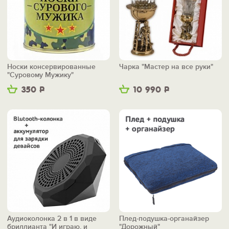
Носки консервированные
Чарка "Мастер на все руки"
"Суровому Мужику"
350
Р
10 990
Р
Аудиоколонка 2 в 1 в виде
Плед-подушка-органайзер
бриллианта "И играю, и
"Дорожный"