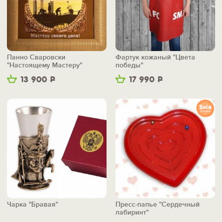
Панно Сваровски
Фартук кожаный "Цвета
"Настоящему Мастеру"
победы"
13 900
Р
17 990
Р
Чарка "Бравая"
Пресс-папье "Сердечный
лабиринт"