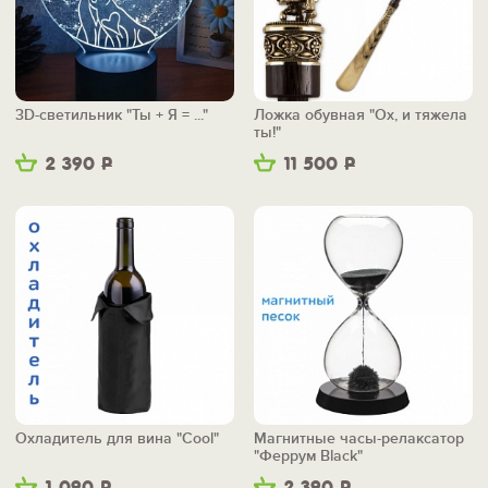
3D-светильник "Ты + Я = ..."
Ложка обувная "Ох, и тяжела
ты!"
2 390
Р
11 500
Р
Охладитель для вина "Cool"
Магнитные часы-релаксатор
"Феррум Black"