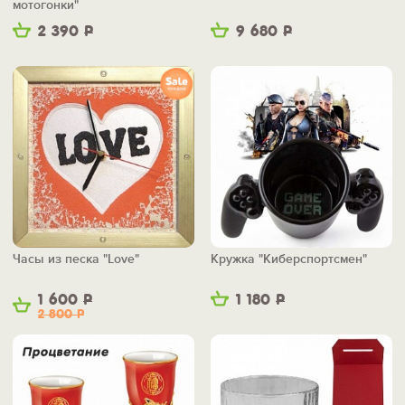
мотогонки"
2 390
Р
9 680
Р
Часы из песка "Love"
Кружка "Киберспортсмен"
1 600
Р
1 180
Р
2 800
Р