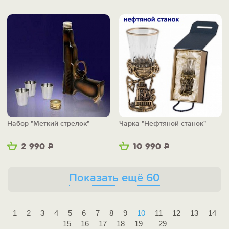
Набор "Меткий стрелок"
Чарка "Нефтяной станок"
2 990
Р
10 990
Р
Показать ещё 60
1
2
3
4
5
6
7
8
9
10
11
12
13
14
15
16
17
18
19
29
...