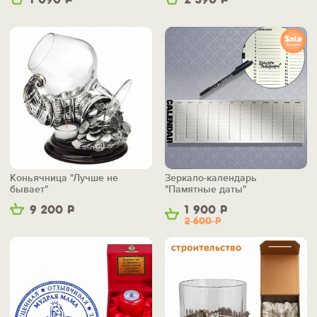
1 090
Р
2 390
Р
Коньячница "Лучше не
Зеркало-календарь
бывает"
"Памятные даты"
9 200
Р
1 900
Р
2 600
Р