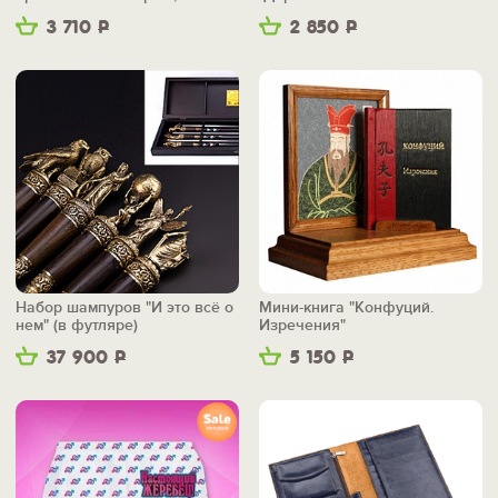
заряжаю"
3 710
Р
2 850
Р
Набор шампуров "И это всё о
Мини-книга "Конфуций.
нем" (в футляре)
Изречения"
37 900
Р
5 150
Р