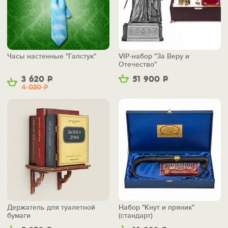
Часы настенные "Галстук"
VIP-набор "За Веру и
Отечество"
3 620
Р
51 900
Р
4 020
Р
Держатель для туалетной
Набор "Кнут и пряник"
бумаги
(стандарт)