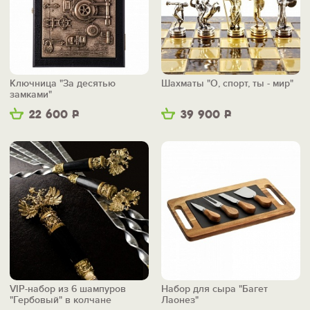
Ключница "За десятью
Шахматы "О, спорт, ты - мир"
замками"
22 600
Р
39 900
Р
VIP-набор из 6 шампуров
Набор для сыра "Багет
"Гербовый" в колчане
Лаонез"