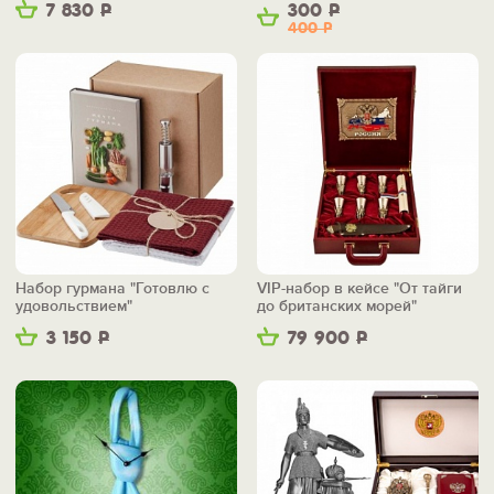
7 830
Р
300
Р
400
Р
Набор гурмана "Готовлю с
VIP-набор в кейсе "От тайги
удовольствием"
до британских морей"
3 150
Р
79 900
Р