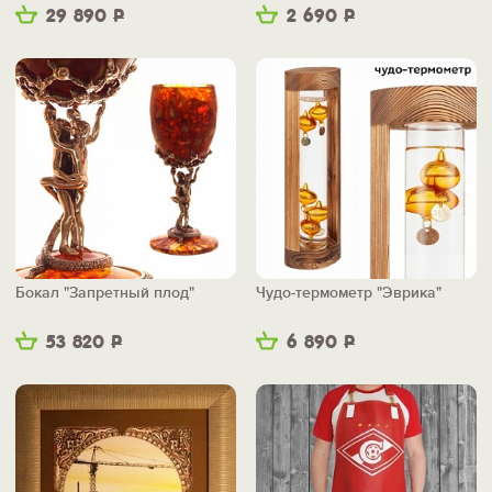
29 890
Р
2 690
Р
Бокал "Запретный плод"
Чудо-термометр "Эврика"
53 820
Р
6 890
Р