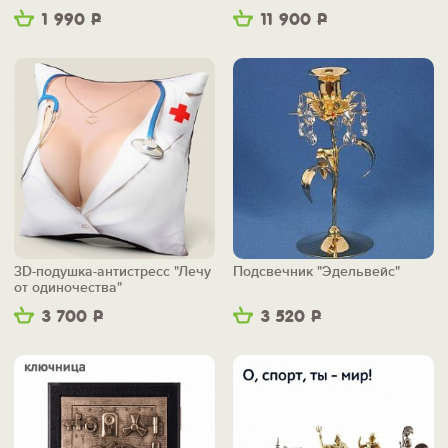
1 990
Р
11 900
Р
3D-подушка-антистресс "Лечу
Подсвечник "Эдельвейс"
от одиночества"
3 700
Р
3 520
Р