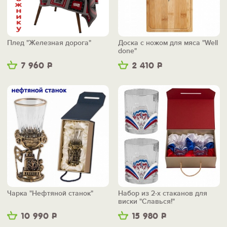
Плед "Железная дорога"
Доска с ножом для мяса "Well
done"
7 960
Р
2 410
Р
Чарка "Нефтяной станок"
Набор из 2-х стаканов для
виски "Славься!"
10 990
Р
15 980
Р