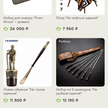
Набор для покера "Роял
Плед "Не нефтью единой"
Флеш" + домино
24 000
Р
7 960
Р
Ложка обувная "Не газом
Набор из 6 шампуров "Не
единым"
рыбкой единой"
11 500
Р
12 150
Р