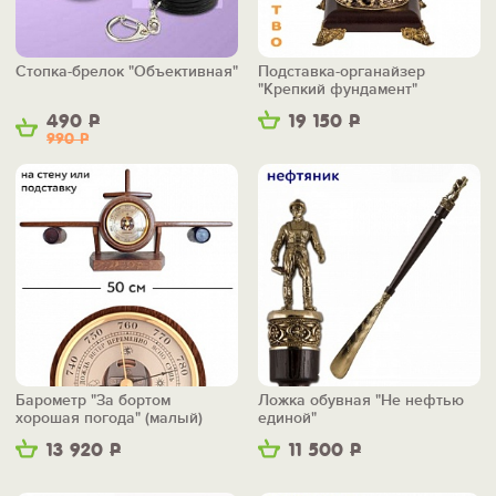
Стопка-брелок "Объективная"
Подставка-органайзер
"Крепкий фундамент"
490
Р
19 150
Р
990
Р
Барометр "За бортом
Ложка обувная "Не нефтью
хорошая погода" (малый)
единой"
13 920
Р
11 500
Р