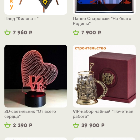
Плед "Киловатт"
Панно Сваровски "На благо
Родины"
7 960
Р
7 900
Р
3D-светильник "От всего
VIP-набор чайный "Почетная
сердца"
работа"
2 390
Р
39 900
Р