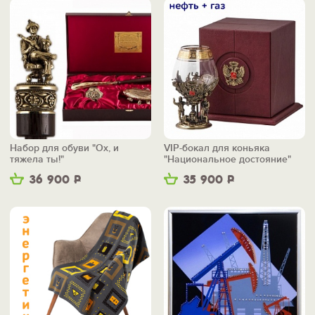
Набор для обуви "Ох, и
VIP-бокал для коньяка
тяжела ты!"
"Национальное достояние"
36 900
Р
35 900
Р