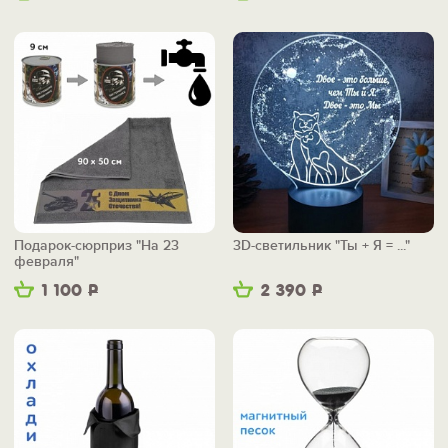
Подарок-сюрприз "На 23
3D-светильник "Ты + Я = ..."
февраля"
1 100
Р
2 390
Р