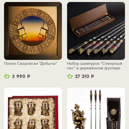
Панно Сваровски "Добыча"
Набор шампуров "Северный
лес" в деревянном футляре
3 990
Р
27 310
Р