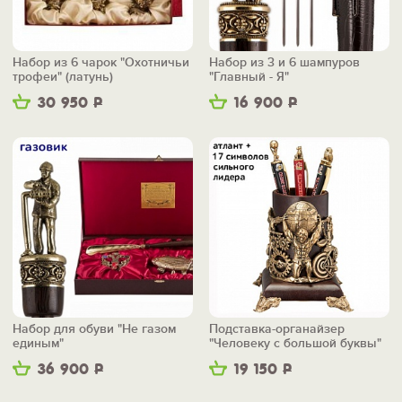
Набор из 6 чарок "Охотничьи
Набор из 3 и 6 шампуров
трофеи" (латунь)
"Главный - Я"
30 950
Р
16 900
Р
Набор для обуви "Не газом
Подставка-органайзер
единым"
"Человеку с большой буквы"
36 900
Р
19 150
Р