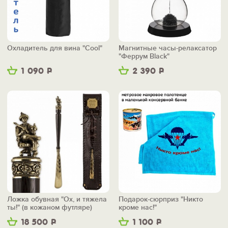
Охладитель для вина "Cool"
Магнитные часы-релаксатор
"Феррум Black"
1 090
Р
2 390
Р
Ложка обувная "Ох, и тяжела
Подарок-сюрприз "Никто
ты!" (в кожаном футляре)
кроме нас!"
18 500
Р
1 100
Р