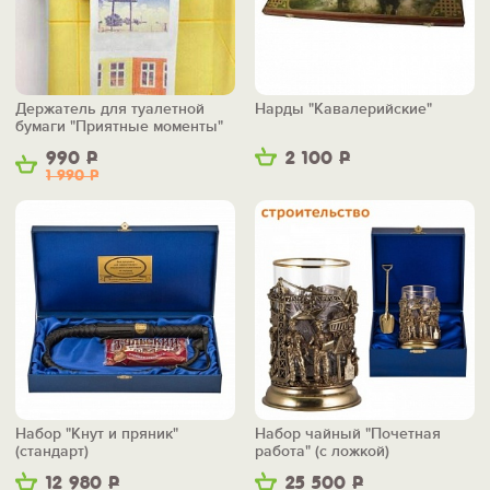
Держатель для туалетной
Нарды "Кавалерийские"
бумаги "Приятные моменты"
990
Р
2 100
Р
1 990
Р
Набор "Кнут и пряник"
Набор чайный "Почетная
(стандарт)
работа" (с ложкой)
12 980
Р
25 500
Р