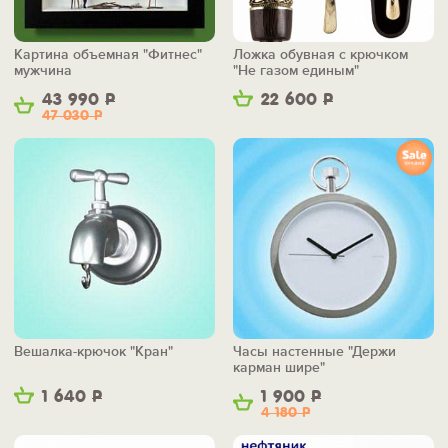
Картина объемная "Фитнес"
Ложка обувная с крючком
мужчина
"Не газом единым"
43 990
Р
22 600
Р
47 030
Р
Вешалка-крючок "Кран"
Часы настенные "Держи
карман шире"
1 640
Р
1 900
Р
4 180
Р