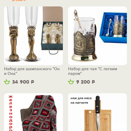
2 140
Р
Набор для шампанского "Он
Набор для чая "С легким
и Она"
паром"
34 900
Р
9 200
Р