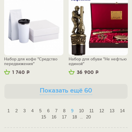
Набор для кофе "Средство
Набор для обуви "Не нефтью
передвижения"
единой"
1 740
Р
36 900
Р
Показать ещё 60
1
2
3
4
5
6
7
8
9
10
11
12
13
14
15
16
17
18
20
...