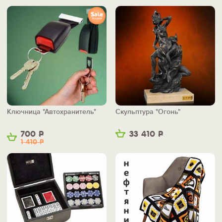
Ключница "Автохранитель"
Скульптура "Огонь"
700
Р
33 410
Р
1 410
Р