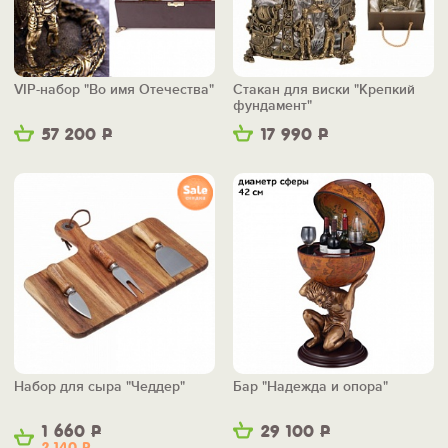
VIP-набор "Во имя Отечества"
Стакан для виски "Крепкий
фундамент"
57 200
Р
17 990
Р
Набор для сыра "Чеддер"
Бар "Надежда и опора"
1 660
Р
29 100
Р