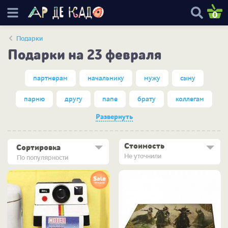
0
Подарки
Подарки на 23 февраля
партнерам
начальнику
мужу
сыну
парню
другу
папе
брату
коллегам
Развернуть
Стоимость
Сортировка
Не уточнили
По популярности