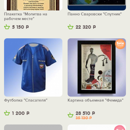
Плакетка "Молитва на
Панно Сваровски "Спутник"
рабочем месте"
5 150
Р
22 320
Р
Футболка "Спасателя"
Картина объемная "Фемида"
1 200
Р
28 510
Р
35 130
Р