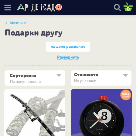
0
Мужчине
Подарки другу
на день рождения
Развернуть
Стоимость
Сортировка
Не уточнили
По популярности