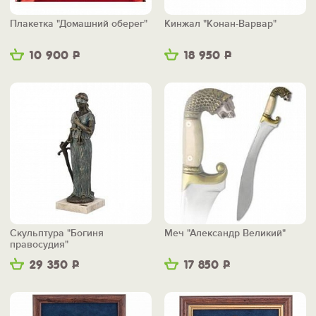
Плакетка "Домашний оберег"
Кинжал "Конан-Варвар"
10 900
Р
18 950
Р
Скульптура "Богиня
Меч "Александр Великий"
правосудия"
29 350
Р
17 850
Р