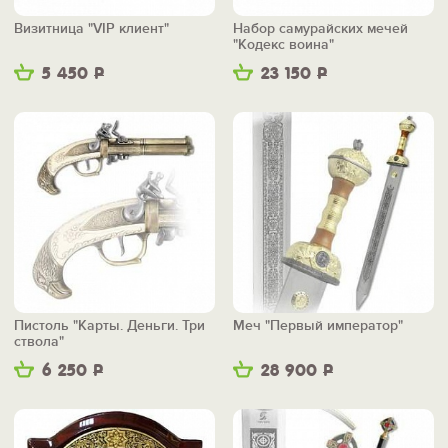
Визитница "VIP клиент"
Набор самурайских мечей
"Кодекс воина"
5 450
Р
23 150
Р
Пистоль "Карты. Деньги. Три
Меч "Первый император"
ствола"
6 250
Р
28 900
Р