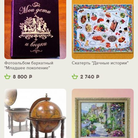
Фотоальбом бархатный
Скатерть "Дачные истории"
"Младшее поколение"
8 800
Р
2 740
Р