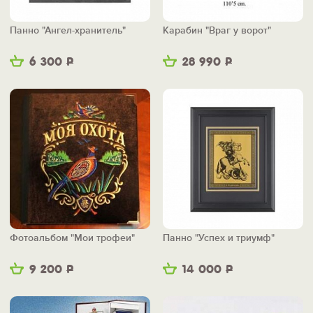
Панно "Ангел-хранитель"
Карабин "Враг у ворот"
6 300
Р
28 990
Р
Фотоальбом "Мои трофеи"
Панно "Успех и триумф"
9 200
Р
14 000
Р