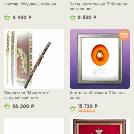
Футляр "Модный", черный
Часы настольные "Яблочное
настроение"
4 950
Р
5 650
Р
Вакидзаси "Минамото"
Картина объемная "Начало
самурайский меч
начал"
26 300
Р
15 730
Р
18 500
Р