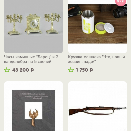
Часы каминные "Ларец" и 2
Кружка-мешалка "Что, новый
канделябра на 5 свечей
хозяин, надо?"
43 200
Р
1 750
Р