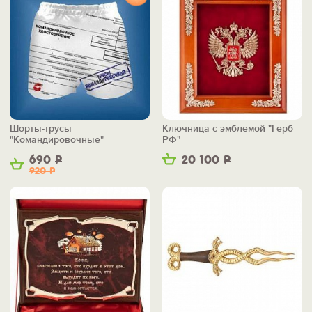
Шорты-трусы
Ключница с эмблемой "Герб
"Командировочные"
РФ"
690
Р
20 100
Р
920
Р