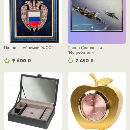
Панно с эмблемой "ФСО"
Панно Сваровски
"Истребители"
9 600
Р
7 450
Р