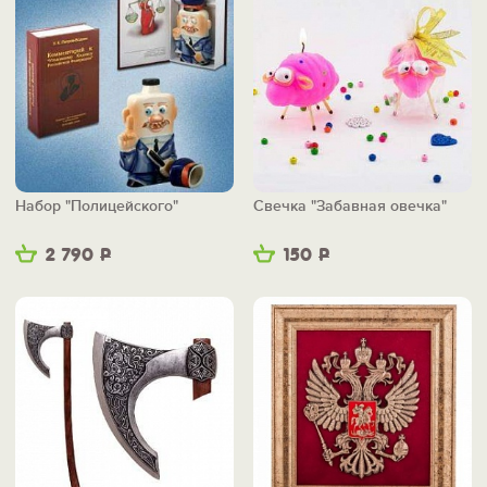
Набор "Полицейского"
Свечка "Забавная овечка"
2 790
Р
150
Р