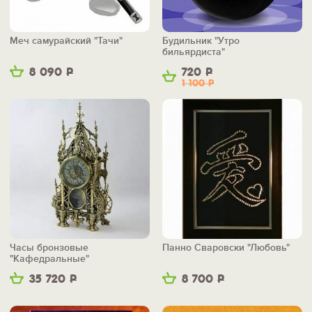
Меч самурайский "Тачи"
Будильник "Утро
бильярдиста"
8 090
Р
720
Р
1 100
Р
Часы бронзовые
Панно Сваровски "Любовь"
"Кафедральные"
35 720
Р
8 700
Р