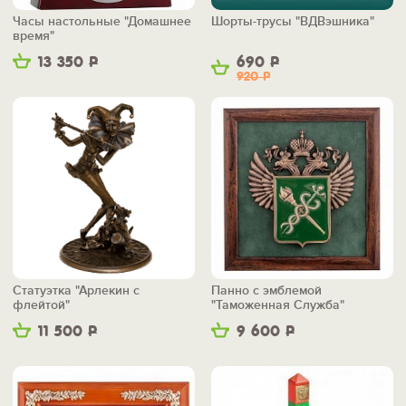
Часы настольные "Домашнее
Шорты-трусы "ВДВэшника"
время"
13 350
Р
690
Р
920
Р
Статуэтка "Арлекин с
Панно с эмблемой
флейтой"
"Таможенная Служба"
11 500
Р
9 600
Р