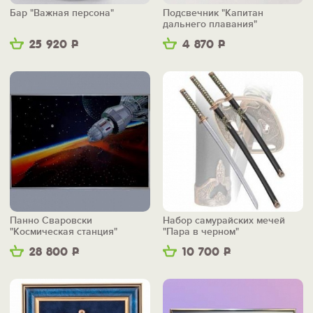
Бар "Важная персона"
Подсвечник "Капитан
дальнего плавания"
25 920
Р
4 870
Р
Панно Сваровски
Набор самурайских мечей
"Космическая станция"
"Пара в черном"
28 800
Р
10 700
Р