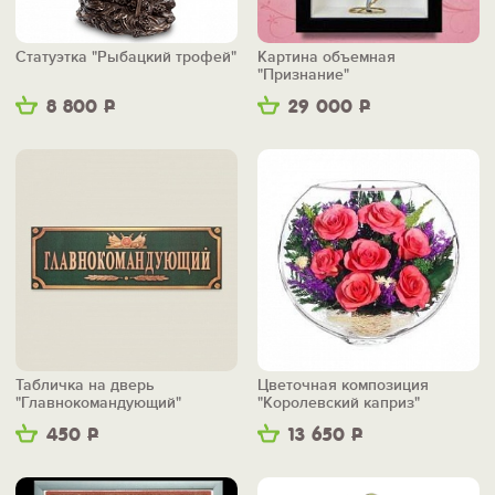
Статуэтка "Рыбацкий трофей"
Картина объемная
"Признание"
8 800
Р
29 000
Р
Табличка на дверь
Цветочная композиция
"Главнокомандующий"
"Королевский каприз"
450
Р
13 650
Р