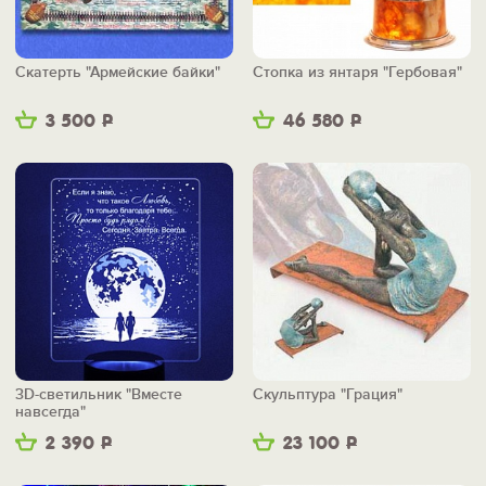
Скатерть "Армейские байки"
Стопка из янтаря "Гербовая"
3 500
Р
46 580
Р
3D-светильник "Вместе
Скульптура "Грация"
навсегда"
2 390
Р
23 100
Р