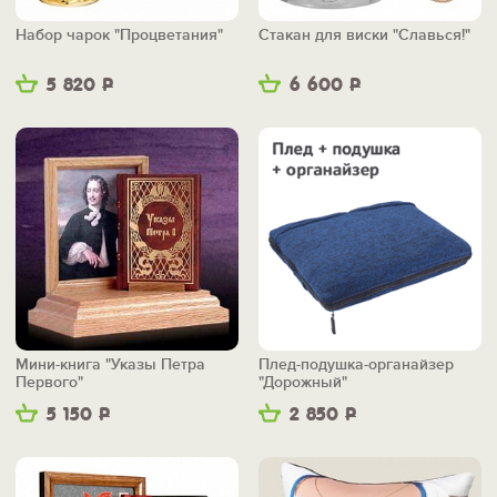
Набор чарок "Процветания"
Стакан для виски "Славься!"
5 820
Р
6 600
Р
Мини-книга "Указы Петра
Плед-подушка-органайзер
Первого"
"Дорожный"
5 150
Р
2 850
Р