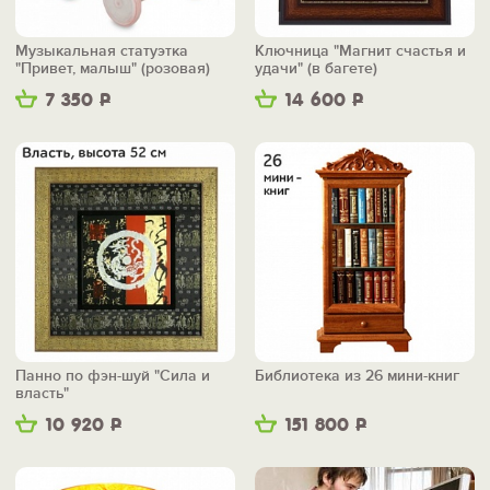
Музыкальная статуэтка
Ключница "Магнит счастья и
"Привет, малыш" (розовая)
удачи" (в багете)
7 350
Р
14 600
Р
Панно по фэн-шуй "Сила и
Библиотека из 26 мини-книг
власть"
10 920
Р
151 800
Р