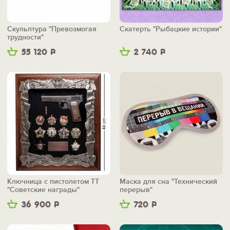
Скульптура "Превозмогая
Скатерть "Рыбацкие истории"
трудности"
55 120
Р
2 740
Р
Ключница с пистолетом ТТ
Маска для сна "Технический
"Советские награды"
перерыв"
36 900
Р
720
Р