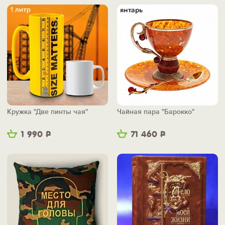
Кружка "Две пинты чая"
Чайная пара "Барокко"
1 990
Р
71 460
Р