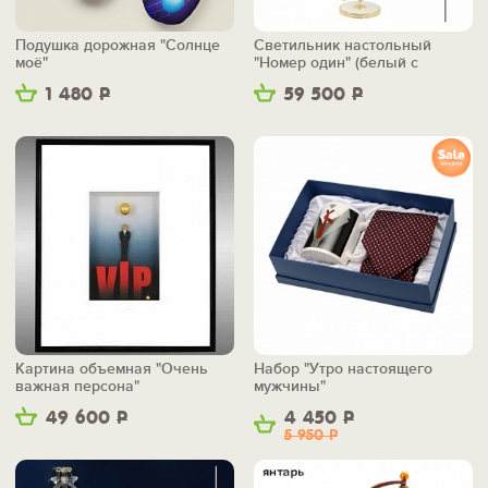
Подушка дорожная "Солнце
Светильник настольный
моё"
"Номер один" (белый с
золотом)
1 480
Р
59 500
Р
Картина объемная "Очень
Набор "Утро настоящего
важная персона"
мужчины"
49 600
Р
4 450
Р
5 950
Р