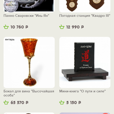
Панно Сваровски "Инь-Ян"
Погодная станция "Квадро III"
10 760
Р
12 990
Р
Бокал для вина "Высочайшая
Мини-книга "О пути и силе"
особа"
65 570
Р
5 150
Р