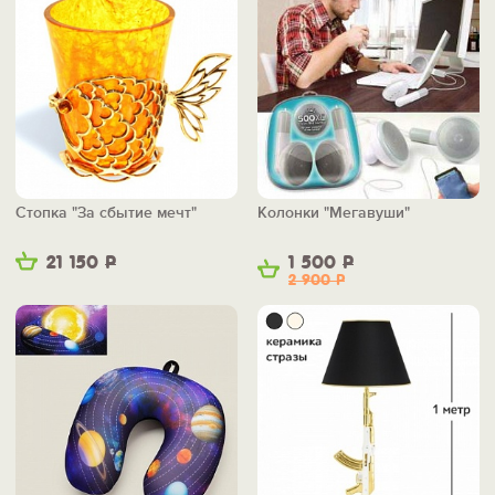
Стопка "За сбытие мечт"
Колонки "Мегавуши"
21 150
Р
1 500
Р
2 900
Р