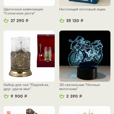
Цветочная композиция
Настоящий почтовый ящик
"Солнечное регги"
27 290
Р
55 120
Р
Набор для чая "Подлей-ка,
3D-светильник "Ночные
друг, удачи мне"
мотогонки"
9 900
Р
2 390
Р