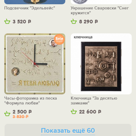
Подсвечник "Эдельвейс"
Украшение Сваровски "Снег
кружится"
3 520
Р
8 290
Р
Часы-фоторамка из песка
Ключница "За десятью
"Формула любви"
замками"
2 500
Р
22 600
Р
3 830
Р
Показать ещё 60