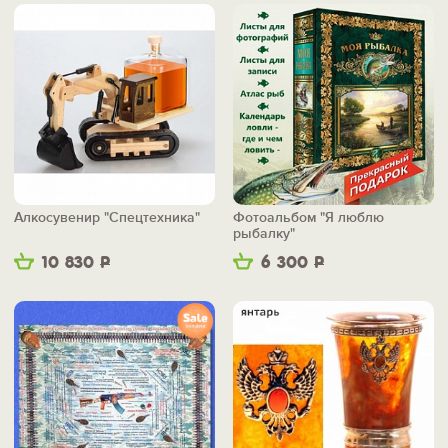
Алкосувенир "Спецтехника"
Фотоальбом "Я люблю
рыбалку"
10 830
Р
6 300
Р