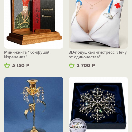
Мини-книга "Конфуций.
3D-подушка-антистресс "Лечу
Изречения"
от одиночества"
5 150
Р
3 700
Р