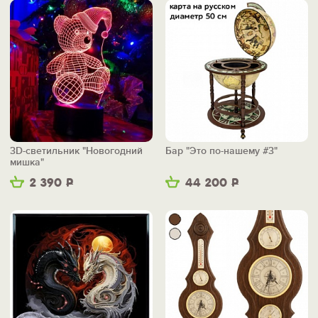
3D-светильник "Новогодний
Бар "Это по-нашему #3"
мишка"
2 390
Р
44 200
Р