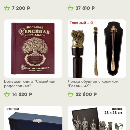
7 200
Р
37 810
Р
Большая книга "Семейная
Ложка обувная с крючком
родословная"
"Главный-Я"
14 520
Р
22 600
Р