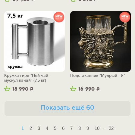
Кружка-гиря "Пей чай -
Подстаканник "Мудрый - Я"
мускул качай" (7,5 кг)
18 990
Р
16 990
Р
Показать ещё 60
1
2
3
4
5
6
7
8
9
10
22
...