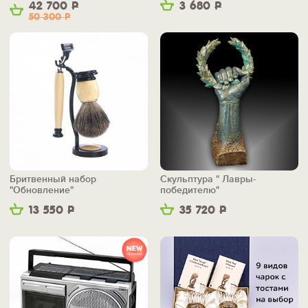
42 700
Р
3 680
Р
50 300
Р
Бритвенный набор
Скульптура " Лавры-
"Обновление"
победителю"
13 550
Р
35 720
Р