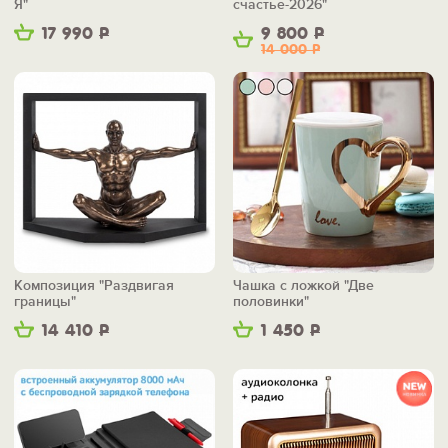
Я"
счастье-2026"
17 990
Р
9 800
Р
14 000
Р
Композиция "Раздвигая
Чашка с ложкой "Две
границы"
половинки"
14 410
Р
1 450
Р