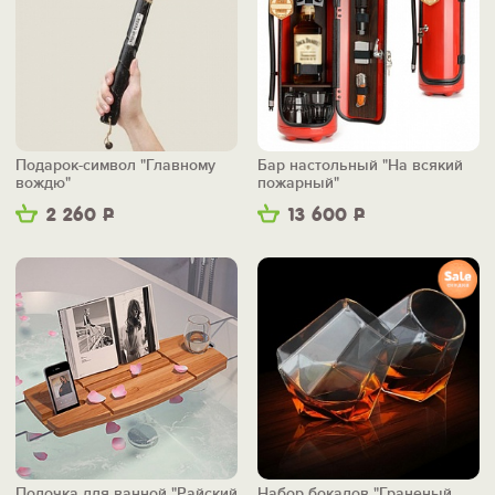
Подарок-символ "Главному
Бар настольный "На всякий
вождю"
пожарный"
2 260
Р
13 600
Р
Полочка для ванной "Райский
Набор бокалов "Граненый