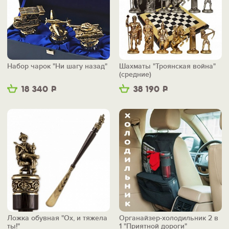
Набор чарок "Ни шагу назад"
Шахматы "Троянская война"
(средние)
18 340
Р
38 190
Р
Ложка обувная "Ох, и тяжела
Органайзер-холодильник 2 в
ты!"
1 "Приятной дороги"