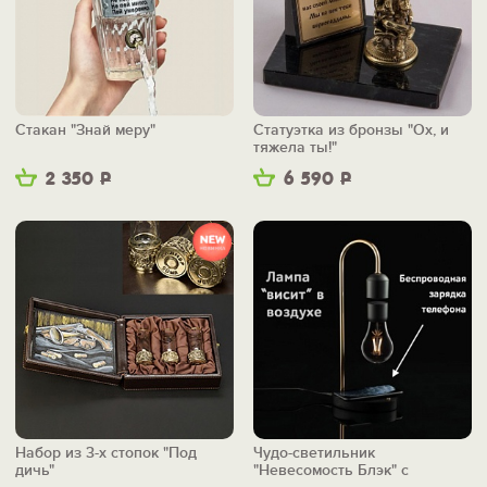
Стакан "Знай меру"
Статуэтка из бронзы "Ох, и
тяжела ты!"
2 350
Р
6 590
Р
Набор из 3-х стопок "Под
Чудо-светильник
дичь"
"Невесомость Блэк" с