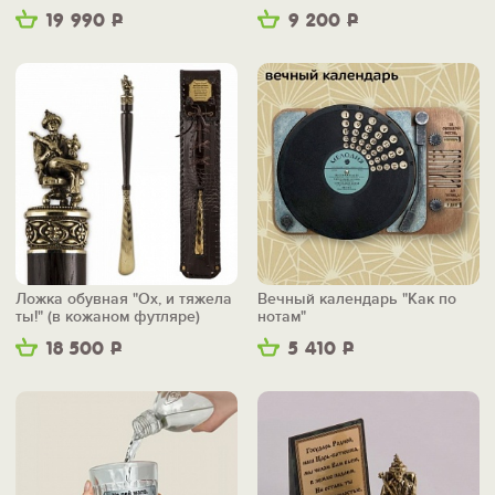
19 990
Р
9 200
Р
Ложка обувная "Ох, и тяжела
Вечный календарь "Как по
ты!" (в кожаном футляре)
нотам"
18 500
Р
5 410
Р