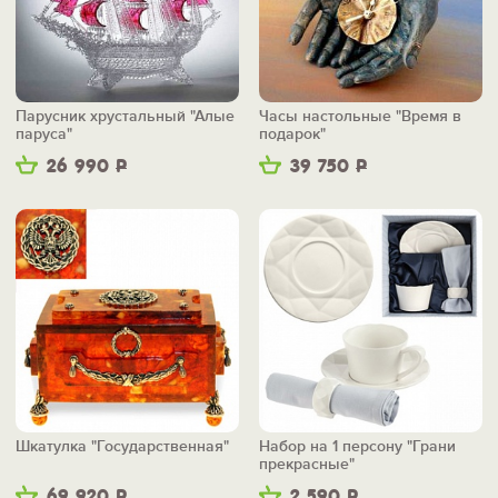
Парусник хрустальный "Алые
Часы настольные "Время в
паруса"
подарок"
26 990
Р
39 750
Р
Шкатулка "Государственная"
Набор на 1 персону "Грани
прекрасные"
69 920
Р
2 590
Р