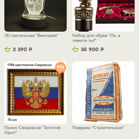
3D-светильник "Виктория"
Набор для обуви "Ох, и
тяжела ты!"
2 390
Р
36 900
Р
Панно Сваровски "Золотой
Подушка "Строительная"
Орел"