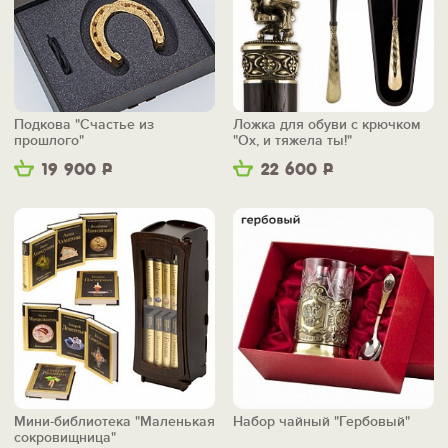
Подкова "Счастье из
Ложка для обуви с крючком
прошлого"
"Ох, и тяжела ты!"
19 900
Р
22 600
Р
Мини-библиотека "Маленькая
Набор чайный "Гербовый"
сокровищница"