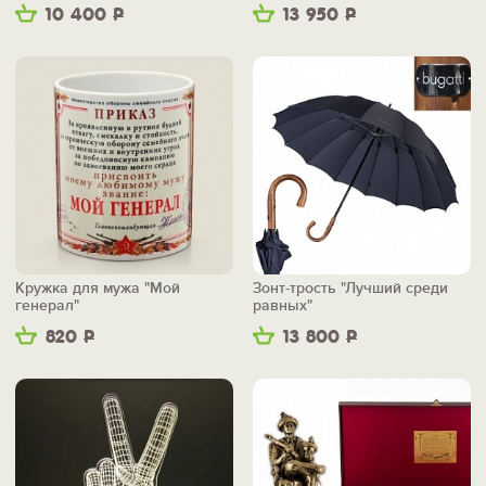
беспроводной зарядкой
10 400
Р
13 950
Р
Кружка для мужа "Мой
Зонт-трость "Лучший среди
генерал"
равных"
820
Р
13 800
Р