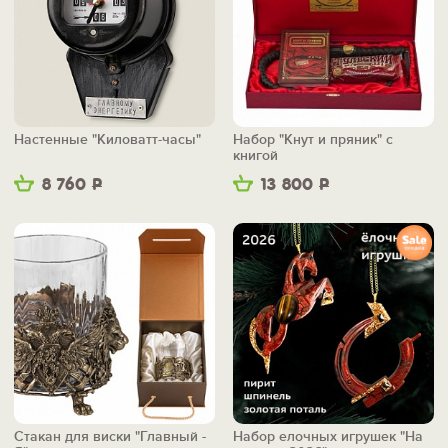
Настенные "Киловатт-часы"
Набор "Кнут и пряник" с
книгой
8 760
Р
13 800
Р
Стакан для виски "Главный -
Набор елочных игрушек "На