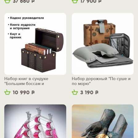
37 660
Р
17 900
Р
Набор книг в сундуке
Набор дорожный "По суше и
"Большим боссам и
по морю"
маленьким"
10 990
Р
3 190
Р