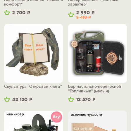
комфорт"
характер"
2 700
Р
2 990
Р
3 410
Р
Скульптура "Открытая книга"
Бар настольно-переносной
"Топливный" (малый)
42 120
Р
12 570
Р