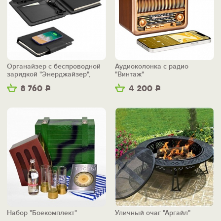
Органайзер с беспроводной
Аудиоколонка с радио
зарядкой "Энерджайзер",
"Винтаж"
вер.2
8 760
Р
4 200
Р
Набор "Боекомплект"
Уличный очаг "Аргайл"