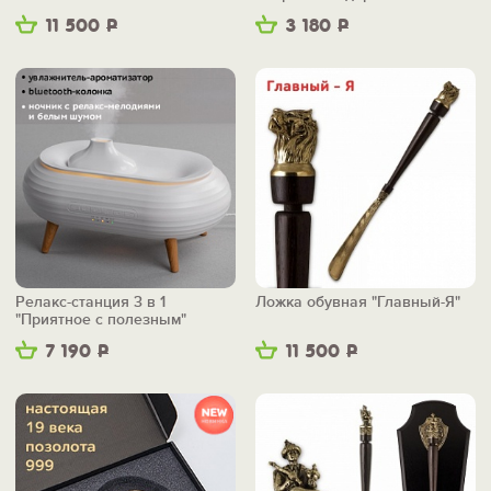
11 500
Р
3 180
Р
Релакс-станция 3 в 1
Ложка обувная "Главный-Я"
"Приятное с полезным"
7 190
Р
11 500
Р