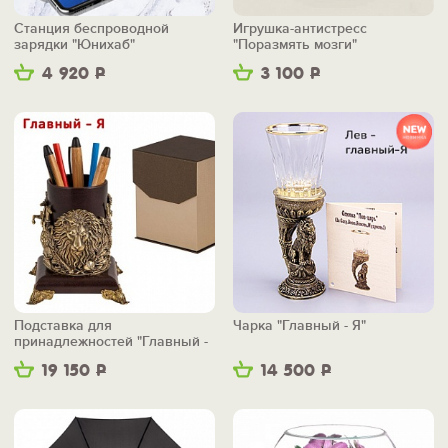
Станция беспроводной
Игрушка-антистресс
зарядки "Юнихаб"
"Поразмять мозги"
4 920
Р
3 100
Р
Подставка для
Чарка "Главный - Я"
принадлежностей "Главный -
Я"
19 150
Р
14 500
Р