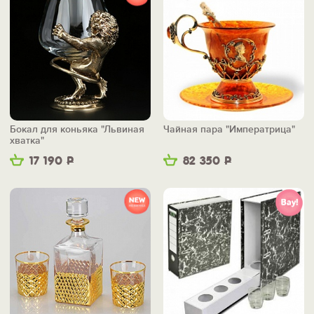
Бокал для коньяка "Львиная
Чайная пара "Императрица"
хватка"
17 190
Р
82 350
Р