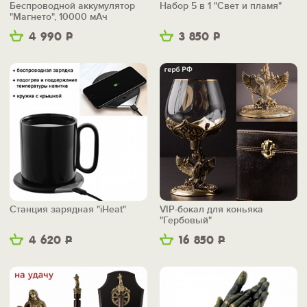
Беспроводной аккумулятор
Набор 5 в 1 "Свет и пламя"
"Магнето", 10000 мАч
4 990
Р
3 850
Р
Станция зарядная "iHeat"
VIP-бокал для коньяка
"Гербовый"
4 620
Р
16 850
Р