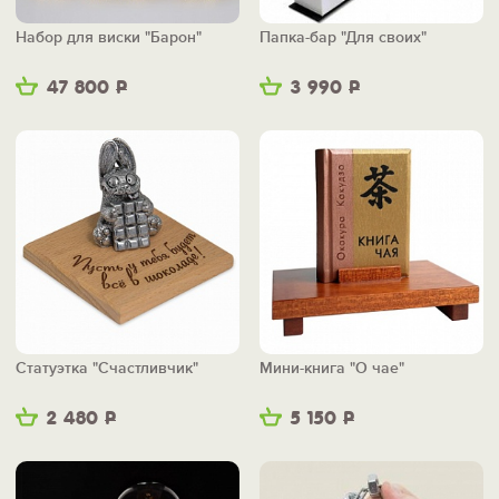
Набор для виски "Барон"
Папка-бар "Для своих"
47 800
Р
3 990
Р
Статуэтка "Счастливчик"
Мини-книга "О чае"
2 480
Р
5 150
Р