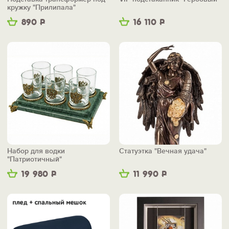
кружку "Прилипала"
890
Р
16 110
Р
Набор для водки
Статуэтка "Вечная удача"
"Патриотичный"
19 980
Р
11 990
Р