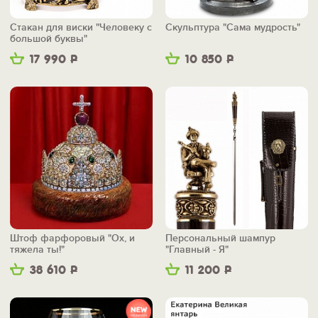
Стакан для виски "Человеку с
Скульптура "Сама мудрость"
большой буквы"
17 990
Р
10 850
Р
Штоф фарфоровый "Ох, и
Персональный шампур
тяжела ты!"
"Главный - Я"
38 610
Р
11 200
Р