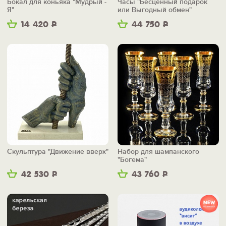
Бокал для коньяка "Мудрый -
Часы "Бесценный подарок
Я"
или Выгодный обмен"
14 420
Р
44 750
Р
Скульптура "Движение вверх"
Набор для шампанского
"Богема"
42 530
Р
43 760
Р