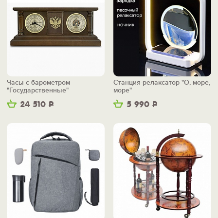
Часы с барометром
Станция-релаксатор "О, море,
"Государственные"
море"
24 510
Р
5 990
Р