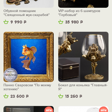
Обувной помощник
VIP-набор из 6 шампуров
"Священный жук-скарабей"
"Гербовый"
9 990
Р
35 980
Р
Панно Сваровски "По моему
Бокал для коньяка "Главный-
хотению"
Я"
23 600
Р
15 260
Р