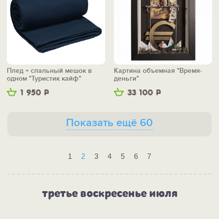
Плед + спальный мешок в
Картина объемная "Время-
одном "Туристик кайф"
деньги"
1 950
Р
33 100
Р
Показать ещё 60
1
2
3
4
5
6
7
третье воскресенье июля