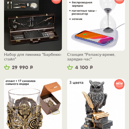
Набор для пикника "Барбекю-
Станция "Релаксу-время,
стайл"
зарядке-час"
29 990
Р
4 100
Р