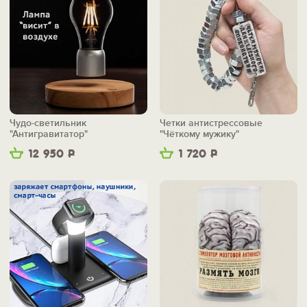
Чудо-светильник
Четки антистрессовые
"Антигравитатор"
"Чёткому мужику"
12 950
Р
1 720
Р