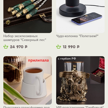
Набор эксклюзивных
Чудо-колонка "Полетаем?"
шампуров "Северный лес"
24 970
Р
12 990
Р
Подставка-трансформер под
VIP-подстаканник "Гербовый"