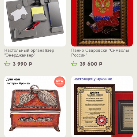
Настольный органайзер
Панно Сваровски "Символы
"Энерджайзер"
России"
3 990
Р
39 600
Р