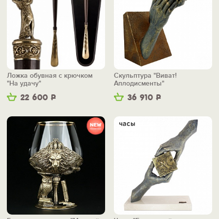
Ложка обувная с крючком
Скульптура "Виват!
"На удачу"
Аплодисменты"
22 600
Р
36 910
Р