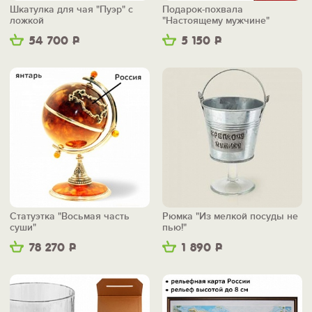
Шкатулка для чая "Пуэр" с
Подарок-похвала
ложкой
"Настоящему мужчине"
54 700
Р
5 150
Р
Статуэтка "Восьмая часть
Рюмка "Из мелкой посуды не
суши"
пью!"
78 270
Р
1 890
Р