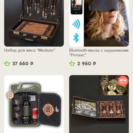
Набор для мяса "Medium"
Bluetooth-маска с наушниками
"Релакс"
37 660
Р
2 960
Р