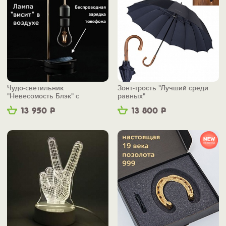
Чудо-светильник
Зонт-трость "Лучший среди
"Невесомость Блэк" с
равных"
беспроводной зарядкой
13 950
Р
13 800
Р