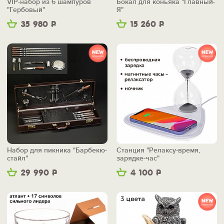
VIP-набор из 6 шампуров
Бокал для коньяка "Главный-
"Гербовый"
Я"
35 980
Р
15 260
Р
Набор для пикника "Барбекю-
Станция "Релаксу-время,
стайл"
зарядке-час"
29 990
Р
4 100
Р