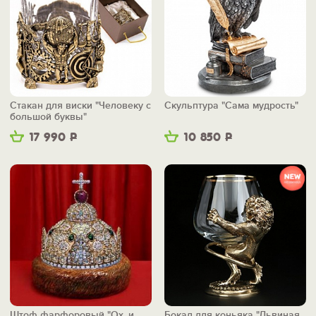
Стакан для виски "Человеку с
Скульптура "Сама мудрость"
большой буквы"
17 990
Р
10 850
Р
Штоф фарфоровый "Ох, и
Бокал для коньяка "Львиная