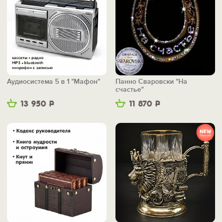
Аудиосистема 5 в 1 "Мафон"
Панно Сваровски "На
счастье"
13 950
Р
11 870
Р