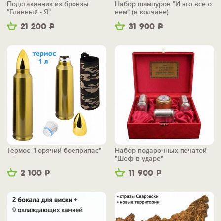
Подстаканник из бронзы
Набор шампуров "И это всё о
"Главный - Я"
нем" (в колчане)
21 200
Р
31 900
Р
Термос "Горячий боеприпас"
Набор подарочных печатей
"Шеф в ударе"
2 100
Р
11 900
Р