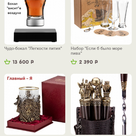
Чудо-бокал "Легкости пития"
Набор "Если б было море
пива"
13 600
Р
2 390
Р