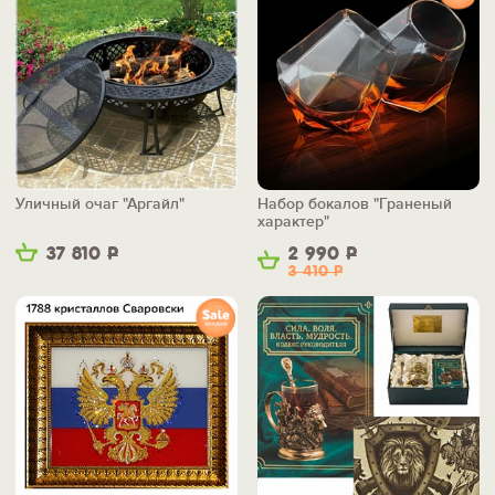
Уличный очаг "Аргайл"
Набор бокалов "Граненый
характер"
37 810
Р
2 990
Р
3 410
Р