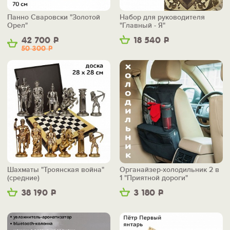
Панно Сваровски "Золотой
Набор для руководителя
Орел"
"Главный - Я"
42 700
Р
18 540
Р
50 300
Р
Шахматы "Троянская война"
Органайзер-холодильник 2 в
(средние)
1 "Приятной дороги"
38 190
Р
3 180
Р