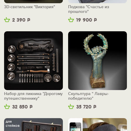
3D-светильник "Виктория"
Подкова "Счастье из
прошлого"
2 390
Р
19 900
Р
Набор для пикника "Дорогому
Скульптура " Лавры-
путешественнику"
победителю"
32 850
Р
35 720
Р