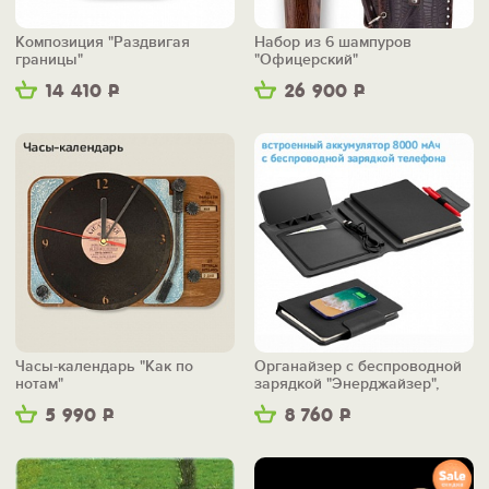
Композиция "Раздвигая
Набор из 6 шампуров
границы"
"Офицерский"
14 410
Р
26 900
Р
Часы-календарь "Как по
Органайзер с беспроводной
нотам"
зарядкой "Энерджайзер",
вер.2
5 990
Р
8 760
Р