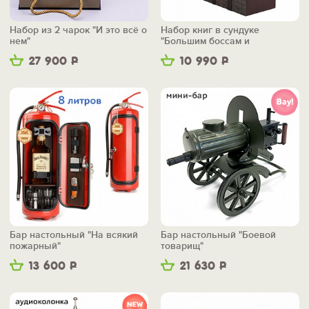
Набор из 2 чарок "И это всё о
Набор книг в сундуке
нем"
"Большим боссам и
маленьким"
27 900
Р
10 990
Р
Бар настольный "На всякий
Бар настольный "Боевой
пожарный"
товарищ"
13 600
Р
21 630
Р