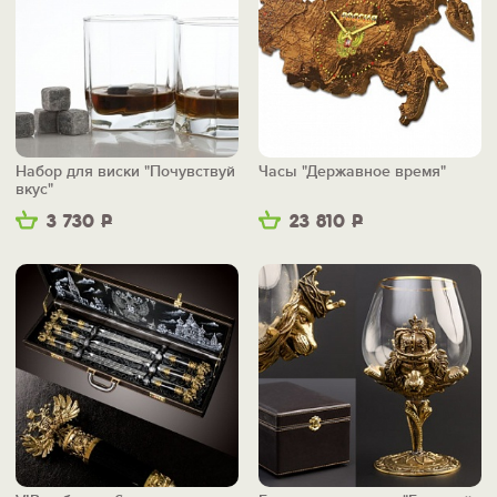
Набор для виски "Почувствуй
Часы "Державное время"
вкус"
3 730
Р
23 810
Р