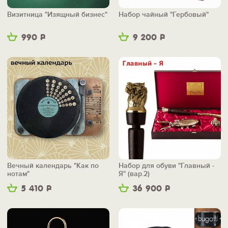
Визитница "Изящный бизнес"
Набор чайный "Гербовый"
990
Р
9 200
Р
Вечный календарь "Как по
Набор для обуви "Главный -
нотам"
Я" (вар.2)
5 410
Р
36 900
Р