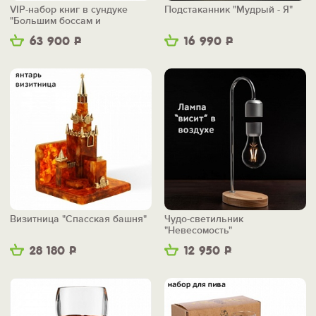
VIP-набор книг в сундуке
Подстаканник "Мудрый - Я"
"Большим боссам и
маленьким"
63 900
Р
16 990
Р
Визитница "Спасская башня"
Чудо-светильник
"Невесомость"
28 180
Р
12 950
Р