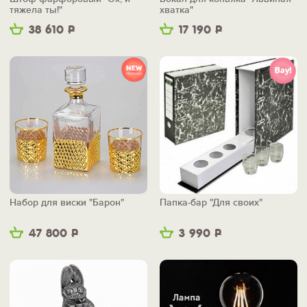
тяжела ты!"
хватка"
38 610
Р
17 190
Р
Набор для виски "Барон"
Папка-бар "Для своих"
47 800
Р
3 990
Р