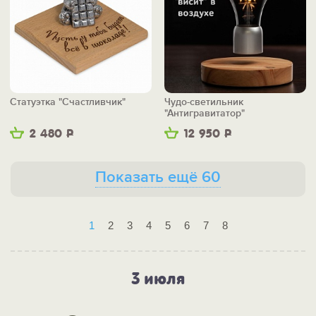
Статуэтка "Счастливчик"
Чудо-светильник
"Антигравитатор"
2 480
Р
12 950
Р
Показать ещё 60
1
2
3
4
5
6
7
8
3 июля