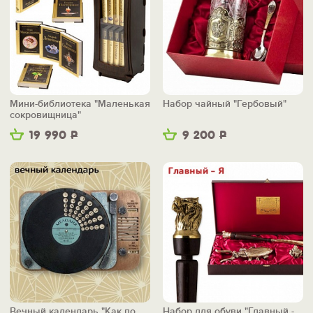
Мини-библиотека "Маленькая
Набор чайный "Гербовый"
сокровищница"
19 990
Р
9 200
Р
Вечный календарь "Как по
Набор для обуви "Главный -