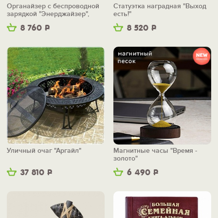
Органайзер с беспроводной
Статуэтка наградная "Выход
зарядкой "Энерджайзер",
есть!"
вер.2
8 760
Р
8 520
Р
Уличный очаг "Аргайл"
Магнитные часы "Время -
золото"
37 810
Р
6 490
Р