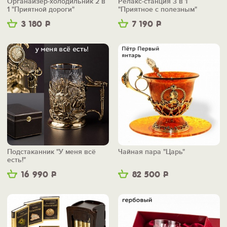
Органайзер-холодильник 2 в
Релакс-станция 3 в 1
1 "Приятной дороги"
"Приятное с полезным"
3 180
Р
7 190
Р
Подстаканник "У меня всё
Чайная пара "Царь"
есть!"
16 990
Р
82 500
Р