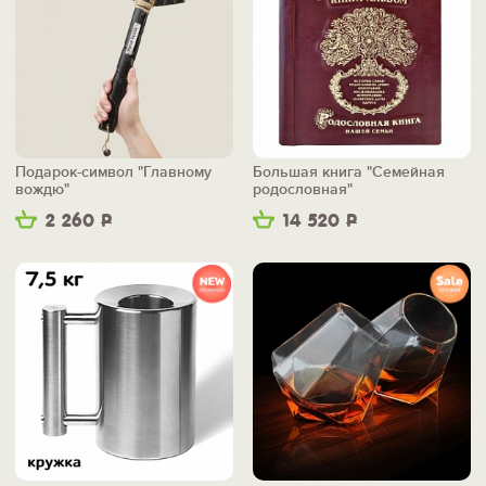
Подарок-символ "Главному
Большая книга "Семейная
вождю"
родословная"
2 260
Р
14 520
Р