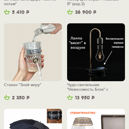
нотам"
Я" (вар.2)
5 410
Р
36 900
Р
Стакан "Знай меру"
Чудо-светильник
"Невесомость Блэк" с
беспроводной зарядкой
2 350
Р
13 950
Р