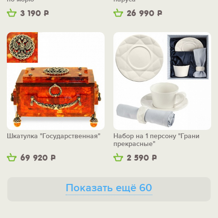
3 190
Р
26 990
Р
Шкатулка "Государственная"
Набор на 1 персону "Грани
прекрасные"
69 920
Р
2 590
Р
Показать ещё 60