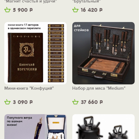
"Магнит счастья и удачи"
"Брутальный"
5 900
Р
16 420
Р
Мини-книга "Конфуций"
Набор для мяса "Medium"
3 090
Р
37 660
Р