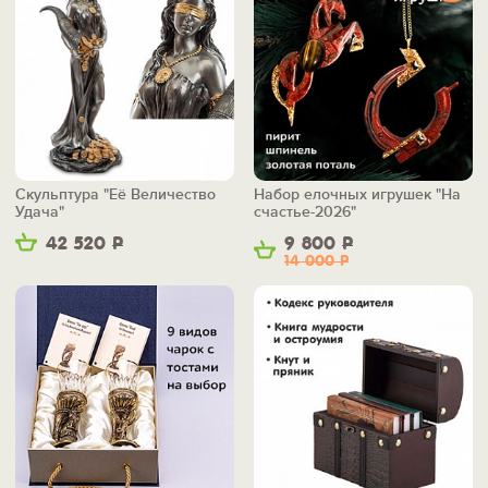
Скульптура "Её Величество
Набор елочных игрушек "На
Удача"
счастье-2026"
42 520
Р
9 800
Р
14 000
Р