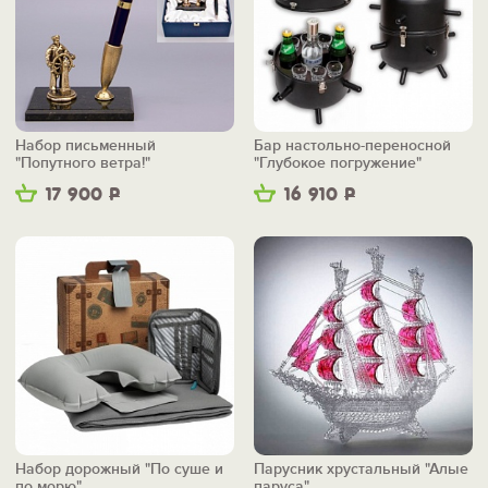
Набор письменный
Бар настольно-переносной
"Попутного ветра!"
"Глубокое погружение"
17 900
Р
16 910
Р
Набор дорожный "По суше и
Парусник хрустальный "Алые
по морю"
паруса"