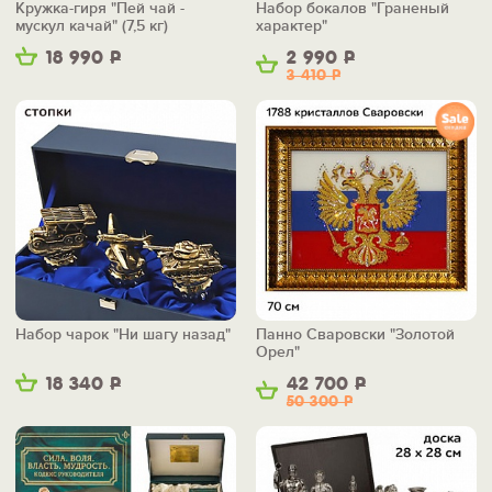
Кружка-гиря "Пей чай -
Набор бокалов "Граненый
мускул качай" (7,5 кг)
характер"
18 990
Р
2 990
Р
3 410
Р
Набор чарок "Ни шагу назад"
Панно Сваровски "Золотой
Орел"
18 340
Р
42 700
Р
50 300
Р