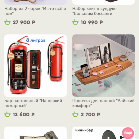
Набор из 2 чарок "И это всё о
Набор книг в сундуке
нем"
"Большим боссам и
маленьким"
27 900
Р
10 990
Р
Бар настольный "На всякий
Полочка для ванной "Райский
пожарный"
комфорт"
13 600
Р
2 700
Р