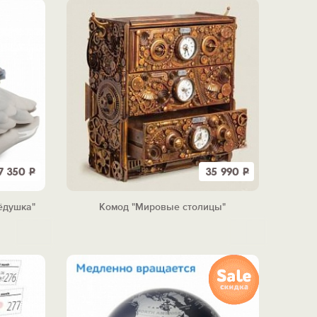
7 350
Р
35 990
Р
ёдушка"
Комод "Мировые столицы"