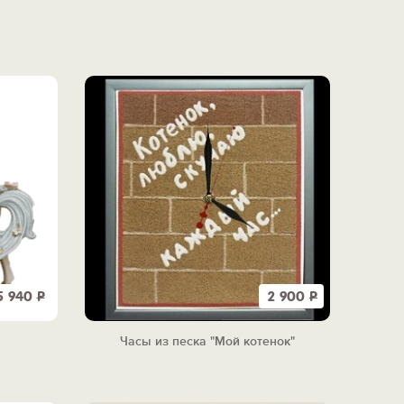
5 940
Р
2 900
Р
Часы из песка "Мой котенок"