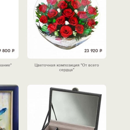
9 800
Р
23 920
Р
вание"
Цветочная композиция "От всего
сердца"