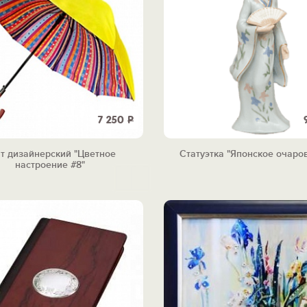
7 250
Р
т дизайнерский "Цветное
Статуэтка "Японское очаро
настроение #8"