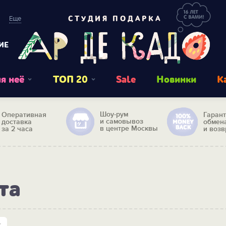
Еще
СТУДИЯ ПОДАРКА
ИЕ
я неё
ТОП 20
Sale
Новинки
К
Шоу-рум
Оперативная
Гаран
и самовывоз
доставка
обмен
в центре Москвы
за 2 часа
и возв
та