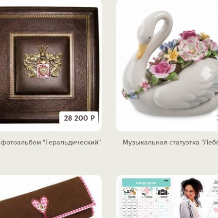
28 200
Р
фотоальбом "Геральдический"
Музыкальная статуэтка "Леб