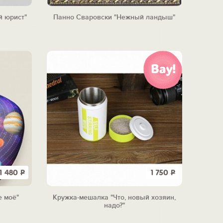
й юрист"
Панно Сваровски "Нежный ландыш"
1 480
Р
1 750
Р
 моё"
Кружка-мешалка "Что, новый хозяин,
надо?"