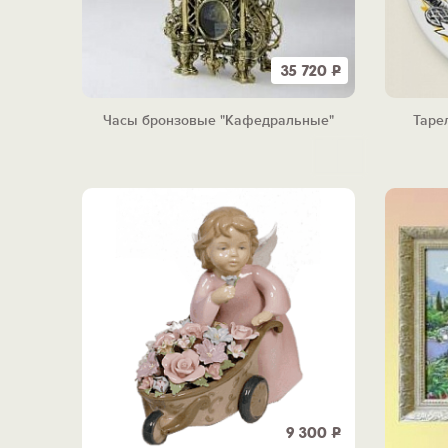
35 720
Р
Часы бронзовые "Кафедральные"
Таре
9 300
Р