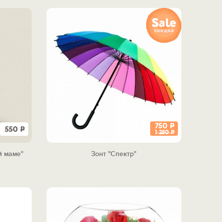
750
Р
550
Р
1 250
Р
й маме"
Зонт "Спектр"