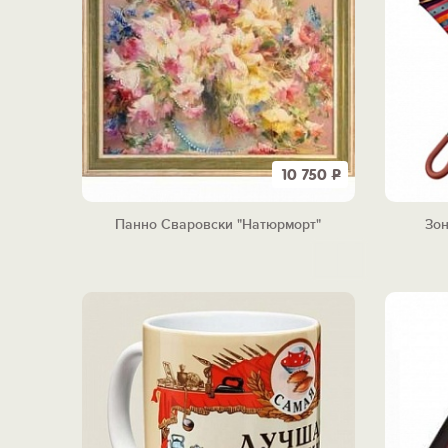
10 750
Р
Панно Сваровски "Натюрморт"
Зон