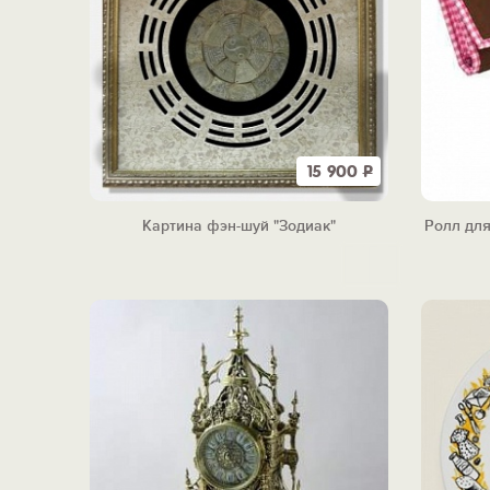
15 900
Р
Картина фэн-шуй "Зодиак"
Ролл для