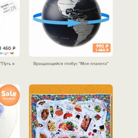
990
Р
1 450
Р
1 480
Р
"Путь к
Вращающийся глобус "Моя планета"