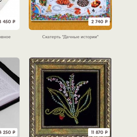
3 450
Р
2 740
Р
овное
Скатерть "Дачные истории"
4 250
Р
11 870
Р