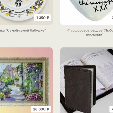
1 350
Р
лка "Самой-самой бабушке"
Фарфоровое сердце "Люб
послание"
28 800
Р