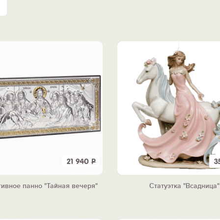
21 940
Р
3
ивное панно "Тайная вечеря"
Статуэтка "Всадница"