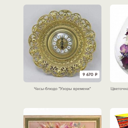
9 670
Р
Часы-блюдо "Узоры времени"
Цветочна