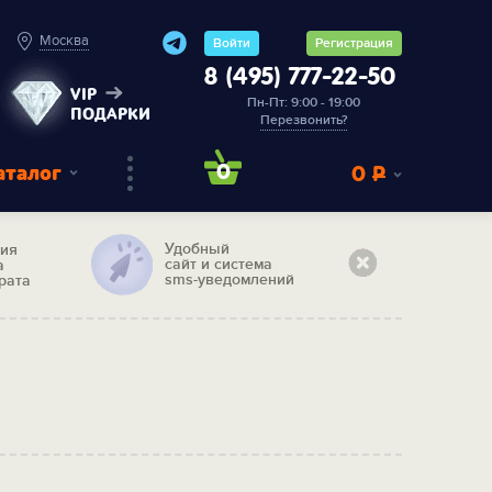
Москва
Войти
Регистрация
8 (495) 777-22-50
VIP
Пн-Пт: 9:00 - 19:00
ПОДАРКИ
Перезвонить?
аталог
0
0
Р
Удобный
тия
сайт и система
а
sms-уведомлений
рата