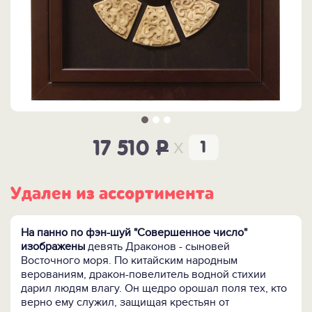
x
17 510
P
Удален из ассортимента
На панно по фэн-шуй "Совершенное число"
изображены
девять Драконов - сыновей
Восточного моря. По китайским народным
верованиям, дракон-повелитель водной стихии
дарил людям влагу. Он щедро орошал поля тех, кто
верно ему служил, защищая крестьян от