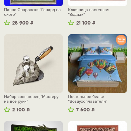
Панно Сваровски "Гепард на
Ключница настенная
охоте"
"Зодиак"
28 900
Р
21 100
Р
Набор соль-перец "Мастеру
Постельное белье
на все руки"
"Воздухоплаватели"
2 100
Р
7 600
Р