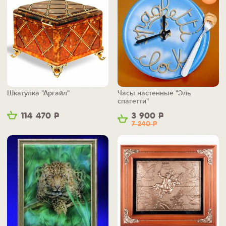
Шкатулка "Аргайл"
Часы настенные "Эль
спагетти"
114 470
Р
3 900
Р
7 240
Р