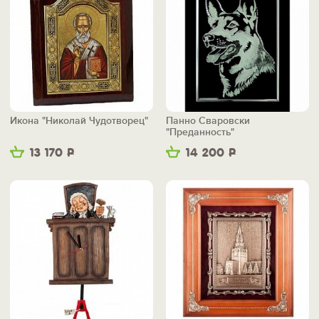
Икона "Николай Чудотворец"
Панно Сваровски
"Преданность"
13 170
Р
14 200
Р