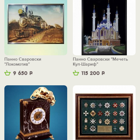
Панно Сваровски
Панно Сваровски "Мечеть
"Локомотив"
Кул-Шариф"
9 650
Р
115 200
Р