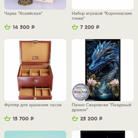
Чарка "Хозяйская"
Набор игровой "Королевские
гонки"
14 500
Р
7 200
Р
Футляр для хранения часов
Панно Сваровски "Лазурный
дракон"
15 700
Р
25 200
Р