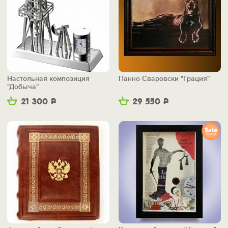
Настольная композиция
Панно Сваровски "Грация"
"Добыча"
21 300
Р
29 550
Р