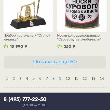
Прибор настольный "Станок-
Носки консервированные
качалка"
"Суровому автомобилисту"
15 990
Р
350
Р
Показать ещё 60
1
2
3
4
5
6
7
8
9
10
11
12
13
14
8 (495) 777-22-50
9:00 — 19:00