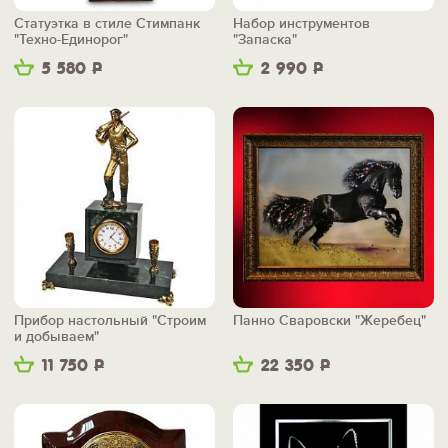
Статуэтка в стиле Стимпанк
Набор инструментов
"Техно-Единорог"
"Запаска"
5 580
Р
2 990
Р
Прибор настольный "Строим
Панно Сваровски "Жеребец"
и добываем"
11 750
Р
22 350
Р