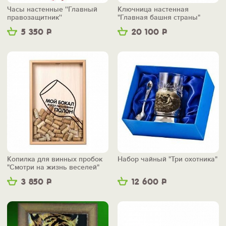
Часы настенные ''Главный
Ключница настенная
правозащитник''
"Главная башня страны"
5 350
Р
20 100
Р
Копилка для винных пробок
Набор чайный "Три охотника"
"Смотри на жизнь веселей"
3 850
Р
12 600
Р