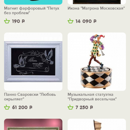
Магнит фарфоровый "Петух
Икона "Матрона Московская"
без проблем"
190
Р
14 090
Р
Панно Сваровски "Любовь
Музыкальная статуэтка
окрыляет"
"Придворный весельчак"
61 200
Р
7 250
Р