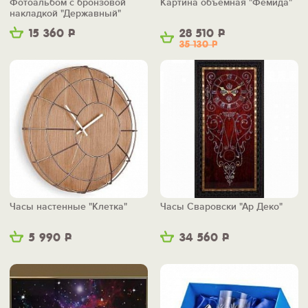
Фотоальбом с бронзовой
Картина объемная "Фемида"
накладкой "Державный"
15 360
Р
28 510
Р
35 130
Р
Часы настенные "Клетка"
Часы Сваровски "Ар Деко"
5 990
Р
34 560
Р