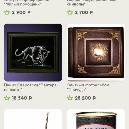
"Милый помощник"
символы"
2 900
Р
2 700
Р
Панно Сваровски "Пантера
Элитный фотоальбом
на охоте"
"Причуда"
18 540
Р
28 200
Р