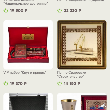
"Национальное достояние"
19 500
Р
22 320
Р
VIP-набор "Кнут и пряник"
Панно Сваровски
"Строительство"
19 370
Р
14 180
Р