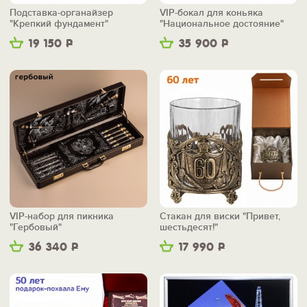
Подставка-органайзер
VIP-бокал для коньяка
"Крепкий фундамент"
"Национальное достояние"
19 150
Р
35 900
Р
VIP-набор для пикника
Стакан для виски "Привет,
"Гербовый"
шестьдесят!"
36 340
Р
17 990
Р