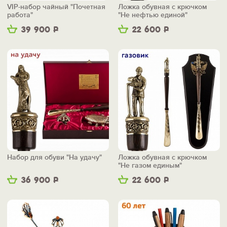
VIP-набор чайный "Почетная
Ложка обувная с крючком
работа"
"Не нефтью единой"
39 900
Р
22 600
Р
Набор для обуви "На удачу"
Ложка обувная с крючком
"Не газом единым"
36 900
Р
22 600
Р