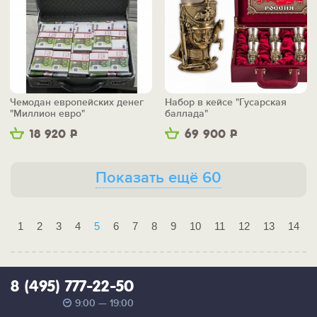
Чемодан европейских денег
Набор в кейсе "Гусарская
"Миллион евро"
баллада"
18 920
Р
69 900
Р
Показать ещё 60
1
2
3
4
5
6
7
8
9
10
11
12
13
14
8 (495) 777-22-50
9:00 — 19:00