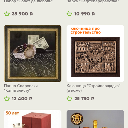
Набор "Совет да любовь"
Чарка "Нефтепереработка"
35 900
Р
10 990
Р
Панно Сваровски
Ключница "Стройплощадка"
"Капиталисту"
(в коже)
12 400
Р
25 750
Р