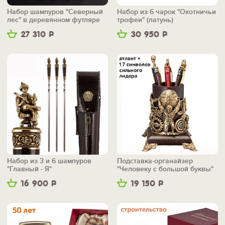
Набор шампуров "Северный
Набор из 6 чарок "Охотничьи
лес" в деревянном футляре
трофеи" (латунь)
27 310
Р
30 950
Р
Набор из 3 и 6 шампуров
Подставка-органайзер
"Главный - Я"
"Человеку с большой буквы"
16 900
Р
19 150
Р