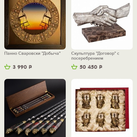
Панно Сваровски "Добыча"
Скульптура "Договор" с
посеребрением
3 990
Р
50 450
Р