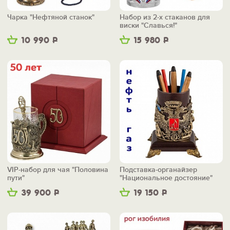
Чарка "Нефтяной станок"
Набор из 2-х стаканов для
виски "Славься!"
10 990
Р
15 980
Р
VIP-набор для чая "Половина
Подставка-органайзер
пути"
"Национальное достояние"
39 900
Р
19 150
Р