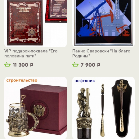
VIP подарок-похвала "Его
Панно Сваровски "На благо
половина пути"
Родины"
11 300
Р
7 900
Р