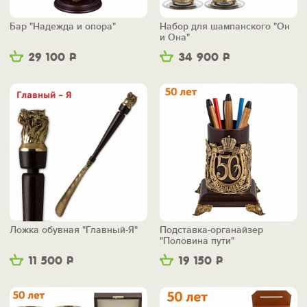
Бар "Надежда и опора"
Набор для шампанского "Он
и Она"
29 100
Р
34 900
Р
Ложка обувная "Главный-Я"
Подставка-органайзер
"Половина пути"
11 500
Р
19 150
Р