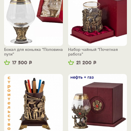
Бокал для коньяка "Половина
Набор чайный "Почетная
пути"
работа"
17 500
Р
21 200
Р