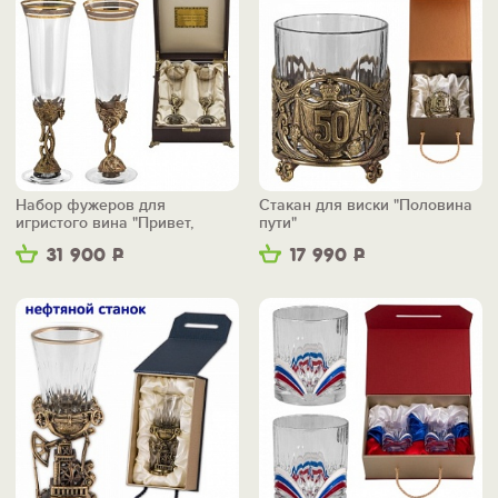
Набор фужеров для
Стакан для виски "Половина
игристого вина "Привет,
пути"
пятьдесят!"
31 900
Р
17 990
Р