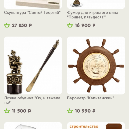
Скульптура "Святой Георгий"
Фужер для игристого вина
"Привет, пятьдесят!"
27 850
Р
16 900
Р
Ложка обувная "Ох, и тяжела
Барометр "Капитанский"
ты!"
11 500
Р
10 990
Р