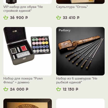
VIP-набор для обуви "Не
Скульптура "Огонь"
стройкой единой"
36 900
Р
33 410
Р
Набор для покера "Роял
Набор из 6 шампуров "Не
Флеш" + домино
рыбкой единой"
24 000
Р
12 150
Р