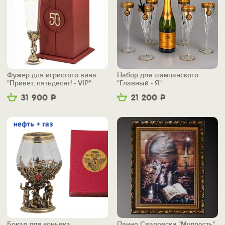
Фужер для игристого вина
Набор для шампанского
"Привет, пятьдесят! - VIP"
"Главный - Я"
31 900
Р
21 200
Р
Бокал для коньяка
Панно Сваровски "Мудрость"