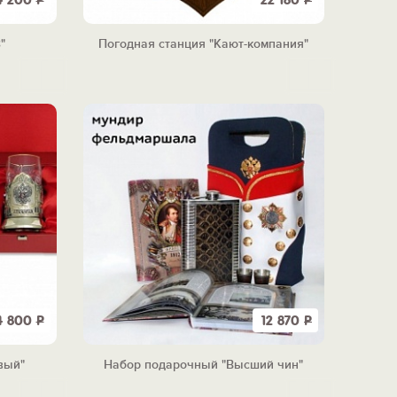
4 200
Р
22 180
Р
"
Погодная станция "Кают-компания"
4 800
Р
12 870
Р
вый"
Набор подарочный "Высший чин"