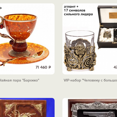
71 460
Р
4
Чайная пара "Барокко"
VIP-набор "Человеку с больш