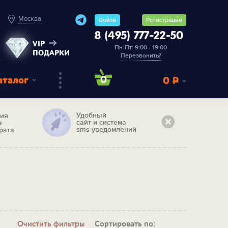
Москва
Войти
Регистрация
8 (495) 777-22-50
VIP
Пн-Пт: 9:00 - 19:00
ПОДАРКИ
Перезвонить?
аталог
0
0
Р
Удобный
тия
сайт и система
а
sms-уведомлений
рата
Очистить фильтры
Сортировать по: