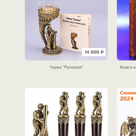
14 500
Р
Чарка "Рулевая"
Книга-а