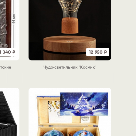
1 340
Р
12 950
Р
тские
Чудо-светильник "Космик"