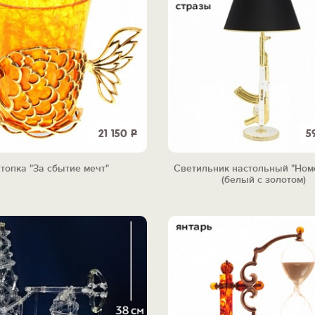
21 150
Р
5
топка "За сбытие мечт"
Светильник настольный "Ном
(белый с золотом)