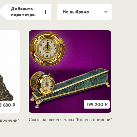
Добавить
Не выбрано
параметры
199 200
Р
3 880
Р
Скатывающиеся часы "Колесо времени"
 времени"