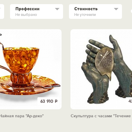
Профессии
Стоимость
Не выбрано
Не уточнили
63 910
Р
4
Чайная пара "Ар-деко"
Скульптура с часами "Течение