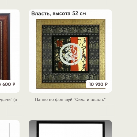
4 600
Р
10 920
Р
дачи" (в
Панно по фэн-шуй "Сила и власть"