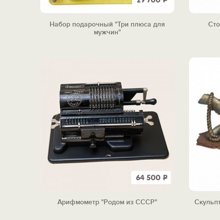
29 700
Р
Набор подарочный "Три плюса для
Сто
мужчин"
64 500
Р
Арифмометр "Родом из СССР"
Скульпт