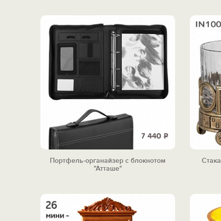
7 440
Р
Портфель-органайзер с блокнотом
Стака
"Атташе"