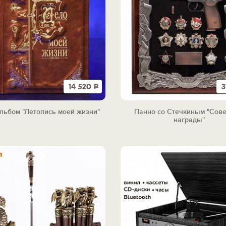
14 520
Р
3
льбом "Летопись моей жизни"
Панно со Стечкиным "Сове
награды"