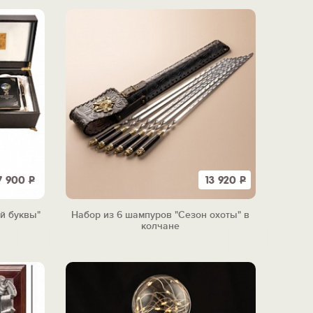
7 900
Р
13 920
Р
ой буквы"
Набор из 6 шампуров "Сезон охоты" в
колчане