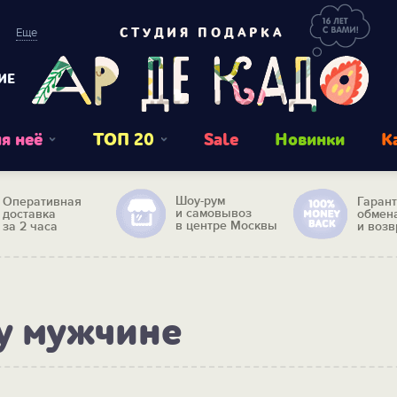
Еще
СТУДИЯ ПОДАРКА
ИЕ
я неё
ТОП 20
Sale
Новинки
К
Шоу-рум
Оперативная
Гаран
и самовывоз
доставка
обмен
в центре Москвы
за 2 часа
и возв
у мужчине