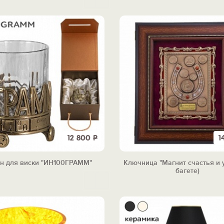
12 800
Р
1
н для виски "ИН100ГРАММ"
Ключница "Магнит счастья и у
багете)