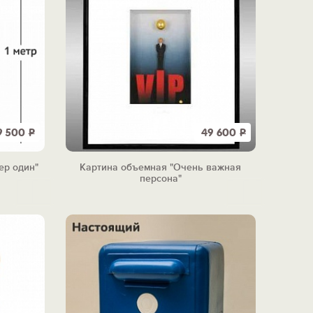
9 500
Р
49 600
Р
ер один"
Картина объемная "Очень важная
персона"