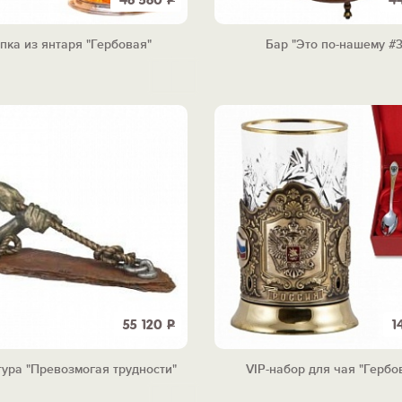
46 580
Р
4
пка из янтаря "Гербовая"
Бар "Это по-нашему #3
55 120
Р
1
ура "Превозмогая трудности"
VIP-набор для чая "Гербо