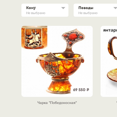
Кому
Поводы
Не выбрано
Не выбрано
69 550
Р
Чарка "Победоносная"