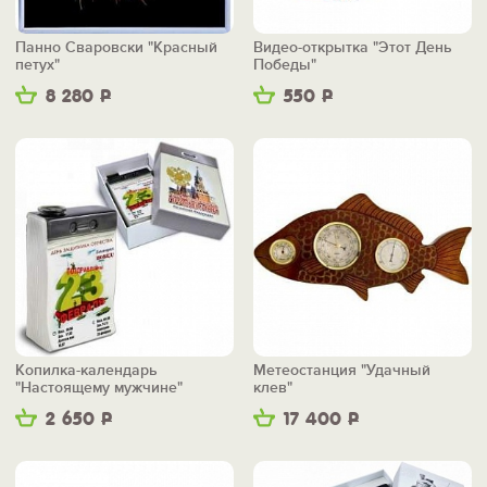
Панно Сваровски "Красный
Видео-открытка "Этот День
петух"
Победы"
8 280
Р
550
Р
Копилка-календарь
Метеостанция "Удачный
"Настоящему мужчине"
клев"
2 650
Р
17 400
Р