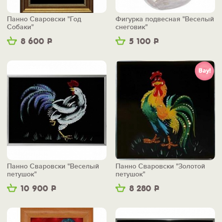
Панно Сваровски "Год
Фигурка подвесная "Веселый
Собаки"
снеговик"
8 600
Р
5 100
Р
Панно Сваровски "Веселый
Панно Сваровски "Золотой
петушок"
петушок"
10 900
Р
8 280
Р