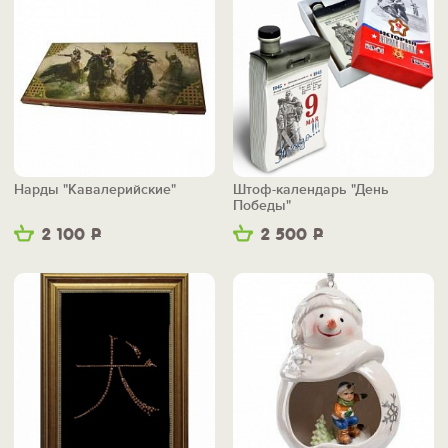
Нарды "Кавалерийские"
Штоф-календарь "День
Победы"
2 100
Р
2 500
Р