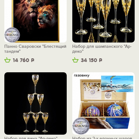
Панно Сваровски "Блестящий
Набор для шампанского "Ар-
тандем"
деко"
14 760
Р
34 150
Р
Набор для вина "Ар-деко"
Набор из 2-х елочных шаров