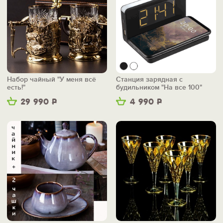
Набор чайный "У меня всё
Станция зарядная с
есть!"
будильником "На все 100"
29 990
Р
4 990
Р