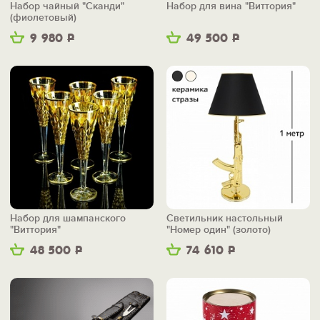
Набор чайный "Сканди"
Набор для вина "Виттория"
(фиолетовый)
9 980
Р
49 500
Р
Набор для шампанского
Светильник настольный
"Виттория"
"Номер один" (золото)
48 500
Р
74 610
Р