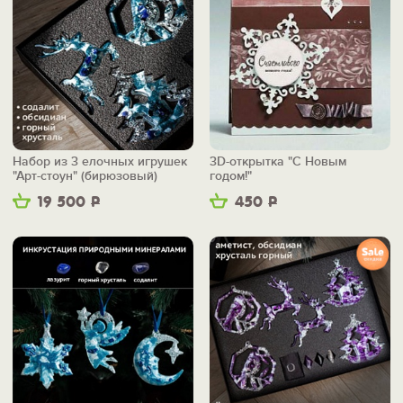
Набор из 3 елочных игрушек
3D-открытка "С Новым
"Арт-стоун" (бирюзовый)
годом!"
19 500
Р
450
Р