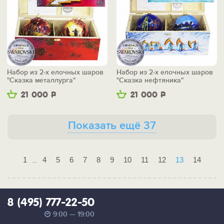
Набор из 2-х елочных шаров
Набор из 2-х елочных шаров
"Сказка металлурга"
"Сказка нефтяника"
21 000
Р
21 000
Р
Показать ещё 37
1
4
5
6
7
8
9
10
11
12
13
14
...
8 (495) 777-22-50
9:00 — 19:00