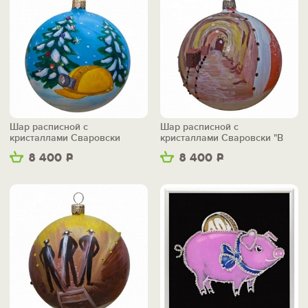
Шар расписной с
Шар расписной с
кристаллами Сваровски
кристаллами Сваровски "В
"Каска"
забое"
8 400
Р
8 400
Р