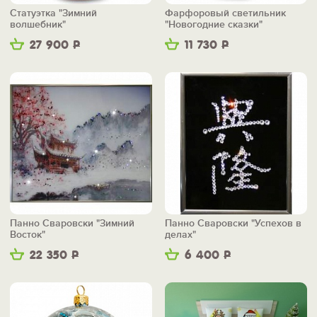
Статуэтка "Зимний
Фарфоровый светильник
волшебник"
"Новогодние сказки"
27 900
Р
11 730
Р
Панно Сваровски "Зимний
Панно Сваровски "Успехов в
Восток"
делах"
22 350
Р
6 400
Р