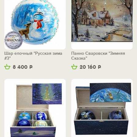
Шар елочный "Русская зима
Панно Сваровски "Зимняя
#3"
Сказка"
8 400
Р
20 160
Р