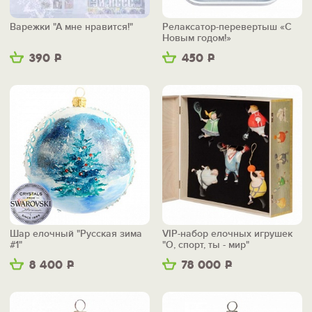
Варежки "А мне нравится!"
Релаксатор-перевертыш «С
Новым годом!»
390
Р
450
Р
Шар елочный "Русская зима
VIP-набор елочных игрушек
#1"
"О, спорт, ты - мир"
8 400
Р
78 000
Р