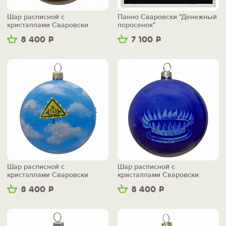
Шар расписной с
Панно Сваровски "Денежный
кристаллами Сваровски
поросенок"
"Шахтеры"
8 400
Р
7 100
Р
Шар расписной с
Шар расписной с
кристаллами Сваровски
кристаллами Сваровски
"Голубое золото"
"Голубой цветок"
8 400
Р
8 400
Р