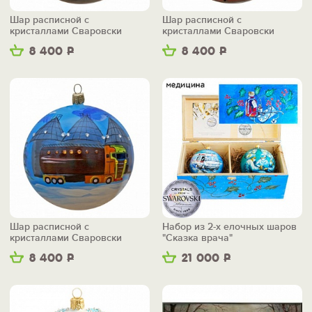
Шар расписной с
Шар расписной с
кристаллами Сваровски
кристаллами Сваровски
"Буровая"
"Журавль"
8 400
Р
8 400
Р
Шар расписной с
Набор из 2-х елочных шаров
кристаллами Сваровски
"Сказка врача"
"Автоцистерна"
8 400
Р
21 000
Р