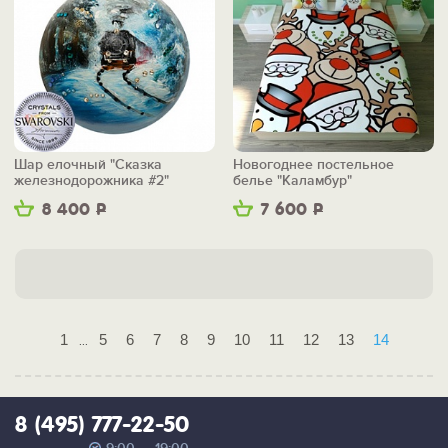
Шар елочный "Сказка
Новогоднее постельное
железнодорожника #2"
белье "Каламбур"
8 400
Р
7 600
Р
1
5
6
7
8
9
10
11
12
13
14
...
8 (495) 777-22-50