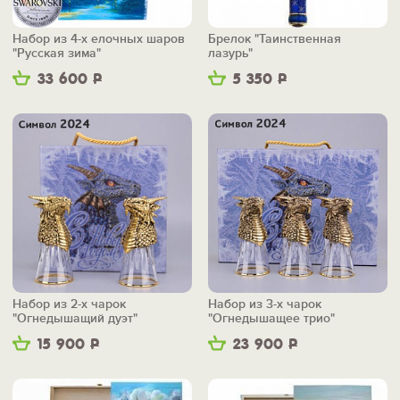
Набор из 4-х елочных шаров
Брелок "Таинственная
"Русская зима"
лазурь"
33 600
Р
5 350
Р
Набор из 2-х чарок
Набор из 3-х чарок
"Огнедышащий дуэт"
"Огнедышащее трио"
15 900
Р
23 900
Р