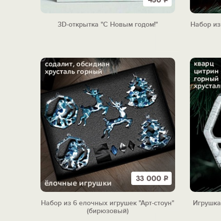
450
Р
3D-открытка "С Новым годом!"
Набор из
33 000
Р
Набор из 6 елочных игрушек "Арт-стоун"
Игрушка 
(бирюзовый)