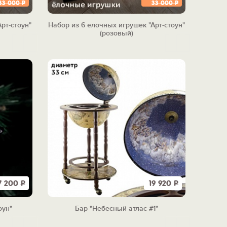
33 000
Р
33 000
Р
рт-стоун"
Набор из 6 елочных игрушек "Арт-стоун"
(розовый)
7 200
Р
19 920
Р
оун"
Бар "Небесный атлас #1"