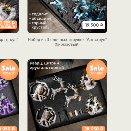
10 725
Р
19 500
Р
19 500
Р
рт-стоун"
Набор из 3 елочных игрушек "Арт-стоун"
(бирюзовый)
8 050
Р
28 050
Р