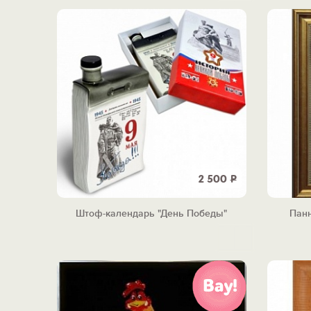
2 500
Р
Штоф-календарь "День Победы"
Панн