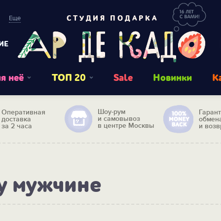
Еще
СТУДИЯ ПОДАРКА
ИЕ
я неё
ТОП 20
Sale
Новинки
К
Шоу-рум
Оперативная
Гаран
и самовывоз
доставка
обмен
в центре Москвы
за 2 часа
и возв
у мужчине