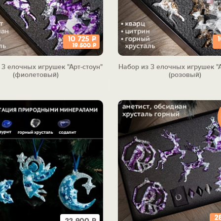
10 725
Р
19 500
Р
 3 елочных игрушек "Арт-стоун"
Набор из 3 елочных игрушек "А
(фиолетовый)
(розовый)
2