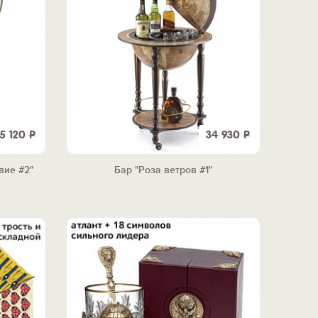
5 120
Р
34 930
Р
вие #2"
Бар "Роза ветров #1"