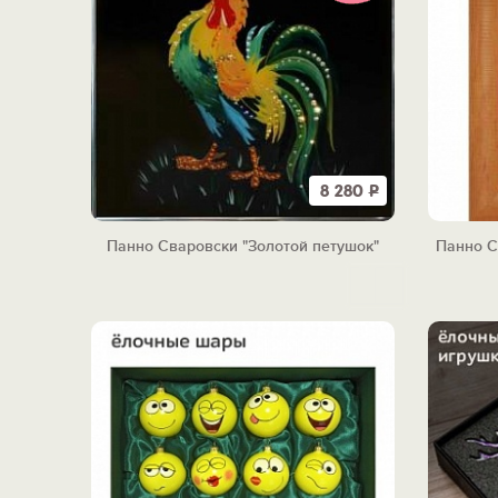
8 280
Р
Панно Сваровски "Золотой петушок"
Панно С