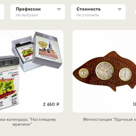
Профессии
Стоимость
Не выбрано
Не уточнили
2 650
Р
1
лка-календарь "Настоящему
Метеостанция "Удачный к
мужчине"