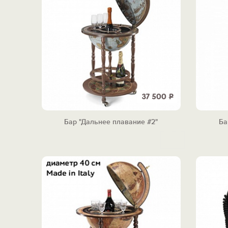
37 500
Р
Бар "Дальнее плавание #2"
Ба