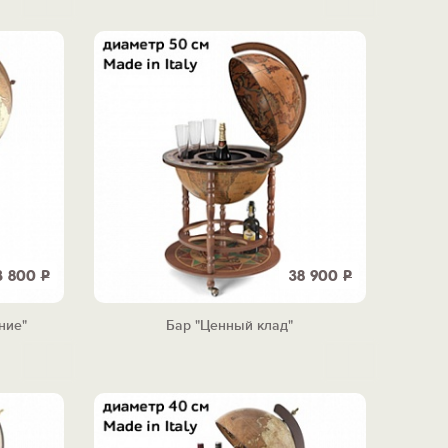
3 800
Р
38 900
Р
ние"
Бар "Ценный клад"