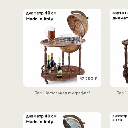
47 200
Р
Бар "Настольная география"
Бар "