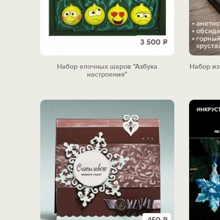
3 500
Р
Набор елочных шаров "Азбука
Набор из
настроения"