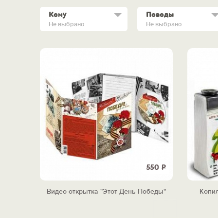
Кому
Поводы
Не выбрано
Не выбрано
550
Р
Видео-открытка "Этот День Победы"
Копи