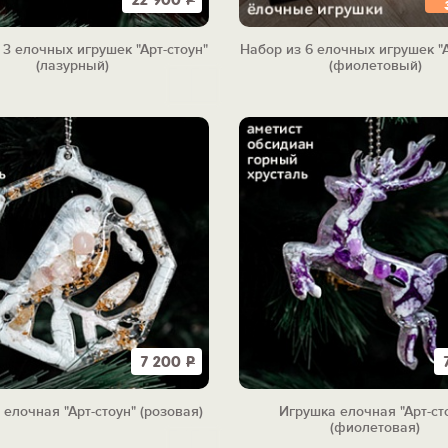
22 900
Р
 3 елочных игрушек "Арт-стоун"
Набор из 6 елочных игрушек "А
(лазурный)
(фиолетовый)
7 200
Р
елочная "Арт-стоун" (розовая)
Игрушка елочная "Арт-ст
(фиолетовая)