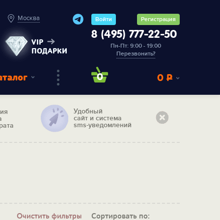
Москва
Войти
Регистрация
8 (495) 777-22-50
VIP
Пн-Пт: 9:00 - 19:00
ПОДАРКИ
Перезвонить?
аталог
0
0
Р
Удобный
тия
сайт и система
а
sms-уведомлений
рата
Очистить фильтры
Сортировать по: