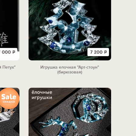
7 000
Р
7 200
Р
 Петух"
Игрушка елочная "Арт-стоун"
(бирюзовая)