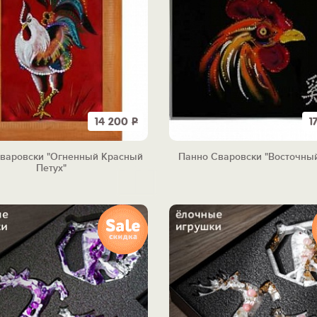
14 200
Р
1
варовски "Огненный Красный
Панно Сваровски "Восточный
Петух"