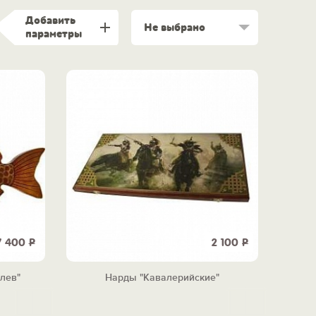
Добавить
Не выбрано
параметры
7 400
Р
2 100
Р
лев"
Нарды "Кавалерийские"