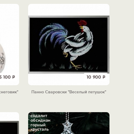
5 100
Р
10 900
Р
снеговик"
Панно Сваровски "Веселый петушок"