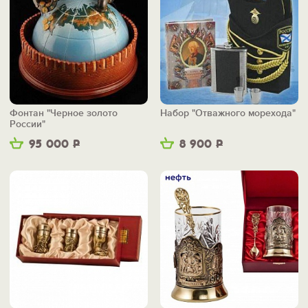
Фонтан "Черное золото
Набор "Отважного морехода"
России"
95 000
Р
8 900
Р