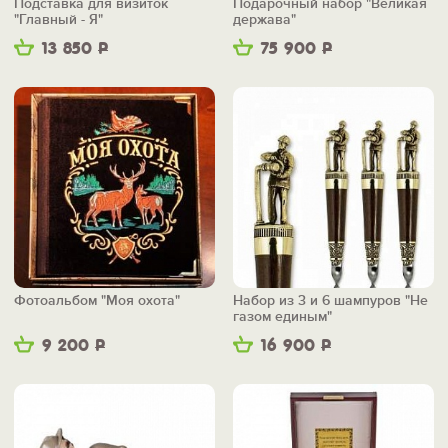
Подставка для визиток
Подарочный набор "Великая
"Главный - Я"
держава"
13 850
Р
75 900
Р
Фотоальбом "Моя охота"
Набор из 3 и 6 шампуров "Не
газом единым"
9 200
Р
16 900
Р