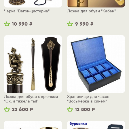
Чарка "Вагон-цистерна"
Ложка для обуви "Кабан"
10 990
Р
9 990
Р
Ложка для обуви с крючком
Хранилище для часов
"Ох, и тяжела ты!"
"Восьмерка в синем"
22 600
Р
12 800
Р