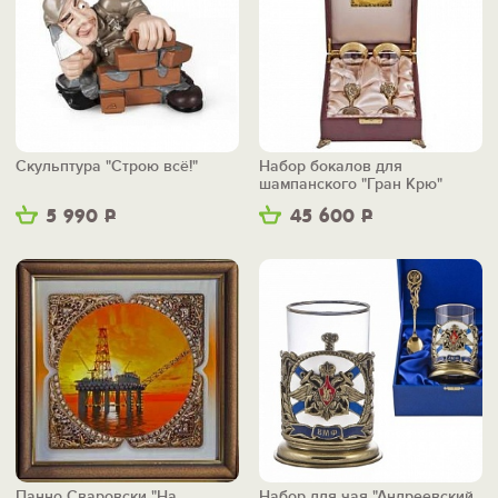
Скульптура "Строю всё!"
Набор бокалов для
шампанского "Гран Крю"
5 990
Р
45 600
Р
Панно Сваровски "На
Набор для чая "Андреевский