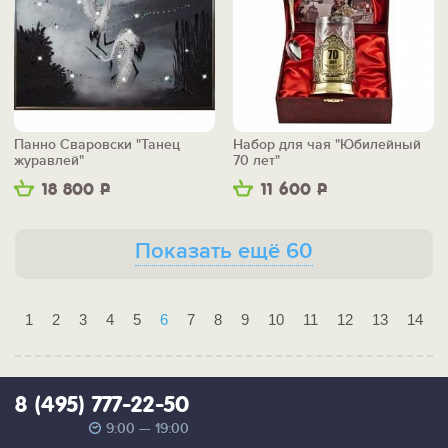
Панно Сваровски "Танец
Набор для чая "Юбилейный
журавлей"
70 лет"
18 800
Р
11 600
Р
Показать ещё 60
1
2
3
4
5
6
7
8
9
10
11
12
13
14
8 (495) 777-22-50
9:00 — 19:00