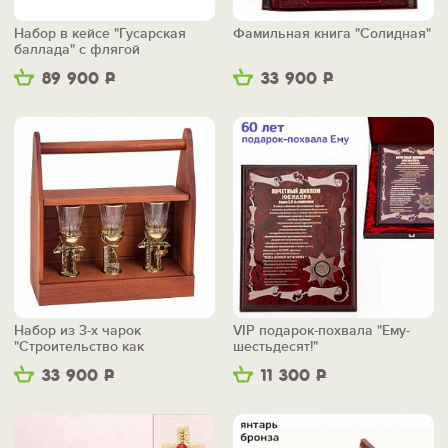
Набор в кейсе "Гусарская
Фамильная книга "Солидная"
баллада" с флягой
89 900
Р
33 900
Р
Набор из 3-х чарок
VIP подарок-похвала "Ему-
"Строительство как
шестьдесят!"
искусство" в ящике
33 900
Р
11 300
Р