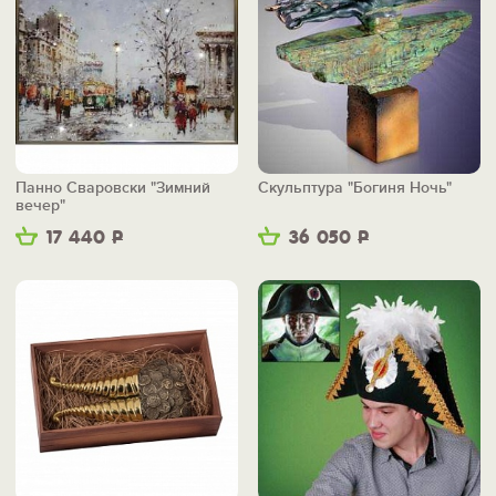
Панно Сваровски "Зимний
Скульптура "Богиня Ночь"
вечер"
17 440
Р
36 050
Р