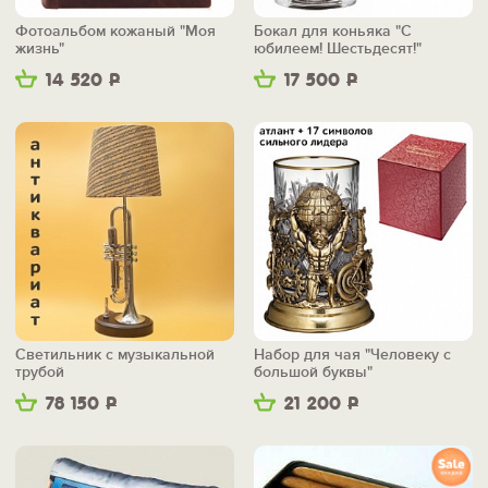
Фотоальбом кожаный "Моя
Бокал для коньяка "С
жизнь"
юбилеем! Шестьдесят!"
14 520
Р
17 500
Р
Светильник с музыкальной
Набор для чая "Человеку с
трубой
большой буквы"
78 150
Р
21 200
Р