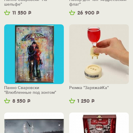
шельфе"
флаг"
11 550
Р
26 900
Р
Панно Сваровски
Рюмка "ЗаряжайКа"
"Влюбленные под зонтом"
8 550
Р
1 250
Р