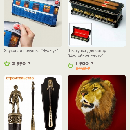
Звуковая подушка "Чух-чух"
Шкатулка для сигар
"Достойное место"
2 990
Р
1 900
Р
2 920
Р