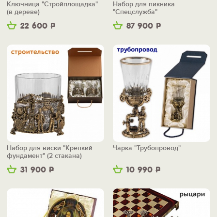
Ключница "Стройплощадка"
Набор для пикника
(в дереве)
"Спецслужба"
22 600
Р
87 900
Р
Набор для виски "Крепкий
Чарка "Трубопровод"
фундамент" (2 стакана)
31 900
Р
10 990
Р