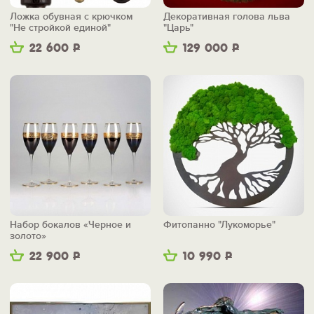
Ложка обувная с крючком
Декоративная голова льва
"Не стройкой единой"
"Царь"
22 600
Р
129 000
Р
Набор бокалов «Черное и
Фитопанно "Лукоморье"
золото»
22 900
Р
10 990
Р