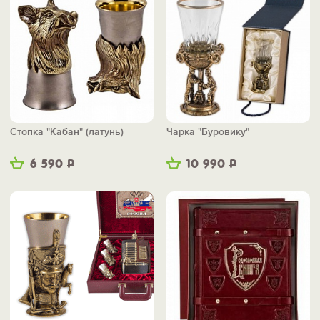
Стопка "Кабан" (латунь)
Чарка "Буровику"
6 590
Р
10 990
Р