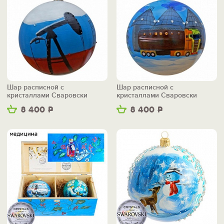
Шар расписной с
Шар расписной с
кристаллами Сваровски
кристаллами Сваровски
"Журавль"
"Автоцистерна"
8 400
Р
8 400
Р