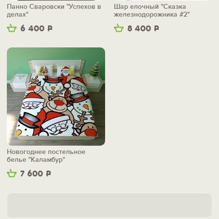
Панно Сваровски "Успехов в
Шар елочный "Сказка
делах"
железнодорожника #2"
6 400
Р
8 400
Р
Новогоднее постельное
белье "Каламбур"
7 600
Р