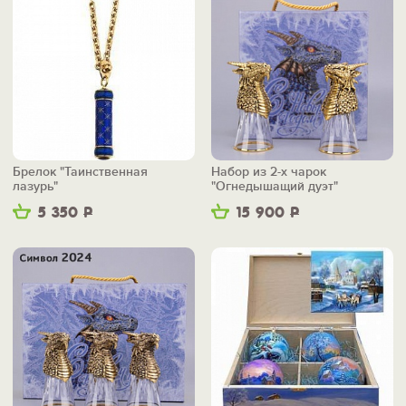
Брелок "Таинственная
Набор из 2-х чарок
лазурь"
"Огнедышащий дуэт"
5 350
Р
15 900
Р