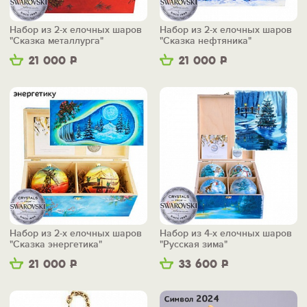
Набор из 2-х елочных шаров
Набор из 2-х елочных шаров
"Сказка металлурга"
"Сказка нефтяника"
21 000
Р
21 000
Р
Набор из 2-х елочных шаров
Набор из 4-х елочных шаров
"Сказка энергетика"
"Русская зима"
21 000
Р
33 600
Р