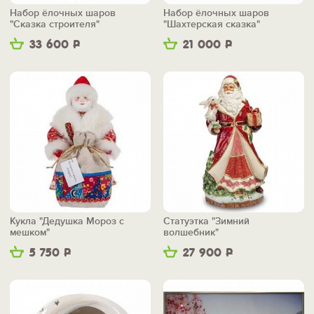
Набор ёлочных шаров
Набор ёлочных шаров
"Сказка строителя"
"Шахтерская сказка"
33 600
Р
21 000
Р
Кукла "Дедушка Мороз с
Статуэтка "Зимний
мешком"
волшебник"
5 750
Р
27 900
Р