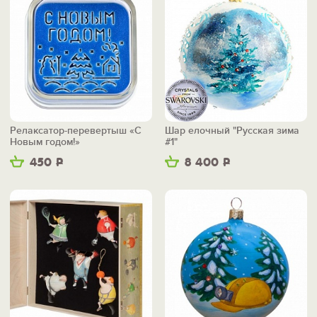
Релаксатор-перевертыш «С
Шар елочный "Русская зима
Новым годом!»
#1"
450
Р
8 400
Р