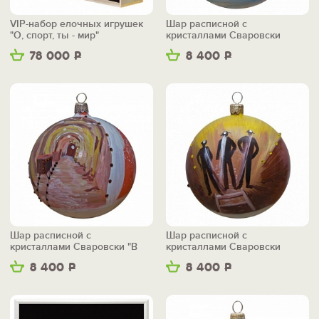
VIP-набор елочных игрушек
Шар расписной с
"О, спорт, ты - мир"
кристаллами Сваровски
"Каска"
78 000
Р
8 400
Р
Шар расписной с
Шар расписной с
кристаллами Сваровски "В
кристаллами Сваровски
забое"
"Шахтеры"
8 400
Р
8 400
Р