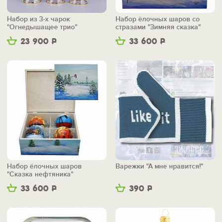
Набор из 3-х чарок
Набор ёлочных шаров со
"Огнедышащее трио"
стразами "Зимняя сказка"
23 900
Р
33 600
Р
Набор ёлочных шаров
Варежки "А мне нравится!"
"Сказка нефтяника"
33 600
Р
390
Р