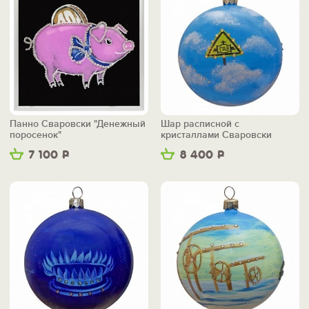
Панно Сваровски "Денежный
Шар расписной с
поросенок"
кристаллами Сваровски
"Голубое золото"
7 100
Р
8 400
Р