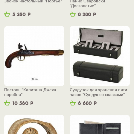
Звонок настольный "Портье"
Панно Сваровски
"Долголетие"
5 350
Р
8 280
Р
Пистоль "Капитана Джека
Сундучок для хранения пяти
воробья"
часов "Сундук со сказками"
10 560
Р
6 680
Р