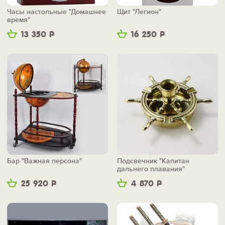
Часы настольные "Домашнее
Щит "Легион"
время"
13 350
Р
16 250
Р
Бар "Важная персона"
Подсвечник "Капитан
дальнего плавания"
25 920
Р
4 870
Р