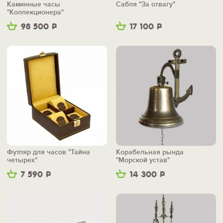
Каминные часы
Сабля "За отвагу"
"Коллекционера"
98 500
Р
17 100
Р
Футляр для часов "Тайна
Корабельная рында
четырех"
"Морской устав"
7 590
Р
14 300
Р