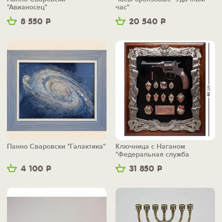
"Авианосец"
час"
8 550
Р
20 540
Р
Панно Сваровски "Галактика"
Ключница с Наганом
"Федеральная служба
безопасности"
4 100
Р
31 850
Р