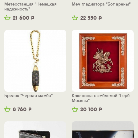
Метеостанция "Немецкая
Меч гладиатора "Бог арены"
надежность"
21 600
Р
22 550
Р
Брелок "Черная мамба"
Ключница с эмблемой "Герб
Москвы"
8 760
Р
20 100
Р