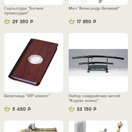
Скульптура "Богиня
Меч "Александр Великий"
правосудия"
29 350
Р
17 850
Р
Визитница "VIP клиент"
Набор самурайских мечей
"Кодекс воина"
5 450
Р
23 150
Р