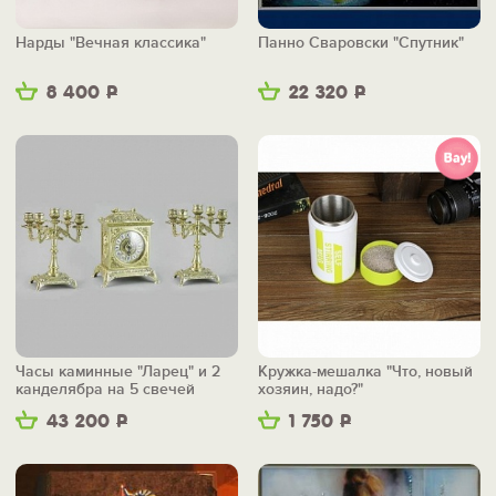
Нарды "Вечная классика"
Панно Сваровски "Спутник"
8 400
Р
22 320
Р
Часы каминные "Ларец" и 2
Кружка-мешалка "Что, новый
канделябра на 5 свечей
хозяин, надо?"
43 200
Р
1 750
Р