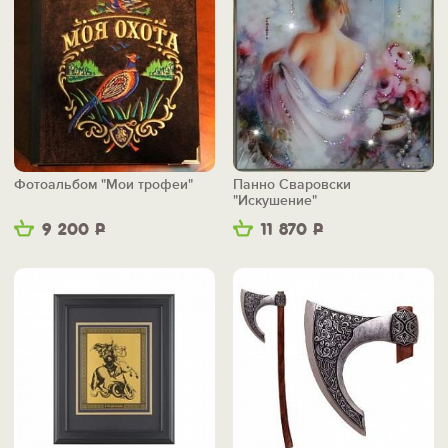
Фотоальбом "Мои трофеи"
Панно Сваровски
"Искушение"
9 200
Р
11 870
Р