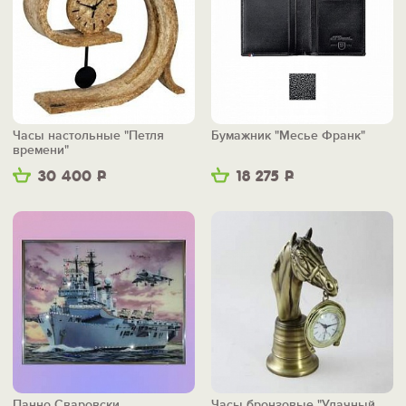
Часы настольные "Петля
Бумажник "Месье Франк"
времени"
30 400
Р
18 275
Р
Панно Сваровски
Часы бронзовые "Удачный