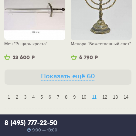
Меч "Рыцарь креста"
Менора "Божественный свет"
23 600
Р
6 790
Р
Показать ещё 60
1
2
3
4
5
6
7
8
9
10
11
12
13
14
8 (495) 777-22-50
9:00 — 19:00