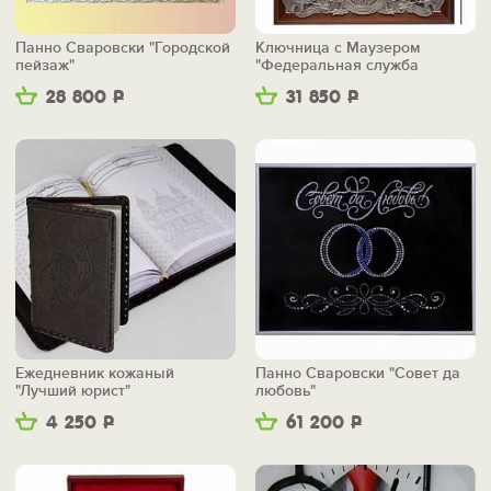
Панно Сваровски "Городской
Ключница с Маузером
пейзаж"
"Федеральная служба
безопасности"
28 800
Р
31 850
Р
Ежедневник кожаный
Панно Сваровски "Совет да
"Лучший юрист"
любовь"
4 250
Р
61 200
Р