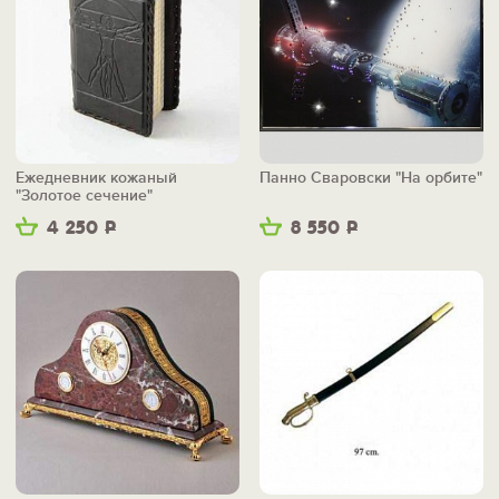
Ежедневник кожаный
Панно Сваровски "На орбите"
"Золотое сечение"
4 250
Р
8 550
Р