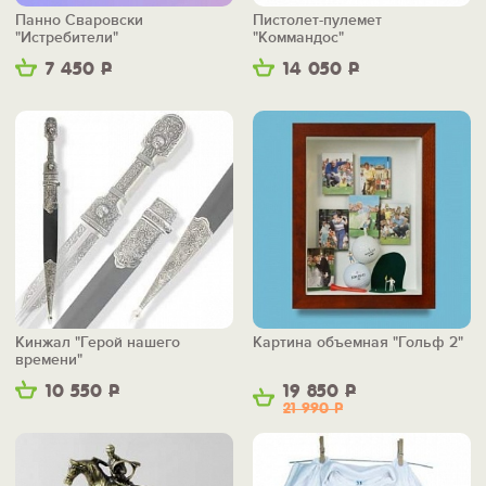
Панно Сваровски
Пистолет-пулемет
"Истребители"
"Коммандос"
7 450
Р
14 050
Р
Кинжал "Герой нашего
Картина объемная "Гольф 2"
времени"
10 550
Р
19 850
Р
21 990
Р