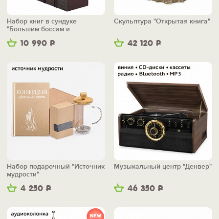
Набор книг в сундуке
Скульптура "Открытая книга"
"Большим боссам и
маленьким"
10 990
Р
42 120
Р
Набор подарочный "Источник
Музыкальный центр "Денвер"
мудрости"
4 250
Р
46 350
Р