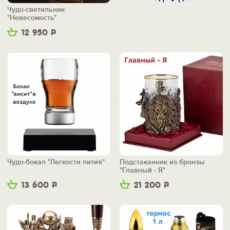
Чудо-светильник
"Невесомость"
12 950
Р
Чудо-бокал "Легкости пития"
Подстаканник из бронзы
"Главный - Я"
13 600
Р
21 200
Р