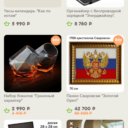
Часы-календарь "Как по
Органайзер с беспроводной
нотам"
зарядкой "Энерджайзер",
вер.2
5 990
Р
8 760
Р
Набор бокалов "Граненый
Панно Сваровски "Золотой
характер"
Орел"
2 990
Р
42 700
Р
3 410
Р
50 300
Р