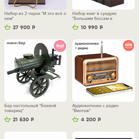
Набор из 2 чарок "И это всё о
Набор книг в сундуке
нем"
"Большим боссам и
маленьким"
27 900
Р
10 990
Р
Бар настольный "Боевой
Аудиоколонка с радио
товарищ"
"Винтаж"
21 630
Р
4 200
Р