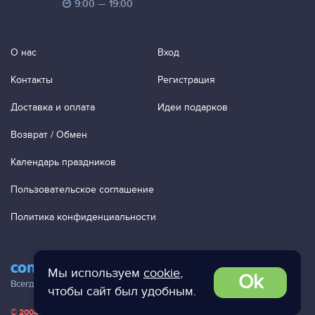
9:00 — 19:00
О нас
Вход
Контакты
Регистрация
Доставка и оплата
Идеи подарков
Возврат / Обмен
Календарь праздников
Пользовательское соглашение
Политика конфиденциальности
contact@ac-studio.ru
Мы используем
cookie
,
Ok
Всегда отвечаем на ваши письма!
чтобы сайт был удобным.
© 2004 — 2026