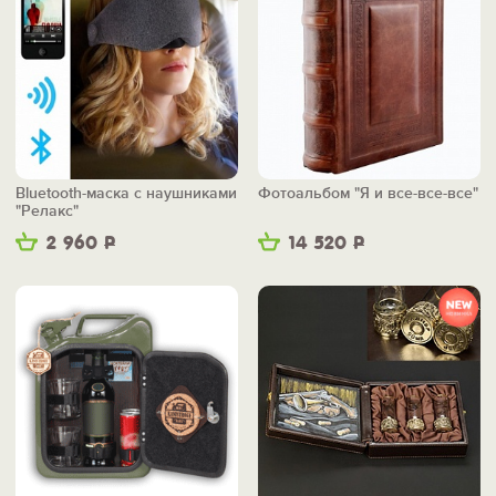
Bluetooth-маска с наушниками
Фотоальбом "Я и все-все-все"
"Релакс"
2 960
Р
14 520
Р