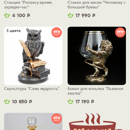
Станция "Релаксу-время,
Стакан для виски "Человеку с
зарядке-час"
большой буквы"
4 100
Р
17 990
Р
Скульптура "Сама мудрость"
Бокал для коньяка "Львиная
хватка"
10 850
Р
17 190
Р