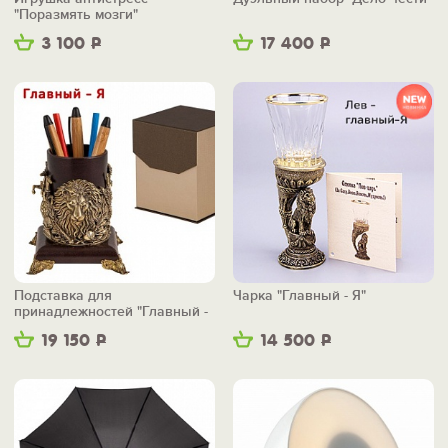
"Поразмять мозги"
3 100
Р
17 400
Р
Подставка для
Чарка "Главный - Я"
принадлежностей "Главный -
Я"
19 150
Р
14 500
Р