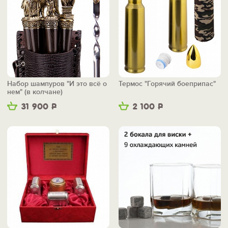
Набор шампуров "И это всё о
Термос "Горячий боеприпас"
нем" (в колчане)
31 900
Р
2 100
Р