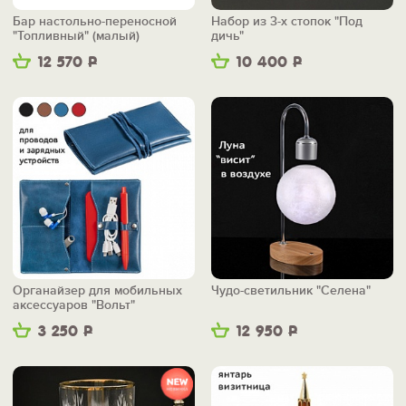
Бар настольно-переносной
Набор из 3-х стопок "Под
"Топливный" (малый)
дичь"
12 570
Р
10 400
Р
Органайзер для мобильных
Чудо-светильник "Селена"
аксессуаров "Вольт"
3 250
Р
12 950
Р