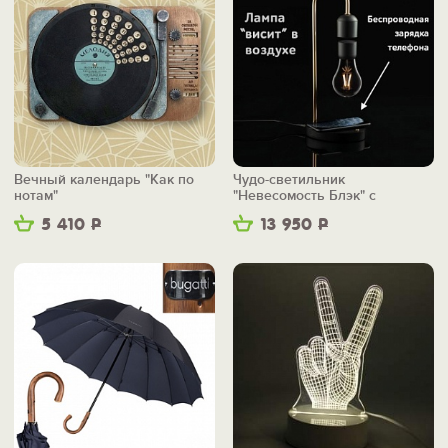
Вечный календарь "Как по
Чудо-светильник
нотам"
"Невесомость Блэк" с
беспроводной зарядкой
5 410
Р
13 950
Р