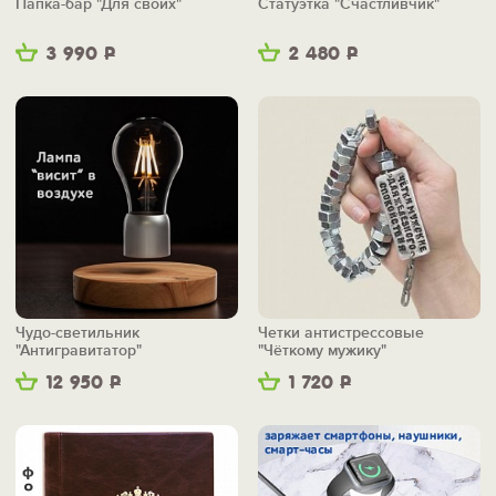
Папка-бар "Для своих"
Статуэтка "Счастливчик"
3 990
Р
2 480
Р
Чудо-светильник
Четки антистрессовые
"Антигравитатор"
"Чёткому мужику"
12 950
Р
1 720
Р