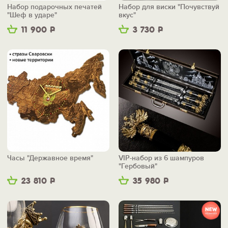
Набор подарочных печатей
Набор для виски "Почувствуй
"Шеф в ударе"
вкус"
11 900
Р
3 730
Р
Часы "Державное время"
VIP-набор из 6 шампуров
"Гербовый"
23 810
Р
35 980
Р