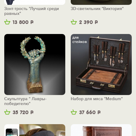
Зонт-трость "Лучший среди
3D-светильник "Виктория"
равных"
13 800
Р
2 390
Р
Скульптура " Лавры-
Набор для мяса "Medium"
победителю"
35 720
Р
37 660
Р