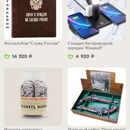
Фотоальбом "Служу России"
Станция беспроводной
зарядки "Юнихаб"
14 520
Р
4 920
Р
Игрушка-антистресс
Дуэльный набор "Дело чести"