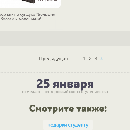
63 900
Р
бор книг в сундуке "Большим
боссам и маленьким"
Предыдущая
1
2
3
4
25 января
отмечают день российского студенчества
Смотрите также:
подарки студенту