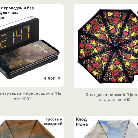
4 990
Р
 зарядная с будильником "На
Зонт дизайнерский "Цве
все 100"
настроение #10"