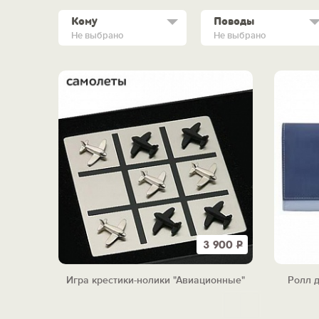
Кому
Поводы
Не выбрано
Не выбрано
3 900
Р
Игра крестики-нолики "Авиационные"
Ролл 