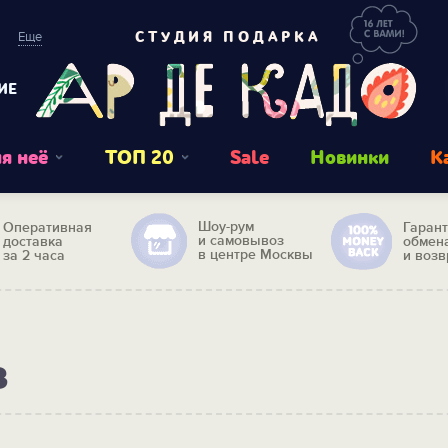
Еще
СТУДИЯ ПОДАРКА
ИЕ
я неё
ТОП 20
Sale
Новинки
К
Шоу-рум
Оперативная
Гаран
и самовывоз
доставка
обмен
в центре Москвы
за 2 часа
и возв
в