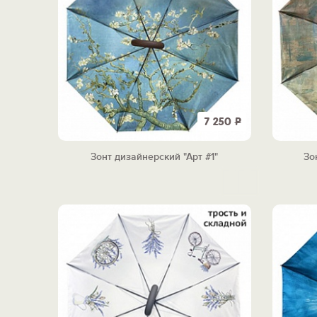
7 250
Р
Зонт дизайнерский "Арт #1"
Зо