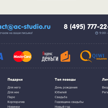
act@ac-studio.ru
8 (495) 777-2
вечаем на ваши письма!
9:00 
Подарки
Топ поводы
Ли
Для него
День рождения
Вхо
Для нее
Юбилей
Рег
Паре
Свадьба
Корпоратив
Годовщина свадьбы
Новинки
Новый год