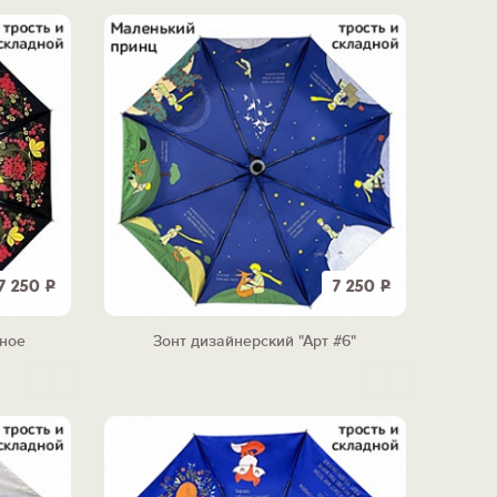
7 250
Р
7 250
Р
тное
Зонт дизайнерский "Арт #6"