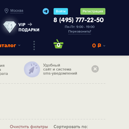
Москва
Войти
Регистрация
8 (495) 777-22-50
VIP
Пн-Пт: 9:00 - 19:00
ПОДАРКИ
Перезвонить?
аталог
0
0
Р
Удобный
тия
сайт и система
а
sms-уведомлений
рата
Очистить фильтры
Сортировать по: