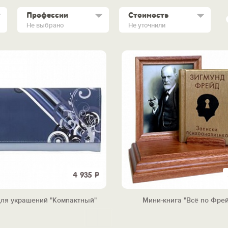
Профессии
Стоимость
Не выбрано
Не уточнили
4 935
Р
для украшений "Компактный"
Мини-книга "Всё по Фре