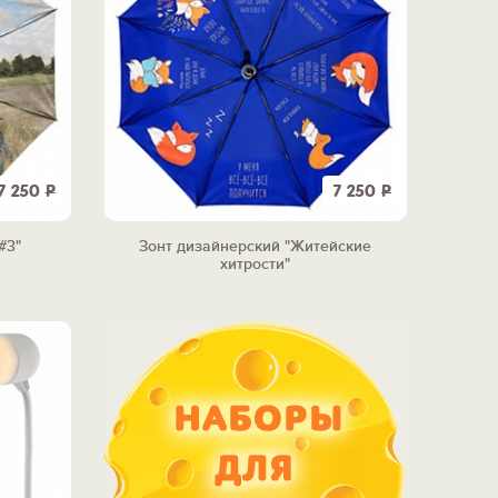
7 250
Р
7 250
Р
#3"
Зонт дизайнерский "Житейские
хитрости"