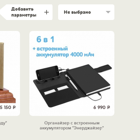
Добавить
Не выбрано
параметры
5 150
Р
6 990
Р
йду"
Органайзер с встроенным
аккумулятором "Энерджайзер"