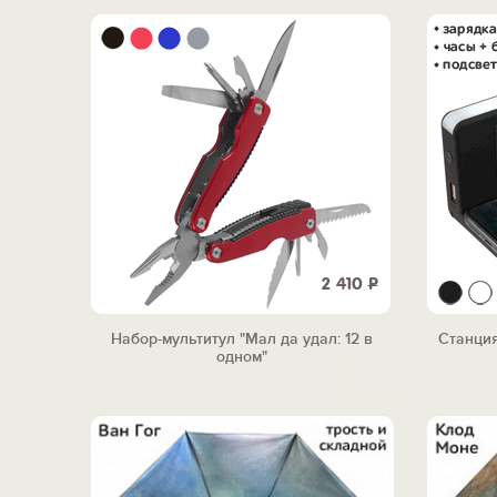
2 410
Р
Набор-мультитул "Мал да удал: 12 в
Станция
одном"