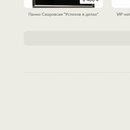
6 400
Р
Панно Сваровски "Успехов в делах"
VIP-на