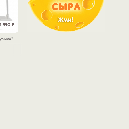
4 990
Р
музыка"