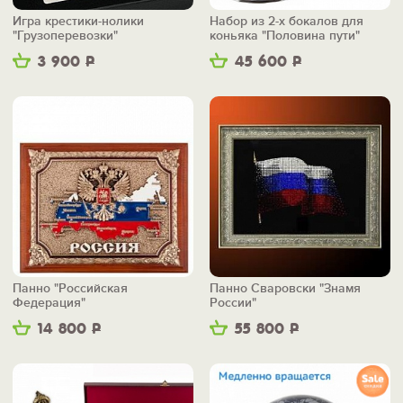
Игра крестики-нолики
Набор из 2-х бокалов для
"Грузоперевозки"
коньяка "Половина пути"
3 900
Р
45 600
Р
Панно "Российская
Панно Сваровски "Знамя
Федерация"
России"
14 800
Р
55 800
Р