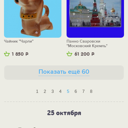
Чайник "Чарли"
Панно Сваровски
"Московский Кремль"
1 850
Р
61 200
Р
Показать ещё 60
1
2
3
4
5
6
7
8
25 октября