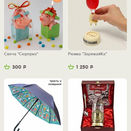
Свеча "Сюрприз"
Рюмка "ЗаряжайКа"
300
Р
1 250
Р