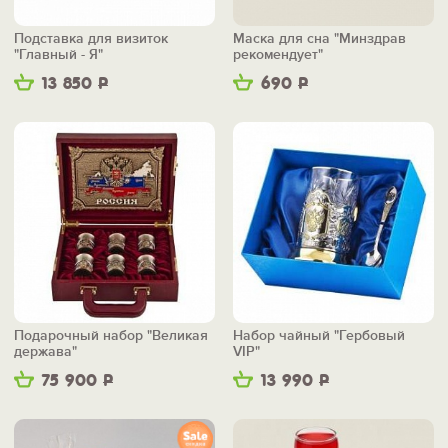
Подставка для визиток
Маска для сна "Минздрав
"Главный - Я"
рекомендует"
13 850
Р
690
Р
Подарочный набор "Великая
Набор чайный "Гербовый
держава"
VIP"
75 900
Р
13 990
Р