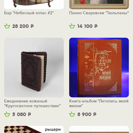
Бар "Небесный атлас #2"
Панно Сваровски "Тюльпаны"
28 200
Р
14 100
Р
Ежедневник кожаный
Книга-альбом "Летопись моей
"Кругосветное путешествие"
жизни"
5 080
Р
8 900
Р