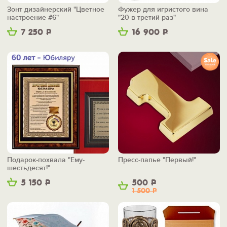
Зонт дизайнерский "Цветное
Фужер для игристого вина
настроение #6"
"20 в третий раз"
7 250
Р
16 900
Р
Подарок-похвала "Ему-
Пресс-папье "Первый!"
шестьдесят!"
5 150
Р
500
Р
1 500
Р