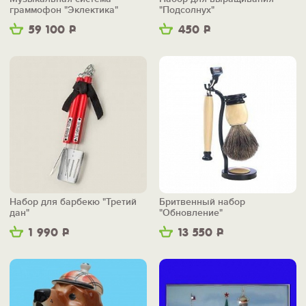
граммофон "Эклектика"
"Подсолнух"
59 100
Р
450
Р
Набор для барбекю "Третий
Бритвенный набор
дан"
"Обновление"
1 990
Р
13 550
Р