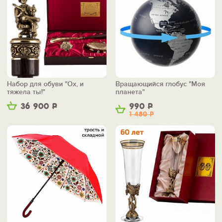
Набор для обуви "Ох, и
Вращающийся глобус "Моя
тяжела ты!"
планета"
36 900
Р
990
Р
1 480
Р