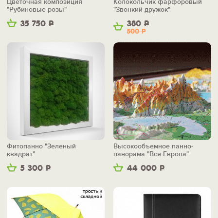
Цветочная композиция
Колокольчик фарфоровый
"Рубиновые розы"
"Звонкий дружок"
35 750
Р
380
Р
500
Р
Фитопанно "Зеленый
Высокообъемное панно-
квадрат"
панорама "Вся Европа"
5 300
Р
44 000
Р