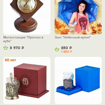
Метеостанция "Прогноз в
Зонт "Небесный купол"
кубе"
8 970
Р
850
Р
1 250
Р