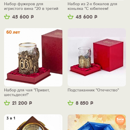
Набор фужеров для
Набор из 2-х бокалов для
игристого вина "20 в третий
коньяка "С юбилеем!
раз"
Шестьдесят!"
45 600
Р
45 600
Р
Набор для чая "Привет,
Подстаканник "Отечество"
шестьдесят!"
21 200
Р
8 850
Р