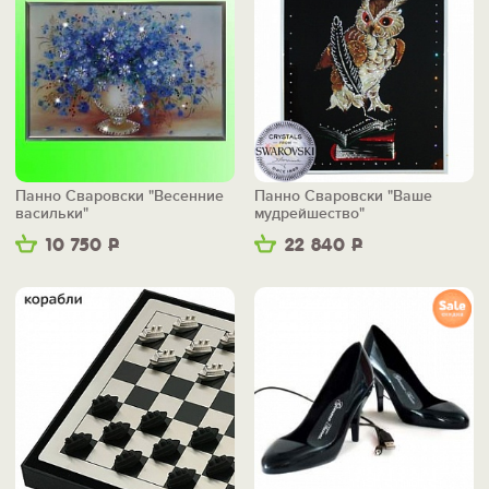
Панно Сваровски "Весенние
Панно Сваровски "Ваше
васильки"
мудрейшество"
10 750
Р
22 840
Р