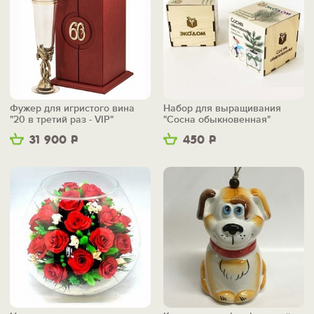
Фужер для игристого вина
Набор для выращивания
"20 в третий раз - VIP"
"Сосна обыкновенная"
31 900
Р
450
Р