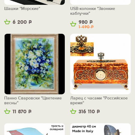
Шашки "Морские"
USB-колонки "Звонкие
каблучки"
6 200
Р
980
Р
1 490
Р
Панно Сваровски "Цветение
Ларец с часами "Российское
весны"
время"
11 870
Р
316 110
Р