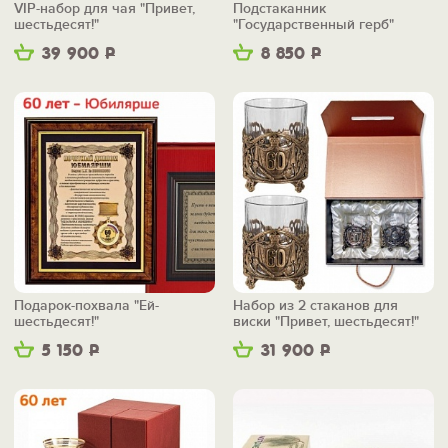
VIP-набор для чая "Привет,
Подстаканник
шестьдесят!"
"Государственный герб"
39 900
Р
8 850
Р
Подарок-похвала "Ей-
Набор из 2 стаканов для
шестьдесят!"
виски "Привет, шестьдесят!"
5 150
Р
31 900
Р