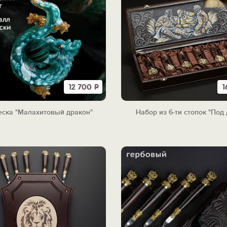
12 700
Р
1
еска "Малахитовый дракон"
Набор из 6-ти стопок "Под 