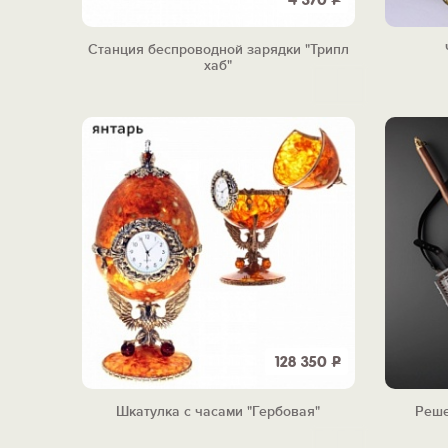
4 370
Р
Станция беспроводной зарядки "Трипл
хаб"
128 350
Р
Шкатулка с часами "Гербовая"
Реше