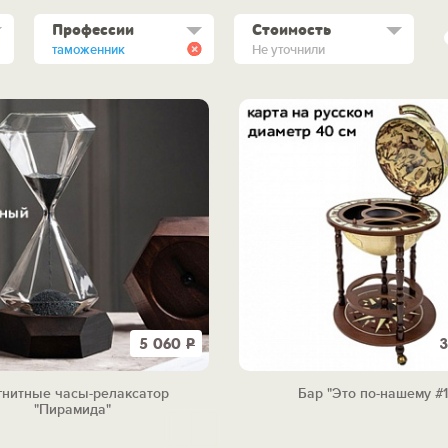
Профессии
Стоимость
таможенник
Не уточнили
5 060
Р
3
нитные часы-релаксатор
Бар "Это по-нашему #1
"Пирамида"