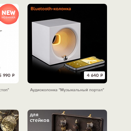
5 990
Р
4 640
Р
стоп"
Аудиоколонка "Музыкальный портал"