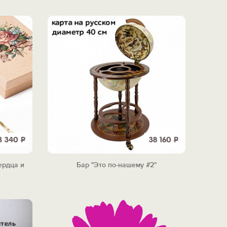
3 340
Р
38 160
Р
ердца и
Бар "Это по-нашему #2"