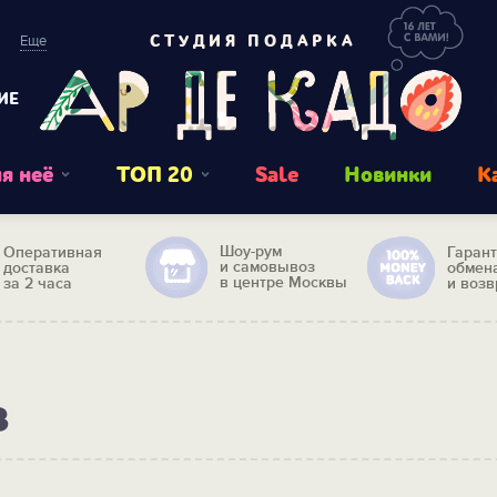
Еще
СТУДИЯ ПОДАРКА
ИЕ
я неё
ТОП 20
Sale
Новинки
К
Шоу-рум
Оперативная
Гаран
и самовывоз
доставка
обмен
в центре Москвы
за 2 часа
и возв
в