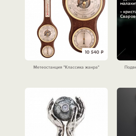
10 540
Р
Метеостанция "Классика жанра"
Подв