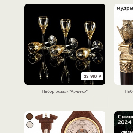
33 910
Р
Набор рюмок "Ар-деко"
Наб