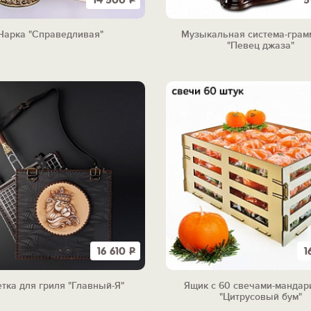
14 500
Р
5
Чарка "Справедливая"
Музыкальная система-гра
"Певец джаза"
16 610
Р
1
тка для гриля "Главный-Я"
Ящик с 60 свечами-мандар
"Цитрусовый бум"