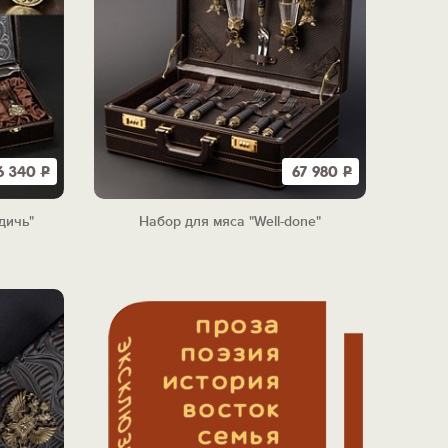
6 340
Р
67 980
Р
дичь"
Набор для мяса "Well-done"