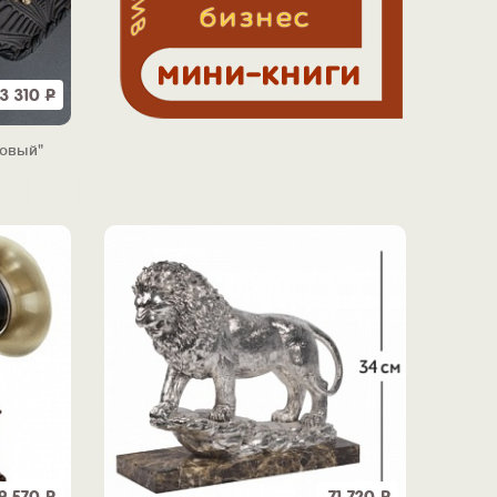
13 310
Р
бовый"