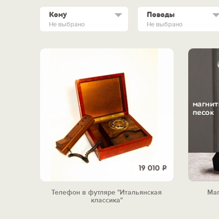
Кому
Поводы
Не выбрано
Не выбрано
19 010
Р
Телефон в футляре "Итальянская
Маг
классика"