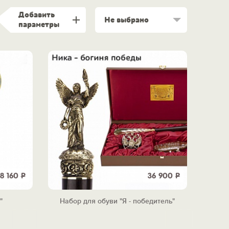
Добавить
Не выбрано
параметры
8 160
Р
36 900
Р
"
Набор для обуви "Я - победитель"