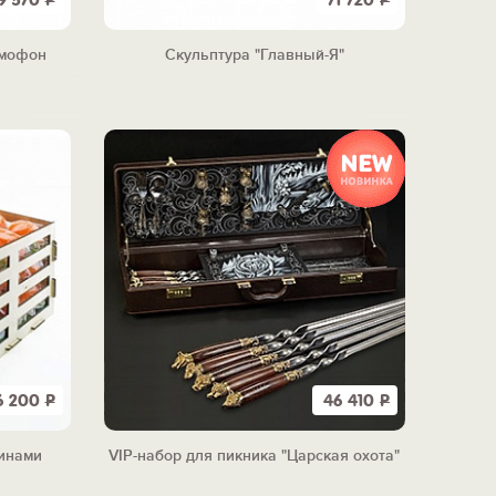
9 570
Р
71 720
Р
ммофон
Скульптура "Главный-Я"
6 200
Р
46 410
Р
инами
VIP-набор для пикника "Царская охота"