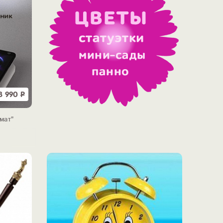
3 990
Р
мат"