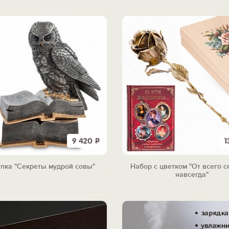
9 420
Р
1
лка "Секреты мудрой совы"
Набор с цветком "От всего с
навсегда"