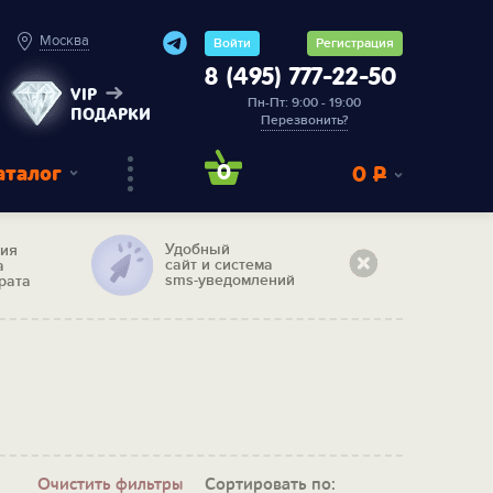
Москва
Войти
Регистрация
8 (495) 777-22-50
VIP
Пн-Пт: 9:00 - 19:00
ПОДАРКИ
Перезвонить?
аталог
0
0
Р
Удобный
тия
сайт и система
а
sms-уведомлений
рата
Очистить фильтры
Сортировать по: